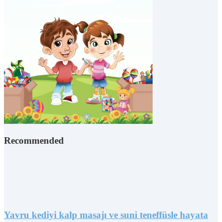
Recommended
Yavru kediyi kalp masajı ve suni teneffüsle hayata