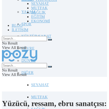
SEYAHAT
MUTFAK
YAŞAM
SAĞLIK
EĞİTİM
EKONOMİ
SPOR
BLOG
İLETİŞİM
KÜLTÜR/SANAT
No Result
View All Result
ÇEVRE
DÜNYA
No Result
DİĞER
View All Result
SEYAHAT
MUTFAK
Yüzücü, ressam, ebru sanatçısı: