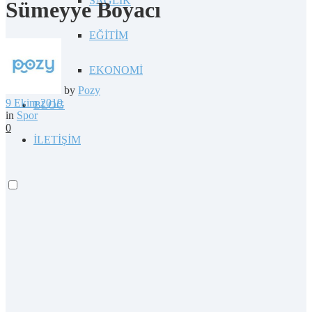
SAĞLIK
Sümeyye Boyacı
EĞİTİM
EKONOMİ
by
Pozy
9 Ekim 2019
BLOG
in
Spor
0
İLETİŞİM