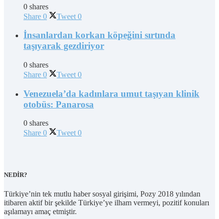
0 shares
Share
0
Tweet
0
İnsanlardan korkan köpeğini sırtında
taşıyarak gezdiriyor
0 shares
Share
0
Tweet
0
Venezuela’da kadınlara umut taşıyan klinik
otobüs: Panarosa
0 shares
Share
0
Tweet
0
NEDİR?
Türkiye’nin tek mutlu haber sosyal girişimi, Pozy 2018 yılından
itibaren aktif bir şekilde Türkiye’ye ilham vermeyi, pozitif konuları
aşılamayı amaç etmiştir.