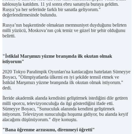
tablosuyla katıldım. 11 yıl sonra ebru sanatıyla buraya geldim.
Rusya’ya her seferinde farklı bir sanatla geliyorum."
değerlendirmesinde bulundu.
Rusya’nın başkentinde olmaktan memnuniyet duyduğunu belirten
milli yüzücü, Moskova’nın çok temiz ve güzel bir şehir olduğunu
belirtti.
"İstiklal Marşımızı yüzme branşında ilk okutan olmak
istiyorum"
2020 Tokyo Paralimpik Oyunları'na katılacağını hatırlatan Sümeyye
Boyacı, "Olimpiyatlarda ülkemi en iyi şekilde temsil etmek ve
İstiklal Marşımızı yüzme branşında ilk okutan olmak istiyorum."
dedi.
İleride akademik alanda kendisini geliştirmek istediğini dile getiren
milli sporcu, televizyonculuğa da ilgi gösterdiğini ifade etti.
Sümeyye Boyacı, "Sunuculuk alanında kendimi geliştirmek
istiyorum. Televizyon sunuculuğu hoşuma gidiyor, bu alanda keyif
alacağımı düşünüyorum." diye konuştu.
"Bana öğrenme arzusunu, direnmeyi öğretti"