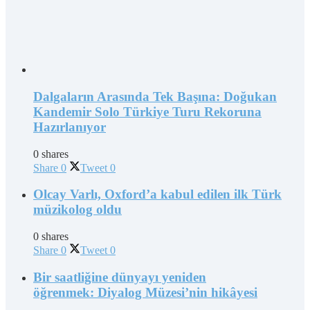
Dalgaların Arasında Tek Başına: Doğukan
Kandemir Solo Türkiye Turu Rekoruna
Hazırlanıyor
0 shares
Share
0
Tweet
0
Olcay Varlı, Oxford’a kabul edilen ilk Türk
müzikolog oldu
0 shares
Share
0
Tweet
0
Bir saatliğine dünyayı yeniden
öğrenmek: Diyalog Müzesi’nin hikâyesi