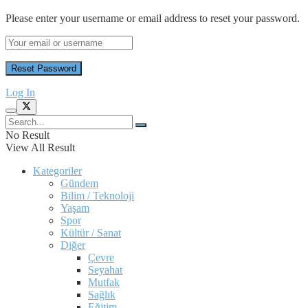
Please enter your username or email address to reset your password.
Log In
No Result
View All Result
Kategoriler
Gündem
Bilim / Teknoloji
Yaşam
Spor
Kültür / Sanat
Diğer
Çevre
Seyahat
Mutfak
Sağlık
Eğitim