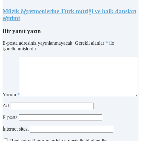
Müzik öğretmenlerine Türk müziği ve halk dansları
eğitimi
Bir yanıt yazın
E-posta adresiniz yayınlanmayacak.
Gerekli alanlar
*
ile
işaretlenmişlerdir
Yorum
*
Ad
E-posta
İnternet sitesi
Beni sonraki yorumlar için e-posta ile bilgilendir.