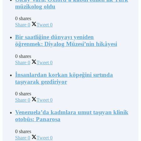
müzikolog oldu
0 shares
Share
0
Tweet
0
Bir saatliğine dünyayı yeniden
öğrenmek: Diyalog Müzesi’nin hikâyesi
0 shares
Share
0
Tweet
0
İnsanlardan korkan köpeğini sırtında
taşıyarak gezdiriyor
0 shares
Share
0
Tweet
0
Venezuela’da kadınlara umut taşıyan klinik
otobüs: Panarosa
0 shares
Share
0
Tweet
0