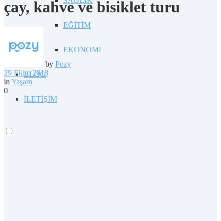
SAĞLIK
çay, kahve ve bisiklet turu
EĞİTİM
EKONOMİ
by
Pozy
29 Ekim 2018
BLOG
in
Yaşam
0
İLETİŞİM