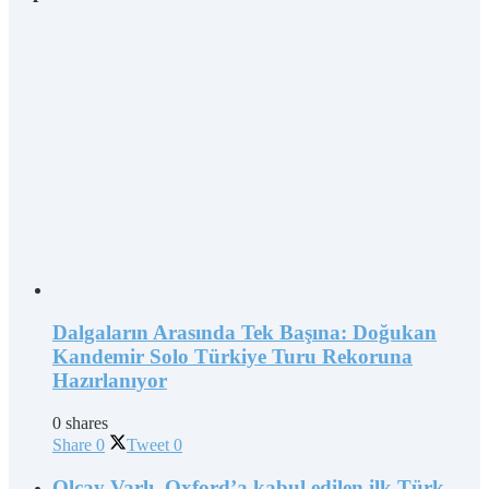
Dalgaların Arasında Tek Başına: Doğukan
Kandemir Solo Türkiye Turu Rekoruna
Hazırlanıyor
0 shares
Share
0
Tweet
0
Olcay Varlı, Oxford’a kabul edilen ilk Türk