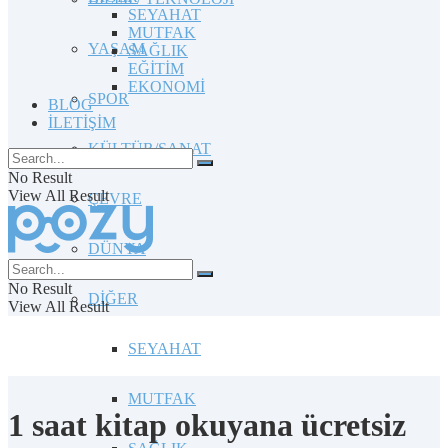
SEYAHAT
MUTFAK
YAŞAM
SAĞLIK
EĞİTİM
EKONOMİ
SPOR
BLOG
İLETİŞİM
KÜLTÜR/SANAT
No Result
View All Result
ÇEVRE
DÜNYA
No Result
DİĞER
View All Result
SEYAHAT
MUTFAK
1 saat kitap okuyana ücretsiz