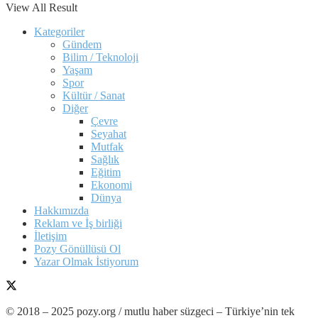
View All Result
Kategoriler
Gündem
Bilim / Teknoloji
Yaşam
Spor
Kültür / Sanat
Diğer
Çevre
Seyahat
Mutfak
Sağlık
Eğitim
Ekonomi
Dünya
Hakkımızda
Reklam ve İş birliği
İletişim
Pozy Gönüllüsü Ol
Yazar Olmak İstiyorum
© 2018 – 2025 pozy.org / mutlu haber süzgeci – Türkiye’nin tek