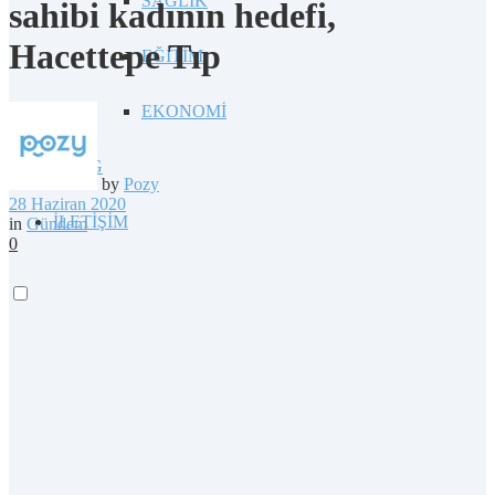
SAĞLIK
sahibi kadının hedefi,
Hacettepe Tıp
EĞİTİM
EKONOMİ
BLOG
by
Pozy
28 Haziran 2020
İLETİŞİM
in
Gündem
0