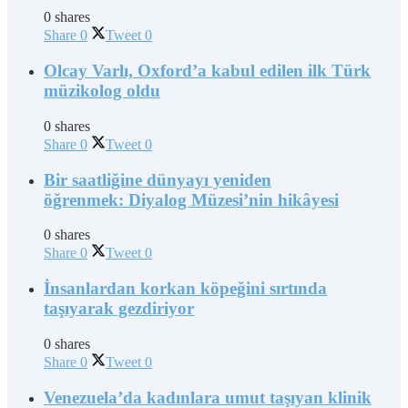
0 shares
Share
0
Tweet
0
Olcay Varlı, Oxford’a kabul edilen ilk Türk
müzikolog oldu
0 shares
Share
0
Tweet
0
Bir saatliğine dünyayı yeniden
öğrenmek: Diyalog Müzesi’nin hikâyesi
0 shares
Share
0
Tweet
0
İnsanlardan korkan köpeğini sırtında
taşıyarak gezdiriyor
0 shares
Share
0
Tweet
0
Venezuela’da kadınlara umut taşıyan klinik