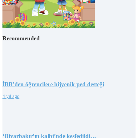
Recommended
İBB’den öğrencilere hijyenik ped desteği
4 yıl ago
‘Diyarbakır’ın kalbi’nde keşfedildi…