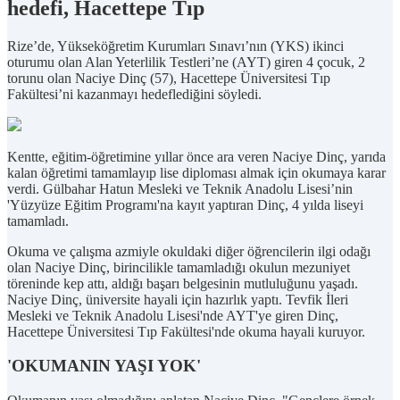
hedefi, Hacettepe Tıp
Rize’de, Yükseköğretim Kurumları Sınavı’nın (YKS) ikinci
oturumu olan Alan Yeterlilik Testleri’ne (AYT) giren 4 çocuk, 2
torunu olan Naciye Dinç (57), Hacettepe Üniversitesi Tıp
Fakültesi’ni kazanmayı hedeflediğini söyledi.
Kentte, eğitim-öğretimine yıllar önce ara veren Naciye Dinç, yarıda
kalan öğretimi tamamlayıp lise diploması almak için okumaya karar
verdi. Gülbahar Hatun Mesleki ve Teknik Anadolu Lisesi’nin
'Yüzyüze Eğitim Programı'na kayıt yaptıran Dinç, 4 yılda liseyi
tamamladı.
Okuma ve çalışma azmiyle okuldaki diğer öğrencilerin ilgi odağı
olan Naciye Dinç, birincilikle tamamladığı okulun mezuniyet
töreninde kep attı, aldığı başarı belgesinin mutluluğunu yaşadı.
Naciye Dinç, üniversite hayali için hazırlık yaptı. Tevfik İleri
Mesleki ve Teknik Anadolu Lisesi'nde AYT'ye giren Dinç,
Hacettepe Üniversitesi Tıp Fakültesi'nde okuma hayali kuruyor.
'OKUMANIN YAŞI YOK'