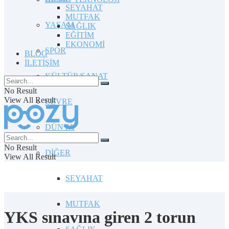
SEYAHAT
MUTFAK
YAŞAM
SAĞLIK
EĞİTİM
EKONOMİ
SPOR
BLOG
İLETİŞİM
KÜLTÜR/SANAT
No Result
View All Result
ÇEVRE
DÜNYA
No Result
DİĞER
View All Result
SEYAHAT
MUTFAK
YKS sınavına giren 2 torun