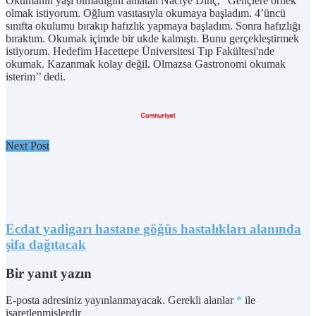
Okumanın yaşı olmadığını anlatan Naciye Dinç, "Gençlere örnek
olmak istiyorum. Oğlum vasıtasıyla okumaya başladım. 4’üncü
sınıfta okulumu bırakıp hafızlık yapmaya başladım. Sonra hafızlığı
bıraktım. Okumak içimde bir ukde kalmıştı. Bunu gerçekleştirmek
istiyorum. Hedefim Hacettepe Üniversitesi Tıp Fakültesi'nde
okumak. Kazanmak kolay değil. Olmazsa Gastronomi okumak
isterim’’ dedi.
Next Post
Ecdat yadigarı hastane göğüs hastalıkları alanında
şifa dağıtacak
Bir yanıt yazın
E-posta adresiniz yayınlanmayacak.
Gerekli alanlar
*
ile
işaretlenmişlerdir