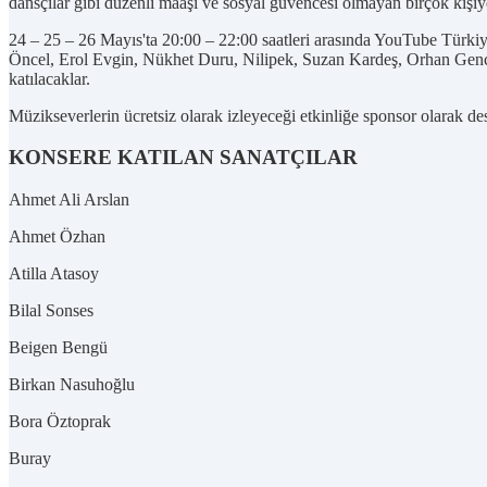
dansçılar gibi düzenli maaşı ve sosyal güvencesi olmayan birçok kişiye
24 – 25 – 26 Mayıs'ta 20:00 – 22:00 saatleri arasında YouTube Türki
Öncel, Erol Evgin, Nükhet Duru, Nilipek, Suzan Kardeş, Orhan Genceb
katılacaklar.
Müzikseverlerin ücretsiz olarak izleyeceği etkinliğe sponsor olarak de
KONSERE KATILAN SANATÇILAR
Ahmet Ali Arslan
Ahmet Özhan
Atilla Atasoy
Bilal Sonses
Beigen Bengü
Birkan Nasuhoğlu
Bora Öztoprak
Buray