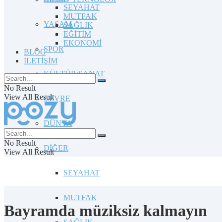
SEYAHAT
MUTFAK
YAŞAM
SAĞLIK
EĞİTİM
EKONOMİ
SPOR
BLOG
İLETİŞİM
KÜLTÜR/SANAT
No Result
View All Result
ÇEVRE
DÜNYA
No Result
DİĞER
View All Result
SEYAHAT
MUTFAK
Bayramda müziksiz kalmayın