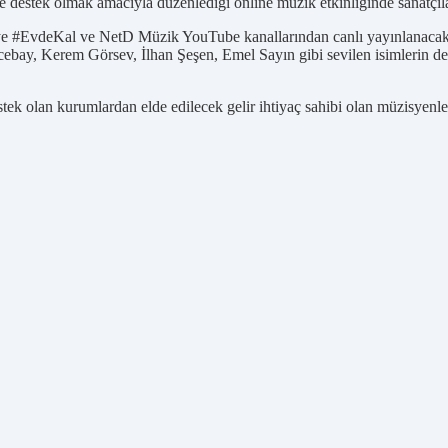
 destek olmak amacıyla düzenlediği online müzik etkinliğinde sanatçılar
ye #EvdeKal ve NetD Müzik YouTube kanallarından canlı yayınlanacak o
ay, Kerem Görsev, İlhan Şeşen, Emel Sayın gibi sevilen isimlerin de ol
stek olan kurumlardan elde edilecek gelir ihtiyaç sahibi olan müzisyenle