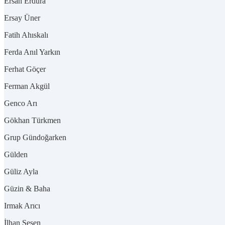
Ersan Erdura
Ersay Üner
Fatih Ahıskalı
Ferda Anıl Yarkın
Ferhat Göçer
Ferman Akgül
Genco Arı
Gökhan Türkmen
Grup Gündoğarken
Gülden
Güliz Ayla
Güzin & Baha
Irmak Arıcı
İlhan Şeşen