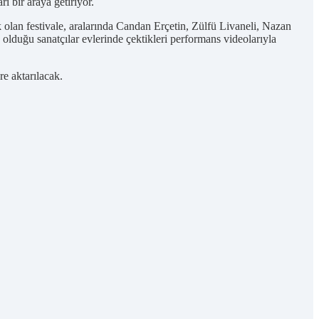
ı bir araya getiriyor.
lan festivale, aralarında Candan Erçetin, Zülfü Livaneli, Nazan
duğu sanatçılar evlerinde çektikleri performans videolarıyla
re aktarılacak.