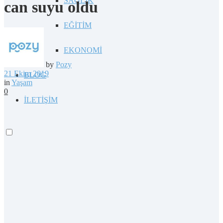
SAĞLIK
can suyu oldu
EĞİTİM
EKONOMİ
by
Pozy
21 Ekim 2019
BLOG
in
Yaşam
0
İLETİŞİM