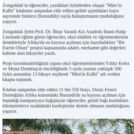
Zonguldak’ta öğrenciler, yazdıkları öykülerden oluşan “Mim’in
Kalbi” kitabının satışından elde edilen gelirle açtırdıkları kuyu
sayesinde binlerce Burundiliyi suyla buluşturmanın mutluluğunu
yaşıyor.
Zonguldak Şehit Prof. Dr. İlhan Varank Kız Anadolu İmam Hatip
Lisesinde eğitim gören öğrenciler, okul müdürü ve öğretmenlerinin
destekleriyle Afrika'da su kuyusu açılması için hazırladıkları "Bir
Eserin Olsun" projesi kapsamında adalet, merhamet gibi değerleri
kaleme alan hikayeler yazdı.
Proje koordinatörlüğünü yapan okul öğretmenlerinden Yıldız Kelez
ve Murat Demirtaş'ın öncülüğünde 5 ayda yazılan yaklaşık 500
öykü arasından 13 hikaye seçilerek "Mim'in Kalbi" adı verilen
kitapta toplandı.
Kitabın satışından elde edilen 11 bin 550 lirayı, Deniz Feneri
Derneğinin Afrika kıtasındaki Burundi'de su kuyusu açılması için
başlattığı kampanyaya bağışlayan öğrenciler, gönül bağı kurdukları
kilometrelerce uzaklıktaki kardeşlerine destek olmanın mutluluğunu
yaşıyor.