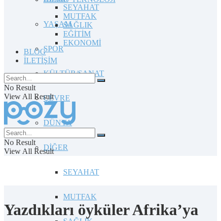
SEYAHAT
MUTFAK
YAŞAM
SAĞLIK
EĞİTİM
EKONOMİ
SPOR
BLOG
İLETİŞİM
KÜLTÜR/SANAT
No Result
View All Result
ÇEVRE
DÜNYA
No Result
DİĞER
View All Result
SEYAHAT
MUTFAK
Yazdıkları öyküler Afrika’ya