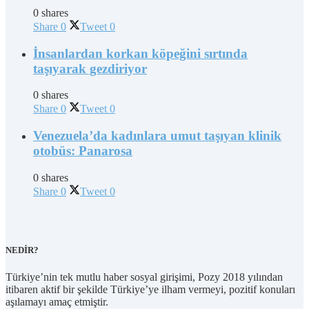
0 shares
Share
0
Tweet
0
İnsanlardan korkan köpeğini sırtında
taşıyarak gezdiriyor
0 shares
Share
0
Tweet
0
Venezuela’da kadınlara umut taşıyan klinik
otobüs: Panarosa
0 shares
Share
0
Tweet
0
NEDİR?
Türkiye’nin tek mutlu haber sosyal girişimi, Pozy 2018 yılından
itibaren aktif bir şekilde Türkiye’ye ilham vermeyi, pozitif konuları
aşılamayı amaç etmiştir.