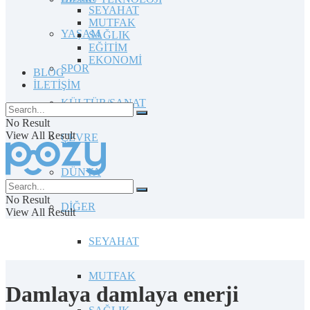
SEYAHAT
MUTFAK
YAŞAM
SAĞLIK
EĞİTİM
EKONOMİ
SPOR
BLOG
İLETİŞİM
KÜLTÜR/SANAT
No Result
View All Result
ÇEVRE
DÜNYA
No Result
DİĞER
View All Result
SEYAHAT
MUTFAK
Damlaya damlaya enerji