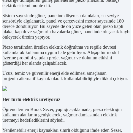
elektriğe dönüştüren güneş panellerine piezo (mekanik basınç)
elektrik sistemi monte etti.
Sistem sayesinde güneş paneline düşen su damlaları, su seviye
sensörüyle algılanarak, panel ve çerçevesini motor sayesinde 180
derece döndürüyor. Bu sayede de ön yüze gelen olan piezo kaplı
plaka, kapalı ve yağmurlu havalarda güneş panelinde oluşacak kaybı
önleyerek üretim yapıyor.
Piezo tarafından üretilen elektrik doğrultma ve regüle devresi
kullanılarak kullanıma uygun hale getiriliyor. Ahşap bir modül
üzerine prototipi yapılan proje, yağmur ve dolunun etkisini
gösterdiği her alanda çalışabilecek.
Ucuz, temiz ve güvenilir enerji elde edilmesi amaçlanan
projenin alternatif kaynak olarak kullanılabilirliğiyle dikkat çekiyor.
Her türlü elektrik üretiyoruz
Öğrencilerden Burak Sezer, yaptığı açıklamada, piezo elektriğin
kullanım alanlarını genişleterek, yağmur damlasından elektrik
üretmeyi hedeflediklerini söyledi.
Yenilenebilir enerji kaynakları sınırlı olduğunu ifade eden Sezer,