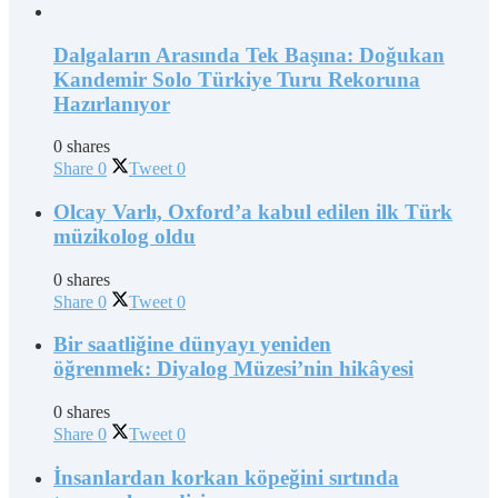
Dalgaların Arasında Tek Başına: Doğukan
Kandemir Solo Türkiye Turu Rekoruna
Hazırlanıyor
0 shares
Share
0
Tweet
0
Olcay Varlı, Oxford’a kabul edilen ilk Türk
müzikolog oldu
0 shares
Share
0
Tweet
0
Bir saatliğine dünyayı yeniden
öğrenmek: Diyalog Müzesi’nin hikâyesi
0 shares
Share
0
Tweet
0
İnsanlardan korkan köpeğini sırtında