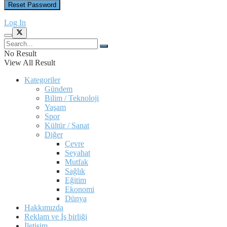
Log In
No Result
View All Result
Kategoriler
Gündem
Bilim / Teknoloji
Yaşam
Spor
Kültür / Sanat
Diğer
Çevre
Seyahat
Mutfak
Sağlık
Eğitim
Ekonomi
Dünya
Hakkımızda
Reklam ve İş birliği
İletişim