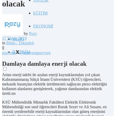
SAĞLIK
olacak
EĞİTİM
EKONOMİ
by
Pozy
17 Mayıs 2019
BLOG
in
Bilim / Teknoloji
0
İLETİŞİM
pozyorg
@pozyorg
pozyorg
Damlaya damlaya enerji olacak
Artan enerji talebi ile azalan enerji kaynaklarından yol çıkan
Kahramanmaraş Sütçü İmam Üniversitesi (KSÜ) öğrencileri,
mekanik basınçtan elektrik üretilmesini sağlayan piezo elektriğin
kullanım alanlarını genişleterek, yağmur damlasından elektrik
üretti.nn
KSÜ Mühendislik Mimarlık Fakültesi Elektrik Elektronik
Mühendisliği son sınıf öğrencileri Burak Sezer ve Ali Susam, en
önemli yenilenebilir enerji kaynaklarından olan güneş enerjisini