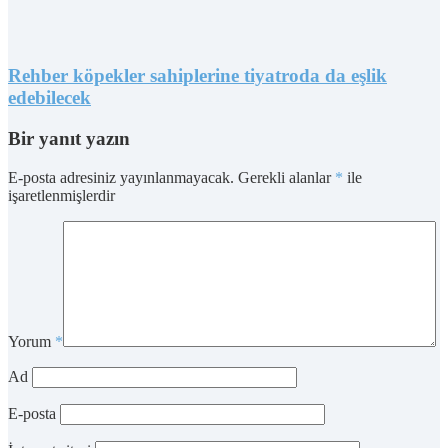
Rehber köpekler sahiplerine tiyatroda da eşlik
edebilecek
Bir yanıt yazın
E-posta adresiniz yayınlanmayacak.
Gerekli alanlar
*
ile
işaretlenmişlerdir
Yorum
*
Ad
E-posta