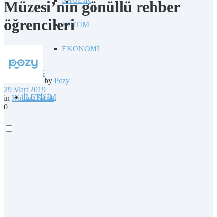
SAĞLIK
Müzesi’nin gönüllü rehber
öğrencileri
EĞİTİM
EKONOMİ
BLOG
by
Pozy
29 Mart 2019
İLETİŞİM
in
Kültür / Sanat
0