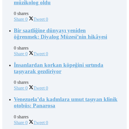
müzikolog oldu
0 shares
Share
0
Tweet
0
Bir saatliğine dünyayı yeniden
öğrenmek: Diyalog Müzesi’nin hikâyesi
0 shares
Share
0
Tweet
0
İnsanlardan korkan köpeğini sırtında
taşıyarak gezdiriyor
0 shares
Share
0
Tweet
0
Venezuela’da kadınlara umut taşıyan klinik
otobüs: Panarosa
0 shares
Share
0
Tweet
0