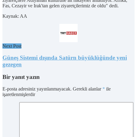
ziyaretçilere Adıyaman kültürüne ait hikayeler anlatılıyor. Afrika,
Fas, Cezayir ve Irak'tan gelen ziyaretçilerimiz de oldu" dedi.
Kaynak: AA
Next Post
Güneş Sistemi dışında Satürn büyüklüğünde yeni
gezegen
Bir yanıt yazın
E-posta adresiniz yayınlanmayacak.
Gerekli alanlar
*
ile
işaretlenmişlerdir