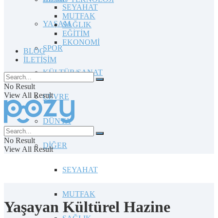
SEYAHAT
MUTFAK
YAŞAM
SAĞLIK
EĞİTİM
EKONOMİ
SPOR
BLOG
İLETİŞİM
KÜLTÜR/SANAT
No Result
View All Result
ÇEVRE
DÜNYA
No Result
DİĞER
View All Result
SEYAHAT
MUTFAK
Yaşayan Kültürel Hazine