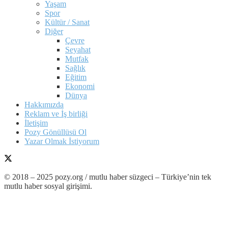
Yaşam
Spor
Kültür / Sanat
Diğer
Çevre
Seyahat
Mutfak
Sağlık
Eğitim
Ekonomi
Dünya
Hakkımızda
Reklam ve İş birliği
İletişim
Pozy Gönüllüsü Ol
Yazar Olmak İstiyorum
© 2018 – 2025 pozy.org / mutlu haber süzgeci – Türkiye’nin tek
mutlu haber sosyal girişimi.