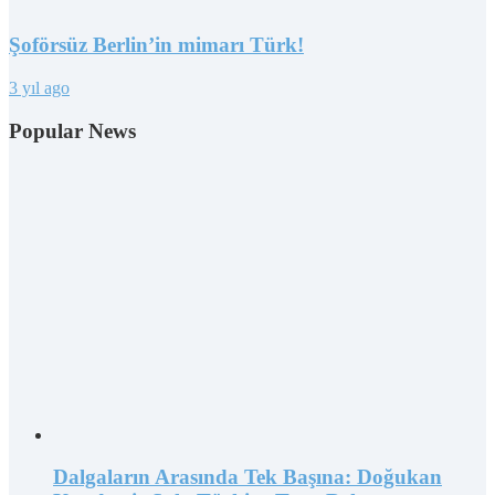
Şoförsüz Berlin’in mimarı Türk!
3 yıl ago
Popular News
Dalgaların Arasında Tek Başına: Doğukan