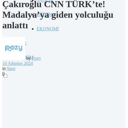
SAĞLIK
Çakıroğlu CNN TÜRK’te!
Madalya’ya giden yolculuğu
EĞİTİM
anlattı
EKONOMİ
BLOG
İLETİŞİM
by
Pozy
10 Ağustos 2024
in
Spor
0