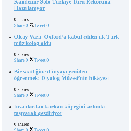
Kandemir Solo Türkiye Turu Rekoruna
Hazırlanıyor
0 shares
Share
0
Tweet
0
Olcay Varlı, Oxford’a kabul edilen ilk Türk
müzikolog oldu
0 shares
Share
0
Tweet
0
Bir saatliğine dünyayı yeniden
öğrenmek: Diyalog Müzesi’nin hikâyesi
0 shares
Share
0
Tweet
0
İnsanlardan korkan köpeğini sırtında
taşıyarak gezdiriyor
0 shares
Share
0
Tweet
0