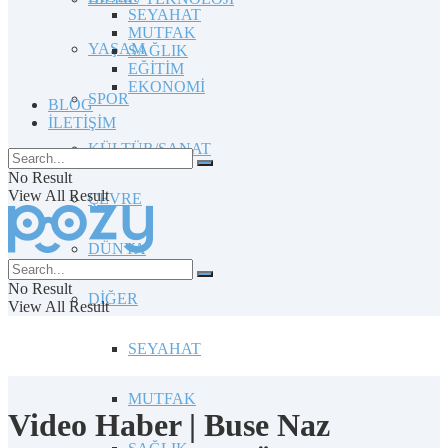
SEYAHAT
MUTFAK
YAŞAM
SAĞLIK
EĞİTİM
EKONOMİ
SPOR
BLOG
İLETİŞİM
KÜLTÜR/SANAT
No Result
View All Result
ÇEVRE
DÜNYA
No Result
DİĞER
View All Result
SEYAHAT
MUTFAK
Video Haber | Buse Naz