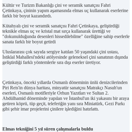
Kültür ve Turizm Bakanlığı çini ve seramik sanatçısı Fahri
Çetinkaya, çininin yapım aşamasında elmas uç kullanarak eserlerine
farklı bir boyut kazandırdı.
Kütahyalı çini ve seramik sanatçısı Fahri Çetinkaya, geliştirdiği
teknikle elmas uç ve kristal mat sırça kullanarak ürettiği ve
"dokunulduğunda desenleri hissedilebilme" özelliğine sahip eserlerle
sanata farklı bir boyut getirdi
Uluslararası çok sayıda sergiye katılan 50 yaşındaki çini ustası,
İstiklal Mahallesi'ndeki atölyesinde geleneksel çini sanatının dışında
geliştirdiği farklı yöntemlerle sıra dışı eserler üretiyor.
Çetinkaya, önceki yıllarda Osmanlı döneminin ünlü denizcilerinden
Piri Reis'in dünya haritası, minyatür sanatçısı Matrakçı Nasuh'un
eserleri, Osmanlı motifleriyle Orhun Yazıtları ve Sultan 2.
Abdülhamid döneminde yapılan ve İstanbul'un iki yakasını bir araya
getiren köprü, tüp geçit, teleferiğin yanı sıra Miniatürk, Gezi Parkı
gibi şehir imar projelerini çinilere işlediğini hatırlattı.
Elmas tekniğini 5 yıl süren çalışmalarla buldu