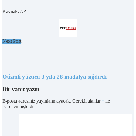
Kaynak: AA
Next Post
Otizmli yüzücü 3 yıla 28 madalya sığdırdı
Bir yanıt yazın
E-posta adresiniz yayınlanmayacak.
Gerekli alanlar
*
ile
işaretlenmişlerdir