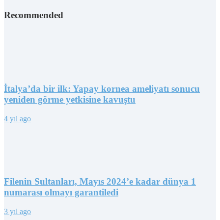
Recommended
İtalya’da bir ilk: Yapay kornea ameliyatı sonucu
yeniden görme yetkisine kavuştu
4 yıl ago
Filenin Sultanları, Mayıs 2024’e kadar dünya 1
numarası olmayı garantiledi
3 yıl ago