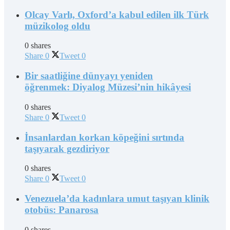
Olcay Varlı, Oxford’a kabul edilen ilk Türk
müzikolog oldu
0 shares
Share
0
Tweet
0
Bir saatliğine dünyayı yeniden
öğrenmek: Diyalog Müzesi’nin hikâyesi
0 shares
Share
0
Tweet
0
İnsanlardan korkan köpeğini sırtında
taşıyarak gezdiriyor
0 shares
Share
0
Tweet
0
Venezuela’da kadınlara umut taşıyan klinik
otobüs: Panarosa
0 shares