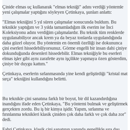
Çinide elmas uç kullanarak "elmas tekniği" adını verdiği yöntemle
yeni çalışmalar yaptığını söyleyen Çetinkaya, şunları anlattı:
"Elmas tekniğini 5 yıl süren çalışmalar sonucunda buldum. Bu
teknikle yaptığım ve 3 yılda tamamladığım ilk eserim ise İnci
Koleksiyonu adını verdiğim çalışmalardır. Bu teknik tüm renklerde
uygulanabiliyor ancak krem ya da beyaz tonlarda uygulandığında
daha güzel oluyor. Bu yöntemin en önemli özelliği ise dokununca
çini eserleri hissedebiliyorsunuz. Görme engelli bir insan dahi çiniye
dokunduğunda desenleri hissedebilir. Elmas tekniğiyle bu eserleri
elmas işler gibi aynı zarafette aynı işçilikte yapmaya özen gösterdim,
çiniye bir duygu kattım."
Çetinkaya, eserlerin sırlanmasında yine kendi geliştirdiği "kristal mat
sırça" tekniğini kullandığını belirtti.
Bu teknikle çini sanatına farklı bir boyut, bir dil kazandırdığına
inandığını ifade eden Çetinkaya, "Bu yöntemi bulmak ve geliştirmek
gerçekten zordu. Bu iş bir kimya işidir. Yapım, sırlanma ve
fırınlanma teknikleri klasik çiniden çok daha farklı ve çok daha zor"
dedi.
Fahri Çetinkaya, klasik çini sanatının yanında genellikle sıra dışı