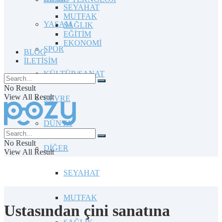
SEYAHAT
MUTFAK
YAŞAM
SAĞLIK
EĞİTİM
EKONOMİ
SPOR
BLOG
İLETİŞİM
KÜLTÜR/SANAT
No Result
View All Result
ÇEVRE
DÜNYA
No Result
DİĞER
View All Result
SEYAHAT
MUTFAK
Ustasından çini sanatına