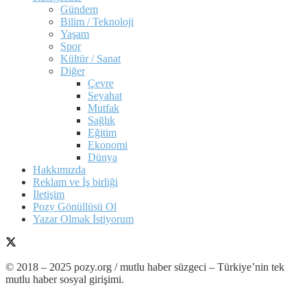
Gündem
Bilim / Teknoloji
Yaşam
Spor
Kültür / Sanat
Diğer
Çevre
Seyahat
Mutfak
Sağlık
Eğitim
Ekonomi
Dünya
Hakkımızda
Reklam ve İş birliği
İletişim
Pozy Gönüllüsü Ol
Yazar Olmak İstiyorum
© 2018 – 2025 pozy.org / mutlu haber süzgeci – Türkiye’nin tek
mutlu haber sosyal girişimi.