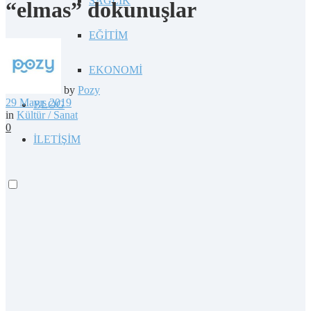
SAĞLIK
“elmas” dokunuşlar
EĞİTİM
EKONOMİ
by
Pozy
29 Mayıs 2019
BLOG
in
Kültür / Sanat
0
İLETİŞİM