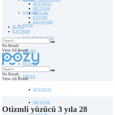
SEYAHAT
MUTFAK
YAŞAM
SAĞLIK
EĞİTİM
EKONOMİ
SPOR
BLOG
İLETİŞİM
KÜLTÜR/SANAT
No Result
View All Result
ÇEVRE
DÜNYA
No Result
DİĞER
View All Result
SEYAHAT
MUTFAK
Otizmli yüzücü 3 yıla 28