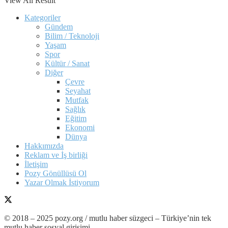
View All Result
Kategoriler
Gündem
Bilim / Teknoloji
Yaşam
Spor
Kültür / Sanat
Diğer
Çevre
Seyahat
Mutfak
Sağlık
Eğitim
Ekonomi
Dünya
Hakkımızda
Reklam ve İş birliği
İletişim
Pozy Gönüllüsü Ol
Yazar Olmak İstiyorum
© 2018 – 2025 pozy.org / mutlu haber süzgeci – Türkiye’nin tek
mutlu haber sosyal girişimi.