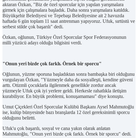
aktaran Özkan, "Biz de özel sporcular için yapılan yarışmalara
girmek için çalışmalara başladık. Daha sonra yarışmalara katıldık.
Büyükşehir Belediyesi ve Tepebaşı Belediyesine ait 2 havuzda
haftada 6 gün toplam 11 saat antrenman yapıyoruz. Ufuk, sırtüstü ve
serbest stilde çok başarılı" dedi.
Özkan, oğlunun, Türkiye Özel Sporcular Spor Federasyonunun
milli yüzücü adayı olduğu bilgisini verdi.
"Onun yeri bizde çok farklı. Örnek bir sporcu"
Oğlunun, yüzme sporuna başladıktan sonra bambaşka biri olduğunu
vurgulayan Özkan, "Yüzmeyle daha da sosyalleşti, kendine güveni
arttı. Otizmli çocuklarla ilgilenmek genellikle zordur ancak
yüzmeyle Ufuk çok iyi yerlere geldi. Herkesle rahatlıkla iletişim
kurabiliyor. En büyük problemi, konuşamaması" diye konuştu.
Umut Çiçekleri Özel Sporcular Kulübü Başkanı Aysel Mahmutoğlu
ise, kulüp bünyesinde bazı branşlarda 12 özel gereksinimli sporcu
olduğunu belirtti.
Ufuk'u çok başarılı, sosyal ve cana yakın olarak anlatan
Mahmutoğlu, "Onun yeri bizde çok farklı. Örnek bir sporcu" dedi.