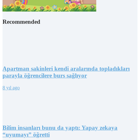
Recommended
Apartman sakinleri kendi aralarında topladıkları
parayla öğrencilere burs sağlıyor
8 yıl ago
Bilim insanları bunu da yaptı: Yapay zekaya
“uyumayı” öğretti