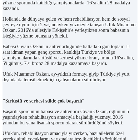
yüzme sporunda katıldığı şampiyonalarda, 16’sı altın 28 madalya
kazandı.
Hollanda'da dünyaya gelen ve hem rehabilitasyon hem de sosyal
çevreye uyum için 5 yaşındayken yüzmeyle tanışan Ufuk Muammer
Özkan, 2016'da ailesiyle Eskişehir'e yerleştikten sonra babasının
isteğiyle yüzme branşına yöneldi.
Babası Civan Özkan'ın antrenörlüğünde haftada 6 gün toplam 11
saat idman yapan genç sporcu, katıldığı Türkiye ve bölge
şampiyonalarında sırtüstü ve serbest yüzme branşlarında 16'sı altın,
5'i gümüş, 7'si bronz 28 madalya kazanmaya başardı.
Ufuk Muammer Özkan, ay-yıldızlı formayı giyip Türkiye'yi yurt
dışında da temsil etmek için çalışmalarını sürdürüyor.
"Sırtüstü ve serbest stilde çok başarılı"
Başarılı sporcunun babası ve antrenörü Civan Özkan, oğlunun 5
yaşındayken rehabilitasyon amacıyla başladığı yüzmeyi 2016
yılından bu yana lisanslı sporcu olarak sürdürdüğünü söyledi.
Ufuk'un, rehabilitasyon amacıyla yüzerken, bazı ailelerin özel
gereksinimli çocuklarını yarışmalara teşvik ettiğini gördüklerini