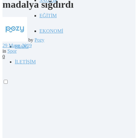
SAĞLIK
madalya sığdırdı
EĞİTİM
EKONOMİ
by
Pozy
29 Mayıs 2019
BLOG
in
Spor
0
İLETİŞİM