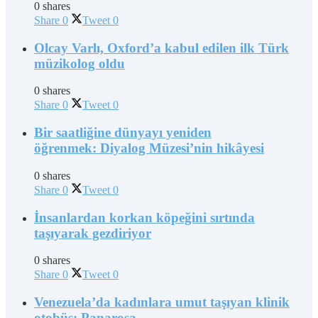
0 shares
Share
0
Tweet
0
Olcay Varlı, Oxford’a kabul edilen ilk Türk
müzikolog oldu
0 shares
Share
0
Tweet
0
Bir saatliğine dünyayı yeniden
öğrenmek: Diyalog Müzesi’nin hikâyesi
0 shares
Share
0
Tweet
0
İnsanlardan korkan köpeğini sırtında
taşıyarak gezdiriyor
0 shares
Share
0
Tweet
0
Venezuela’da kadınlara umut taşıyan klinik
otobüs: Panarosa