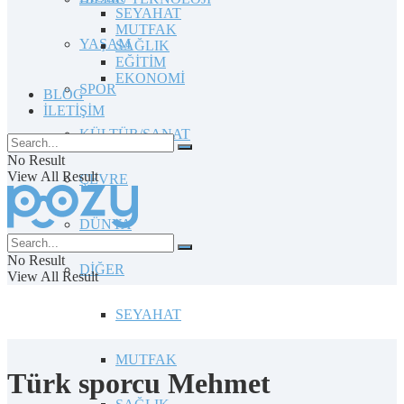
SEYAHAT
MUTFAK
YAŞAM
SAĞLIK
EĞİTİM
EKONOMİ
SPOR
BLOG
İLETİŞİM
KÜLTÜR/SANAT
No Result
View All Result
ÇEVRE
DÜNYA
No Result
DİĞER
View All Result
SEYAHAT
MUTFAK
Türk sporcu Mehmet