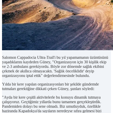
Salomon Cappadocia Ultra-Trail'i bu yıl yapamamanın üzüntüsünü
yaşadıklarını kaydeden Güney, "Organizasyon için 30 kişilik ekip
ve 2-3 ambulans gerekiyordu. Böyle zor dönemde sağlık ekibini
çekmek de akıllıca olmayacaktı. 'Sağlık önceliklidir' deyip
organizasyonu iptal ettik" değerlendirmesinde bulundu.
Yılda bir kere yapılan organizasyonları bir şekilde gündemde
tutmaları gerektiğine dikkati çeken Güney, şunları söyledi:
"Ayda bir kere çeşitli aktivitelerle bu konuyu dinamik tutmaya
çalışıyoruz. Geçtiğimiz yıllarda bunu tamamen gerçekleştirdik.
Pandemiden dolayı bu sene olmadı. Biz umutluyduk, özellikle
haziranda Kapadokya'da sayıların neredeyse sıfıra gelmesi bizi