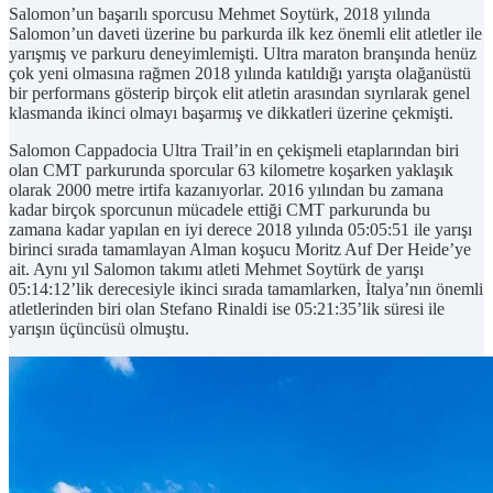
Salomon’un başarılı sporcusu Mehmet Soytürk, 2018 yılında
Salomon’un daveti üzerine bu parkurda ilk kez önemli elit atletler ile
yarışmış ve parkuru deneyimlemişti. Ultra maraton branşında henüz
çok yeni olmasına rağmen 2018 yılında katıldığı yarışta olağanüstü
bir performans gösterip birçok elit atletin arasından sıyrılarak genel
klasmanda ikinci olmayı başarmış ve dikkatleri üzerine çekmişti.
Salomon Cappadocia Ultra Trail’in en çekişmeli etaplarından biri
olan CMT parkurunda sporcular 63 kilometre koşarken yaklaşık
olarak 2000 metre irtifa kazanıyorlar. 2016 yılından bu zamana
kadar birçok sporcunun mücadele ettiği CMT parkurunda bu
zamana kadar yapılan en iyi derece 2018 yılında 05:05:51 ile yarışı
birinci sırada tamamlayan Alman koşucu Moritz Auf Der Heide’ye
ait. Aynı yıl Salomon takımı atleti Mehmet Soytürk de yarışı
05:14:12’lik derecesiyle ikinci sırada tamamlarken, İtalya’nın önemli
atletlerinden biri olan Stefano Rinaldi ise 05:21:35’lik süresi ile
yarışın üçüncüsü olmuştu.