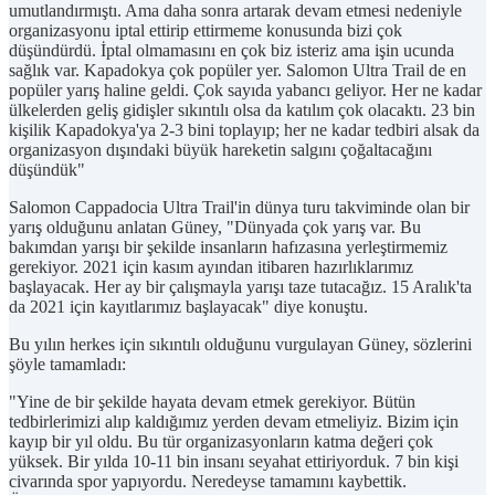
umutlandırmıştı. Ama daha sonra artarak devam etmesi nedeniyle
organizasyonu iptal ettirip ettirmeme konusunda bizi çok
düşündürdü. İptal olmamasını en çok biz isteriz ama işin ucunda
sağlık var. Kapadokya çok popüler yer. Salomon Ultra Trail de en
popüler yarış haline geldi. Çok sayıda yabancı geliyor. Her ne kadar
ülkelerden geliş gidişler sıkıntılı olsa da katılım çok olacaktı. 23 bin
kişilik Kapadokya'ya 2-3 bini toplayıp; her ne kadar tedbiri alsak da
organizasyon dışındaki büyük hareketin salgını çoğaltacağını
düşündük"
Salomon Cappadocia Ultra Trail'in dünya turu takviminde olan bir
yarış olduğunu anlatan Güney, "Dünyada çok yarış var. Bu
bakımdan yarışı bir şekilde insanların hafızasına yerleştirmemiz
gerekiyor. 2021 için kasım ayından itibaren hazırlıklarımız
başlayacak. Her ay bir çalışmayla yarışı taze tutacağız. 15 Aralık'ta
da 2021 için kayıtlarımız başlayacak" diye konuştu.
Bu yılın herkes için sıkıntılı olduğunu vurgulayan Güney, sözlerini
şöyle tamamladı:
"Yine de bir şekilde hayata devam etmek gerekiyor. Bütün
tedbirlerimizi alıp kaldığımız yerden devam etmeliyiz. Bizim için
kayıp bir yıl oldu. Bu tür organizasyonların katma değeri çok
yüksek. Bir yılda 10-11 bin insanı seyahat ettiriyorduk. 7 bin kişi
civarında spor yapıyordu. Neredeyse tamamını kaybettik.