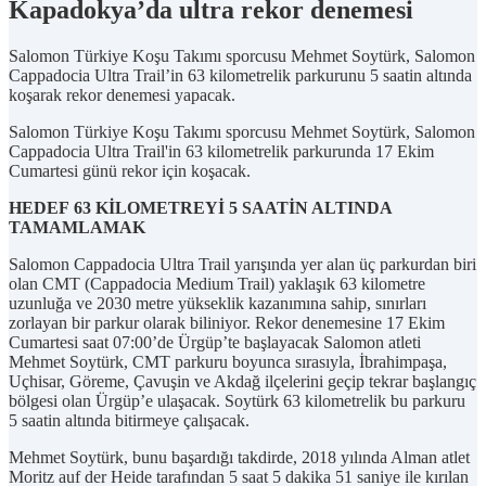
Kapadokya’da ultra rekor denemesi
Salomon Türkiye Koşu Takımı sporcusu Mehmet Soytürk, Salomon
Cappadocia Ultra Trail’in 63 kilometrelik parkurunu 5 saatin altında
koşarak rekor denemesi yapacak.
Salomon Türkiye Koşu Takımı sporcusu Mehmet Soytürk, Salomon
Cappadocia Ultra Trail'in 63 kilometrelik parkurunda 17 Ekim
Cumartesi günü rekor için koşacak.
HEDEF 63 KİLOMETREYİ 5 SAATİN ALTINDA
TAMAMLAMAK
Salomon Cappadocia Ultra Trail yarışında yer alan üç parkurdan biri
olan CMT (Cappadocia Medium Trail) yaklaşık 63 kilometre
uzunluğa ve 2030 metre yükseklik kazanımına sahip, sınırları
zorlayan bir parkur olarak biliniyor. Rekor denemesine 17 Ekim
Cumartesi saat 07:00’de Ürgüp’te başlayacak Salomon atleti
Mehmet Soytürk, CMT parkuru boyunca sırasıyla, İbrahimpaşa,
Uçhisar, Göreme, Çavuşin ve Akdağ ilçelerini geçip tekrar başlangıç
bölgesi olan Ürgüp’e ulaşacak. Soytürk 63 kilometrelik bu parkuru
5 saatin altında bitirmeye çalışacak.
Mehmet Soytürk, bunu başardığı takdirde, 2018 yılında Alman atlet
Moritz auf der Heide tarafından 5 saat 5 dakika 51 saniye ile kırılan