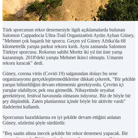
Türk sporcunun rekor denemesiyle ilgili açıklamalarda bulunan
Salomon Cappadocia Ultra-Trail Organizatörü Aydın Ayhan Güney,
"Mehmet çok başarılı bir sporcu. Geçen yıl Güney Afrika'da 68
kilometrelik yarışta parkur rekoru kırdı. Aynı zamanda Salomon
Türkiye sporcusu. Rekorun sahibi Moritz iki yıl üst üste yarışı
kazanmıştı. 2018'deki yarışta Mehmet ikinci olmuştu. Umarım
rekoru kıracak" dedi.
Güney, corona virüs (Covid-19) salgınından dolayı bu sene
organizasyonu gerçekleştiremediklerine dikkati çekerek, "Bir şekilde
yarışın bilinirliliğini devam ettirmemiz gerekiyordu. Çevrim içi
yarışlar olabiliyor, pek ona girmedik. Nihayetinde seyahat
gerektiriyor, festival havasında olmasını istiyoruz. Biz de böyle bir
şey düşündük. Zaten planlarımız içinde böyle bir aktivite vardı"
ifadelerini kullandı.
Sporcunun hazırlıklarına en iyi şekilde devam ettiğini anlatan
Güney, sözlerini şöyle sürdürdü:
"Beş saatin altına inecek şekilde bir rekor denemesi yapacak. Bir