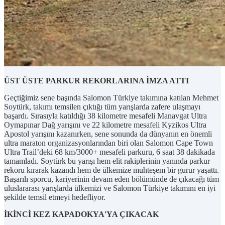
ÜST ÜSTE PARKUR REKORLARINA İMZA ATTI
Geçtiğimiz sene başında Salomon Türkiye takımına katılan Mehmet
Soytürk, takımı temsilen çıktığı tüm yarışlarda zafere ulaşmayı
başardı. Sırasıyla katıldığı 38 kilometre mesafeli Manavgat Ultra
Oymapınar Dağ yarışını ve 22 kilometre mesafeli Kyzikos Ultra
Apostol yarışını kazanırken, sene sonunda da dünyanın en önemli
ultra maraton organizasyonlarından biri olan Salomon Cape Town
Ultra Trail’deki 68 km/3000+ mesafeli parkuru, 6 saat 38 dakikada
tamamladı. Soytürk bu yarışı hem elit rakiplerinin yanında parkur
rekoru kırarak kazandı hem de ülkemize muhteşem bir gurur yaşattı.
Başarılı sporcu, kariyerinin devam eden bölümünde de çıkacağı tüm
uluslararası yarışlarda ülkemizi ve Salomon Türkiye takımını en iyi
şekilde temsil etmeyi hedefliyor.
İKİNCİ KEZ KAPADOKYA'YA ÇIKACAK