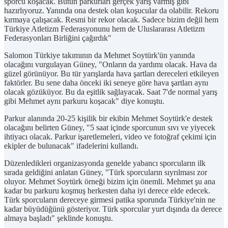
sporcu koşacak. Bütün parkurları gerçek yarış varmış gibi
hazırlıyoruz. Yanında ona destek olan koşucular da olabilir. Rekoru
kırmaya çalışacak. Resmi bir rekor olacak. Sadece bizim değil hem
Türkiye Atletizm Federasyonunu hem de Uluslararası Atletizm
Federasyonları Birliğini çağırdık"
Salomon Türkiye takımının da Mehmet Soytürk'ün yanında
olacağını vurgulayan Güney, "Onların da yardımı olacak. Hava da
güzel görünüyor. Bu tür yarışlarda hava şartları dereceleri etkileyen
faktörler. Bu sene daha önceki iki seneye göre hava şartları aynı
olacak gözüküyor. Bu da eşitlik sağlayacak. Saat 7'de normal yarış
gibi Mehmet aynı parkuru koşacak" diye konuştu.
Parkur alanında 20-25 kişilik bir ekibin Mehmet Soytürk'e destek
olacağını belirten Güney, "5 saat içinde sporcunun sıvı ve yiyecek
ihtiyacı olacak. Parkur işaretlemeleri, video ve fotoğraf çekimi için
ekipler de bulunacak" ifadelerini kullandı.
Düzenledikleri organizasyonda genelde yabancı sporcuların ilk
sırada geldiğini anlatan Güney, "Türk sporcuların sıyrılması zor
oluyor. Mehmet Soytürk örneği bizim için önemli. Mehmet şu ana
kadar bu parkuru koşmuş herkesten daha iyi derece elde edecek.
Türk sporcuların dereceye girmesi patika sporunda Türkiye'nin ne
kadar büyüdüğünü gösteriyor. Türk sporcular yurt dışında da derece
almaya başladı" şeklinde konuştu.