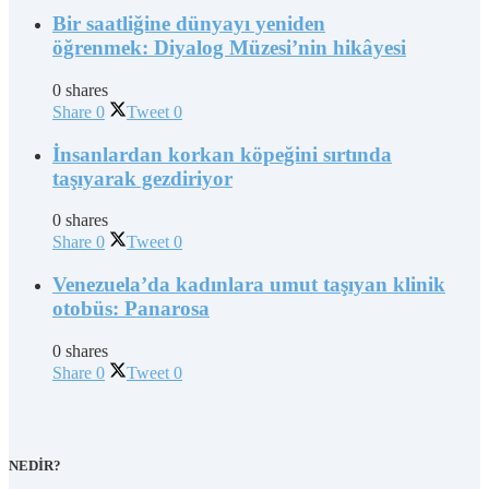
Bir saatliğine dünyayı yeniden
öğrenmek: Diyalog Müzesi’nin hikâyesi
0 shares
Share
0
Tweet
0
İnsanlardan korkan köpeğini sırtında
taşıyarak gezdiriyor
0 shares
Share
0
Tweet
0
Venezuela’da kadınlara umut taşıyan klinik
otobüs: Panarosa
0 shares
Share
0
Tweet
0
NEDİR?