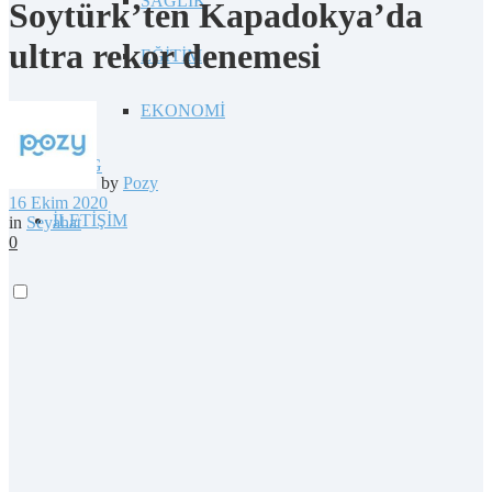
SAĞLIK
Soytürk’ten Kapadokya’da
ultra rekor denemesi
EĞİTİM
EKONOMİ
BLOG
by
Pozy
16 Ekim 2020
İLETİŞİM
in
Seyahat
0