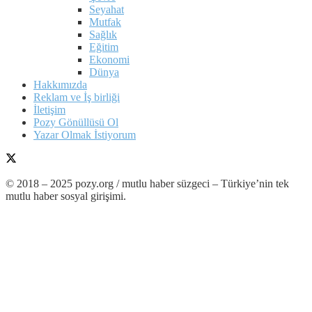
Seyahat
Mutfak
Sağlık
Eğitim
Ekonomi
Dünya
Hakkımızda
Reklam ve İş birliği
İletişim
Pozy Gönüllüsü Ol
Yazar Olmak İstiyorum
© 2018 – 2025 pozy.org / mutlu haber süzgeci – Türkiye’nin tek
mutlu haber sosyal girişimi.