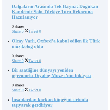
Dalgaların Arasında Tek Başına: Doğukan
Kandemir Solo Türkiye Turu Rekoruna
Hazırlanıyor
0 shares
Share
0
Tweet
0
Olcay Varlı, Oxford’a kabul edilen ilk Türk
müzikolog oldu
0 shares
Share
0
Tweet
0
Bir saatliğine dünyayı yeniden
öğrenmek: Diyalog Müzesi’nin hikâyesi
0 shares
Share
0
Tweet
0
İnsanlardan korkan köpeğini sırtında
taşıyarak gezdiriyor