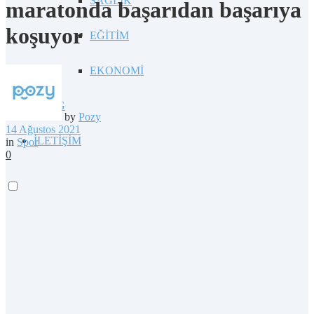
SAĞLIK
maratonda başarıdan başarıya
koşuyor
EĞİTİM
EKONOMİ
BLOG
by
Pozy
14 Ağustos 2021
İLETİŞİM
in
Spor
0