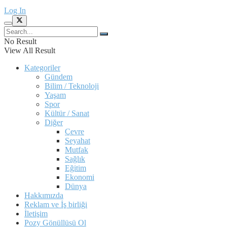
Log In
No Result
View All Result
Kategoriler
Gündem
Bilim / Teknoloji
Yaşam
Spor
Kültür / Sanat
Diğer
Çevre
Seyahat
Mutfak
Sağlık
Eğitim
Ekonomi
Dünya
Hakkımızda
Reklam ve İş birliği
İletişim
Pozy Gönüllüsü Ol