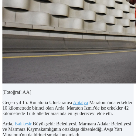
[Fotoğraf: AA]
Geçen yıl 15. Runatolia Uluslararası
Antalya
Maratonu'nda erkekler
10 kilometrede birinci olan Arda, Maraton İzmir'de ise erkekler 42
kilometrede Türk atletler arasında en iyi dereceyi elde etti.
Arda,
Balıkesir
Büyükşehir Belediyesi, Marmara Adalar Belediyesi
ve Marmara Kaymakamlığının ortaklaşa düzenlediği Avşa Yarı
Maratonu'nu da birinci sırada tamamladı.