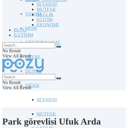
SEYAHAT
MUTFAK
YAŞAM
SAĞLIK
EĞİTİM
EKONOMİ
SPOR
BLOG
İLETİŞİM
KÜLTÜR/SANAT
No Result
View All Result
ÇEVRE
DÜNYA
No Result
DİĞER
View All Result
SEYAHAT
MUTFAK
Park görevlisi Ufuk Arda