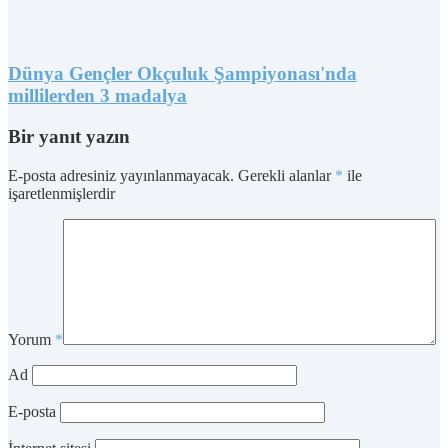
Dünya Gençler Okçuluk Şampiyonası'nda
millilerden 3 madalya
Bir yanıt yazın
E-posta adresiniz yayınlanmayacak.
Gerekli alanlar
*
ile
işaretlenmişlerdir
Yorum
*
Ad
E-posta