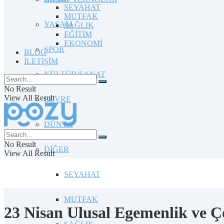
SEYAHAT
MUTFAK
YAŞAM
SAĞLIK
EĞİTİM
EKONOMİ
SPOR
BLOG
İLETİŞİM
KÜLTÜR/SANAT
No Result
View All Result
ÇEVRE
DÜNYA
No Result
DİĞER
View All Result
SEYAHAT
MUTFAK
23 Nisan Ulusal Egemenlik ve Ç