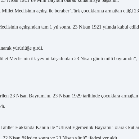
a, 23 Nisan 1921’de Milli Bayram olarak kutlanmaya başlandı.
illet Meclisinin açılışı ile beraber Türk çocuklarına armağan ettiği 
lisinin açılışından tam 1 yıl sonra, 23 Nisan 1921 yılında kabul edild
arak yürürlüğe girdi.
let Meclisinin ilk yevmi küşadı olan 23 Nisan günü milli bayramdır",
ilen 23 Nisan Bayramı'nı, 23 Nisan 1929 tarihinde çocuklara armağan e
dı.
 Tatiller Hakkında Kanun ile "Ulusal Egemenlik Bayramı" olarak kutl
 22 Nisan öğleden sonra ve 23 Nisan günü" ifadesi yer aldı.