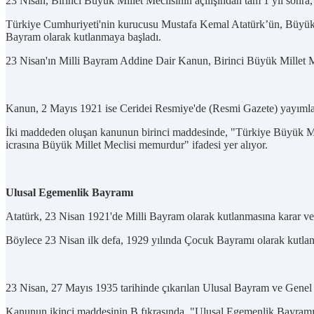
23 Nisan, Birinci Büyük Millet Meclisinin açılışından tam 1 yıl sonr
Türkiye Cumhuriyeti'nin kurucusu Mustafa Kemal Atatürk’ün, Büyük M
Bayram olarak kutlanmaya başladı.
23 Nisan'ın Milli Bayram Addine Dair Kanun, Birinci Büyük Millet Mec
Kanun, 2 Mayıs 1921 ise Ceridei Resmiye'de (Resmi Gazete) yayımlan
İki maddeden oluşan kanunun birinci maddesinde, "Türkiye Büyük Mil
icrasına Büyük Millet Meclisi memurdur" ifadesi yer alıyor.
Ulusal Egemenlik Bayramı
Atatürk, 23 Nisan 1921'de Milli Bayram olarak kutlanmasına karar ver
Böylece 23 Nisan ilk defa, 1929 yılında Çocuk Bayramı olarak kutlan
23 Nisan, 27 Mayıs 1935 tarihinde çıkarılan Ulusal Bayram ve Genel
Kanunun ikinci maddesinin B fıkrasında, "Ulusal Egemenlik Bayramı,