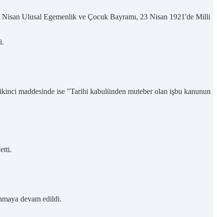
23 Nisan Ulusal Egemenlik ve Çocuk Bayramı, 23 Nisan 1921'de Milli
i.
 ikinci maddesinde ise "Tarihi kabulünden muteber olan işbu kanunun
tti.
anmaya devam edildi.