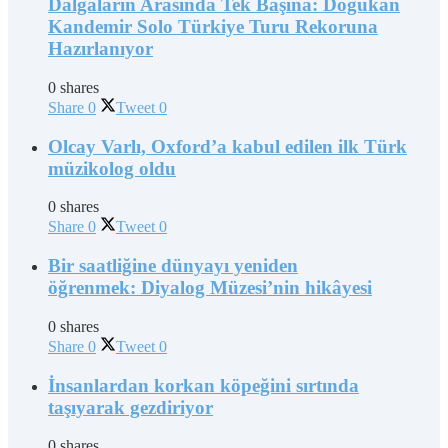
Dalgaların Arasında Tek Başına: Doğukan
Kandemir Solo Türkiye Turu Rekoruna
Hazırlanıyor
0 shares
Share
0
Tweet
0
Olcay Varlı, Oxford’a kabul edilen ilk Türk
müzikolog oldu
0 shares
Share
0
Tweet
0
Bir saatliğine dünyayı yeniden
öğrenmek: Diyalog Müzesi’nin hikâyesi
0 shares
Share
0
Tweet
0
İnsanlardan korkan köpeğini sırtında
taşıyarak gezdiriyor
0 shares