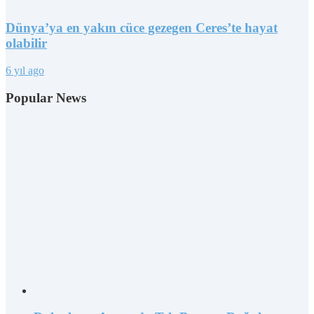
Dünya’ya en yakın cüce gezegen Ceres’te hayat
olabilir
6 yıl ago
Popular News