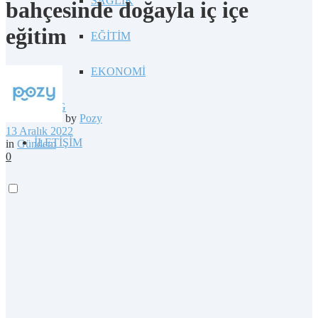
SAĞLIK
bahçesinde doğayla iç içe
eğitim
EĞİTİM
EKONOMİ
BLOG
by
Pozy
13 Aralık 2022
İLETİŞİM
in
Gündem
0