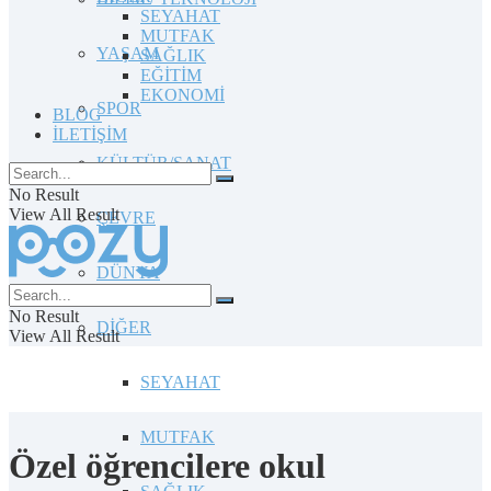
SEYAHAT
MUTFAK
YAŞAM
SAĞLIK
EĞİTİM
EKONOMİ
SPOR
BLOG
İLETİŞİM
KÜLTÜR/SANAT
No Result
View All Result
ÇEVRE
DÜNYA
No Result
DİĞER
View All Result
SEYAHAT
MUTFAK
Özel öğrencilere okul