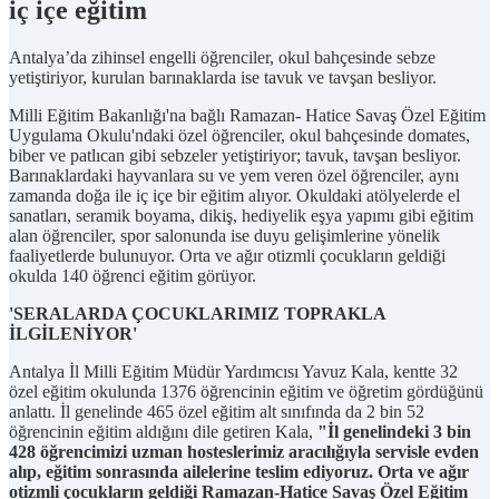
iç içe eğitim
Antalya’da zihinsel engelli öğrenciler, okul bahçesinde sebze
yetiştiriyor, kurulan barınaklarda ise tavuk ve tavşan besliyor.
Milli Eğitim Bakanlığı'na bağlı Ramazan- Hatice Savaş Özel Eğitim
Uygulama Okulu'ndaki özel öğrenciler, okul bahçesinde domates,
biber ve patlıcan gibi sebzeler yetiştiriyor; tavuk, tavşan besliyor.
Barınaklardaki hayvanlara su ve yem veren özel öğrenciler, aynı
zamanda doğa ile iç içe bir eğitim alıyor. Okuldaki atölyelerde el
sanatları, seramik boyama, dikiş, hediyelik eşya yapımı gibi eğitim
alan öğrenciler, spor salonunda ise duyu gelişimlerine yönelik
faaliyetlerde bulunuyor. Orta ve ağır otizmli çocukların geldiği
okulda 140 öğrenci eğitim görüyor.
'SERALARDA ÇOCUKLARIMIZ TOPRAKLA
İLGİLENİYOR'
Antalya İl Milli Eğitim Müdür Yardımcısı Yavuz Kala, kentte 32
özel eğitim okulunda 1376 öğrencinin eğitim ve öğretim gördüğünü
anlattı. İl genelinde 465 özel eğitim alt sınıfında da 2 bin 52
öğrencinin eğitim aldığını dile getiren Kala,
"İl genelindeki 3 bin
428 öğrencimizi uzman hosteslerimiz aracılığıyla servisle evden
alıp, eğitim sonrasında ailelerine teslim ediyoruz. Orta ve ağır
otizmli çocukların geldiği Ramazan-Hatice Savaş Özel Eğitim