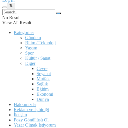
Log In
No Result
View All Result
Kategoriler
Gündem
Bilim / Teknoloji
Yaşam
Spor
Kültür / Sanat
Diğer
Çevre
Seyahat
Mutfak
Sağlık
Eğitim
Ekonomi
Dünya
Hakkımızda
Reklam ve İş birliği
İletişim
Pozy Gönüllüsü Ol
Yazar Olmak İstiyorum