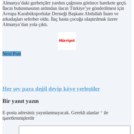
Almanya’daki gurbetçiler yardım çağrısını görünce harekete geçti.
İlacın bulunmasının ardından ilacın Türkiye’ye gönderilmesi için
Avrupa Karabüksporlular Derneği Başkanı Abdullah İnam ve
arkadaşları seferber oldu. İlaç hasta çocuğa ulaştırılmak üzere
Almanya’dan yola çıktı.
Next Post
Her şey para değil deyip köye yerleştiler
Bir yanıt yazın
E-posta adresiniz yayınlanmayacak.
Gerekli alanlar
*
ile
işaretlenmişlerdir