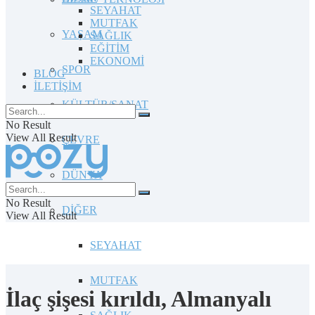
SEYAHAT
MUTFAK
YAŞAM
SAĞLIK
EĞİTİM
EKONOMİ
SPOR
BLOG
İLETİŞİM
KÜLTÜR/SANAT
No Result
View All Result
ÇEVRE
DÜNYA
No Result
DİĞER
View All Result
SEYAHAT
MUTFAK
İlaç şişesi kırıldı, Almanyalı