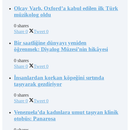
Olcay Varlı, Oxford’a kabul edilen ilk Türk
müzikolog oldu
0 shares
Share
0
Tweet
0
Bir saatliğine dünyayı yeniden
öğrenmek: Diyalog Müzesi’nin hikâyesi
0 shares
Share
0
Tweet
0
İnsanlardan korkan köpeğini sırtında
taşıyarak gezdiriyor
0 shares
Share
0
Tweet
0
Venezuela’da kadınlara umut taşıyan klinik
otobüs: Panarosa
0 shares