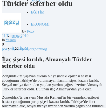
SAĞLIK
Türkler seferber oldu
EĞİTİM
EKONOMİ
by
Pozy
11 Temmuz 2019
BLOG
in
Yaşam
0
İLETİŞİM
pozyorg
@pozyorg
pozyorg
İlaç şişesi kırıldı, Almanyalı Türkler
seferber oldu
Zonguldak’ta yaşayan ailenin bir yaşındaki epilepsi hastası
çocuğunun Türkiye’de bulunmayan ilacının şişesi kazara kırıldı.
Sosyal medya üzerinden yapılan yardım çağrısı üzerine Almanyalı
Türkler seferber oldu. Bulunan ilaç Almanya’dan yola çıktı.
Zonguldak’ta yaşayan Mustafa Kement’in bir yaşındaki epilepsi
hastası çocuğunun şurup şişesi kazara kırıldı. Türkiye’de ilacı
bulamayan aile, sosyal medya üzerinden yardım çağrısında bulundu.