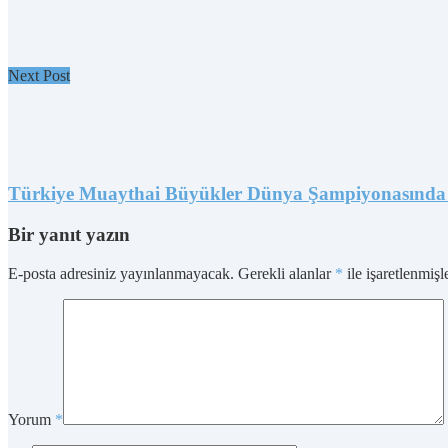
Next Post
Türkiye Muaythai Büyükler Dünya Şampiyonasında
Bir yanıt yazın
E-posta adresiniz yayınlanmayacak.
Gerekli alanlar
*
ile işaretlenmişl
Yorum
*