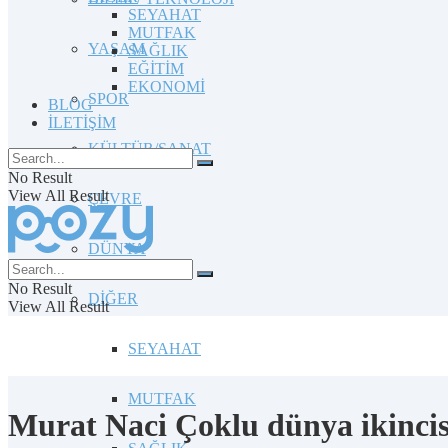
SEYAHAT
MUTFAK
YAŞAM
SAĞLIK
EĞİTİM
EKONOMİ
SPOR
BLOG
İLETİŞİM
KÜLTÜR/SANAT
No Result
View All Result
ÇEVRE
DÜNYA
No Result
DİĞER
View All Result
SEYAHAT
MUTFAK
Murat Naci Çoklu dünya ikincis