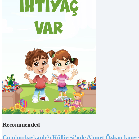
Recommended
Cumhurbaşkanlığı Külliyesi’nde Ahmet Özhan konse