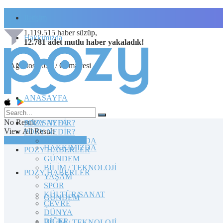
İletişim
1.119.515
haber süzüp,
Hakkımızda
12.781
adet
mutlu haber
yakaladık!
8 Ağustos 2026 / Cumartesi
ANASAYFA
No Result
POZY NEDİR?
ANASAYFA
View All Result
POZY NEDİR?
TOPLULUĞA KATILIN
HAKKIMIZDA
HAKKIMIZDA
POZY HABERLER
GÜNDEM
BİLİM / TEKNOLOJİ
POZY HABERLER
YAŞAM
SPOR
KÜLTÜR/SANAT
GÜNDEM
ÇEVRE
DÜNYA
DİĞER
BİLİM / TEKNOLOJİ