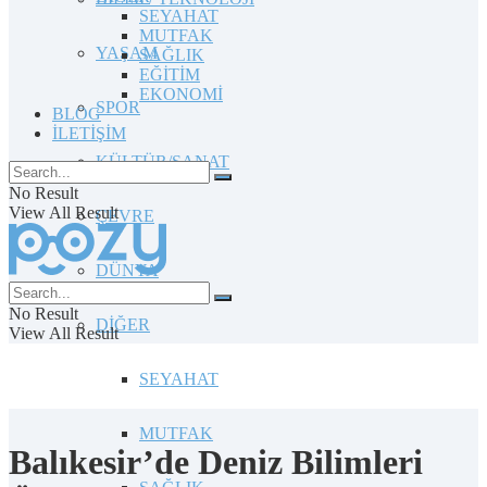
SEYAHAT
MUTFAK
YAŞAM
SAĞLIK
EĞİTİM
EKONOMİ
SPOR
BLOG
İLETİŞİM
KÜLTÜR/SANAT
No Result
View All Result
ÇEVRE
DÜNYA
No Result
DİĞER
View All Result
SEYAHAT
MUTFAK
Balıkesir’de Deniz Bilimleri