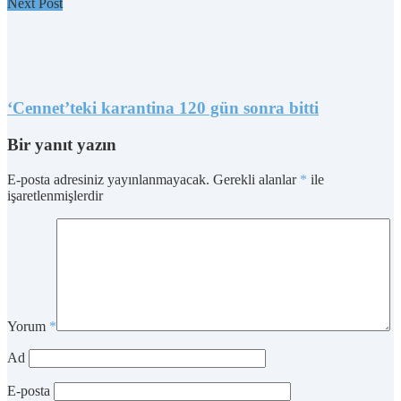
Next Post
‘Cennet’teki karantina 120 gün sonra bitti
Bir yanıt yazın
E-posta adresiniz yayınlanmayacak.
Gerekli alanlar
*
ile
işaretlenmişlerdir
Yorum
*
Ad
E-posta