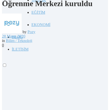
SAĞLIK
Öğrenme Merkezi kuruldu
EĞİTİM
EKONOMİ
by
Pozy
28 Mayıs 2020
BLOG
in
Bilim / Teknoloji
0
İLETİŞİM