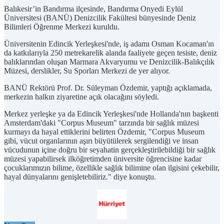
Balıkesir’in Bandırma ilçesinde, Bandırma Onyedi Eylül
Üniversitesi (BANÜ) Denizcilik Fakültesi bünyesinde Deniz
Bilimleri Öğrenme Merkezi kuruldu.
Üniversitenin Edincik Yerleşkesi'nde, iş adamı Osman Kocaman'ın
da katkılarıyla 250 metrekarelik alanda faaliyete geçen tesiste, deniz
balıklarından oluşan Marmara Akvaryumu ve Denizcilik-Balıkçılık
Müzesi, derslikler, Su Sporları Merkezi de yer alıyor.
BANÜ Rektörü Prof. Dr. Süleyman Özdemir, yaptığı açıklamada,
merkezin halkın ziyaretine açık olacağını söyledi.
Merkez yerleşke ya da Edincik Yerleşkesi'nde Hollanda'nın başkenti
Amsterdam'daki "Corpus Museum" tarzında bir sağlık müzesi
kurmayı da hayal ettiklerini belirten Özdemir, "Corpus Museum
gibi, vücut organlarının aşırı büyütülerek sergilendiği ve insan
vücudunun içine doğru bir seyahatin gerçekleştirilebildiği bir sağlık
müzesi yapabilirsek ilköğretimden üniversite öğrencisine kadar
çocuklarımızın bilime, özellikle sağlık bilimine olan ilgisini çekebilir,
hayal dünyalarını genişletebiliriz." diye konuştu.