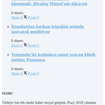
öğrenmek: Diyalog Müzesi’nin hikâyesi
0 shares
Share
0
Tweet
0
İnsanlardan korkan köpeğini sırtında
taşıyarak gezdiriyor
0 shares
Share
0
Tweet
0
Venezuela’da kadınlara umut taşıyan klinik
otobüs: Panarosa
0 shares
Share
0
Tweet
0
NEDİR?
Türkiye’nin tek mutlu haber sosyal girişimi, Pozy 2018 yılından