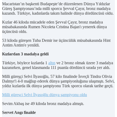
Macaristan’ın başkenti Budapeşte’de düzenlenen Dünya Yıldızlar
Güreş Şampiyonası’nda milli sporcu Şevval Çayır, bronz madalya
kazandı. Türkiye, kadınlarda takım halinde dünya dördüncüsü oldu.
Kızlar 46 kiloda mücadele eden Şevval Çayır, bronz madalya
müsabakasında Rumen Nicoleta Cristina Bajan'ı yenerek dünya
üçüncüsü oldu.
53 kiloda güreşen Tuba Demir ise üçüncülük müsabakasında Hint
Antim Antim'e yenildi.
Kızlardan 3 madalya geldi
Türkiye, böylece kızlarda 1
altın
ve 2 bronz olmak üzere 3 madalya
kazanırken, genel klasmanda 111 puanla dördüncü sırada yer aldı.
Milli güreşçi Selvi İlyasoğlu, 57 kilo finalinde İsveçli Tindra Olivia
Dalmyr'i 4-0 mağlup ederek dünya şampiyonluğuna ulaşmıştı. Selvi,
yıldız kızlarda ilk dünya şampiyonu Türk sporcu olarak tarihe geçti.
Milli güreşçi Selvi İlyasoğlu dünya şampiyonu oldu
Sevim Akbaş ise 49 kiloda bronz madalya almıştı.
Servet Angı finalde