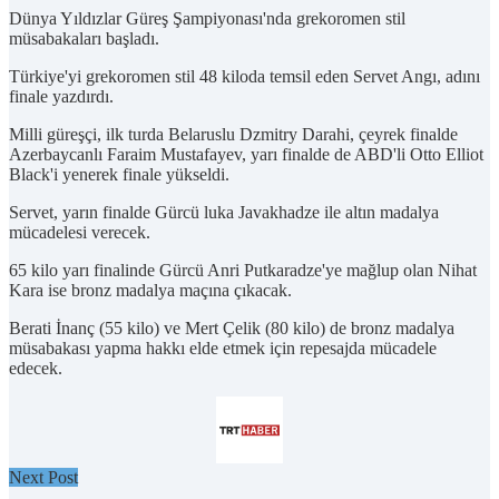
Dünya Yıldızlar Güreş Şampiyonası'nda grekoromen stil
müsabakaları başladı.
Türkiye'yi grekoromen stil 48 kiloda temsil eden Servet Angı, adını
finale yazdırdı.
Milli güreşçi, ilk turda Belaruslu Dzmitry Darahi, çeyrek finalde
Azerbaycanlı Faraim Mustafayev, yarı finalde de ABD'li Otto Elliot
Black'i yenerek finale yükseldi.
Servet, yarın finalde Gürcü luka Javakhadze ile altın madalya
mücadelesi verecek.
65 kilo yarı finalinde Gürcü Anri Putkaradze'ye mağlup olan Nihat
Kara ise bronz madalya maçına çıkacak.
Berati İnanç (55 kilo) ve Mert Çelik (80 kilo) de bronz madalya
müsabakası yapma hakkı elde etmek için repesajda mücadele
edecek.
Next Post