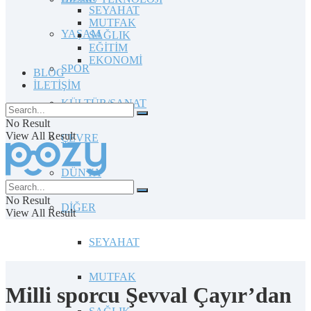
SEYAHAT
MUTFAK
YAŞAM
SAĞLIK
EĞİTİM
EKONOMİ
SPOR
BLOG
İLETİŞİM
KÜLTÜR/SANAT
No Result
View All Result
ÇEVRE
DÜNYA
No Result
DİĞER
View All Result
SEYAHAT
MUTFAK
Milli sporcu Şevval Çayır’dan