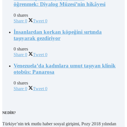
öğrenmek: Diyalog Müzesi’nin hikâyesi
0 shares
Share
0
Tweet
0
İnsanlardan korkan köpeğini sırtında
taşıyarak gezdiriyor
0 shares
Share
0
Tweet
0
Venezuela’da kadınlara umut taşıyan klinik
otobüs: Panarosa
0 shares
Share
0
Tweet
0
NEDİR?
Türkiye’nin tek mutlu haber sosyal girişimi, Pozy 2018 yılından