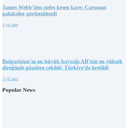
James Webb’den nefes kesen kare: Çarpışan
galaksiler görüntülendi
4 yıl ago
Bulgaristan’ın en büyük bayrağı AB’nin en yüksek
direğinde göndere çekildi: Türkiye’de üretildi
3 yıl ago
Popular News