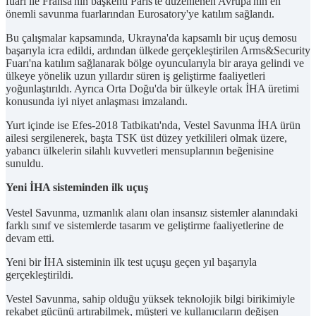
fuarı ile Fransa'nın başkenti Paris'te düzenlenen Avrupa'nın en
önemli savunma fuarlarından Eurosatory'ye katılım sağlandı.
Bu çalışmalar kapsamında, Ukrayna'da kapsamlı bir uçuş demosu
başarıyla icra edildi, ardından ülkede gerçekleştirilen Arms&Security
Fuarı'na katılım sağlanarak bölge oyuncularıyla bir araya gelindi ve
ülkeye yönelik uzun yıllardır süren iş geliştirme faaliyetleri
yoğunlaştırıldı. Ayrıca Orta Doğu'da bir ülkeyle ortak İHA üretimi
konusunda iyi niyet anlaşması imzalandı.
Yurt içinde ise Efes-2018 Tatbikatı'nda, Vestel Savunma İHA ürün
ailesi sergilenerek, başta TSK üst düzey yetkilileri olmak üzere,
yabancı ülkelerin silahlı kuvvetleri mensuplarının beğenisine
sunuldu.
Yeni İHA sisteminden ilk uçuş
Vestel Savunma, uzmanlık alanı olan insansız sistemler alanındaki
farklı sınıf ve sistemlerde tasarım ve geliştirme faaliyetlerine de
devam etti.
Yeni bir İHA sisteminin ilk test uçuşu geçen yıl başarıyla
gerçekleştirildi.
Vestel Savunma, sahip olduğu yüksek teknolojik bilgi birikimiyle
rekabet gücünü artırabilmek, müşteri ve kullanıcıların değişen