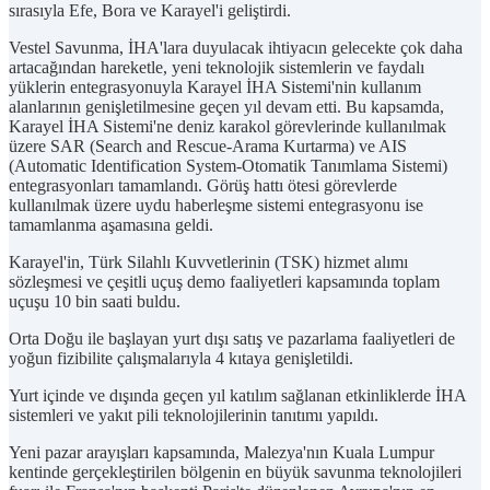
sırasıyla Efe, Bora ve Karayel'i geliştirdi.
Vestel Savunma, İHA'lara duyulacak ihtiyacın gelecekte çok daha
artacağından hareketle, yeni teknolojik sistemlerin ve faydalı
yüklerin entegrasyonuyla Karayel İHA Sistemi'nin kullanım
alanlarının genişletilmesine geçen yıl devam etti. Bu kapsamda,
Karayel İHA Sistemi'ne deniz karakol görevlerinde kullanılmak
üzere SAR (Search and Rescue-Arama Kurtarma) ve AIS
(Automatic Identification System-Otomatik Tanımlama Sistemi)
entegrasyonları tamamlandı. Görüş hattı ötesi görevlerde
kullanılmak üzere uydu haberleşme sistemi entegrasyonu ise
tamamlanma aşamasına geldi.
Karayel'in, Türk Silahlı Kuvvetlerinin (TSK) hizmet alımı
sözleşmesi ve çeşitli uçuş demo faaliyetleri kapsamında toplam
uçuşu 10 bin saati buldu.
Orta Doğu ile başlayan yurt dışı satış ve pazarlama faaliyetleri de
yoğun fizibilite çalışmalarıyla 4 kıtaya genişletildi.
Yurt içinde ve dışında geçen yıl katılım sağlanan etkinliklerde İHA
sistemleri ve yakıt pili teknolojilerinin tanıtımı yapıldı.
Yeni pazar arayışları kapsamında, Malezya'nın Kuala Lumpur
kentinde gerçekleştirilen bölgenin en büyük savunma teknolojileri