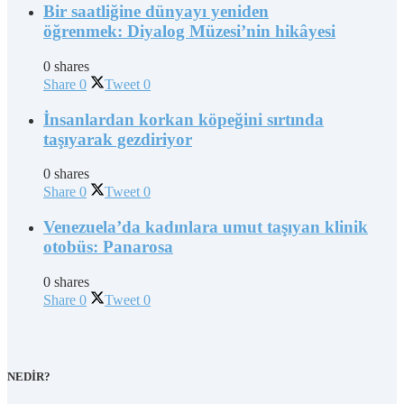
Bir saatliğine dünyayı yeniden
öğrenmek: Diyalog Müzesi’nin hikâyesi
0 shares
Share
0
Tweet
0
İnsanlardan korkan köpeğini sırtında
taşıyarak gezdiriyor
0 shares
Share
0
Tweet
0
Venezuela’da kadınlara umut taşıyan klinik
otobüs: Panarosa
0 shares
Share
0
Tweet
0
NEDİR?