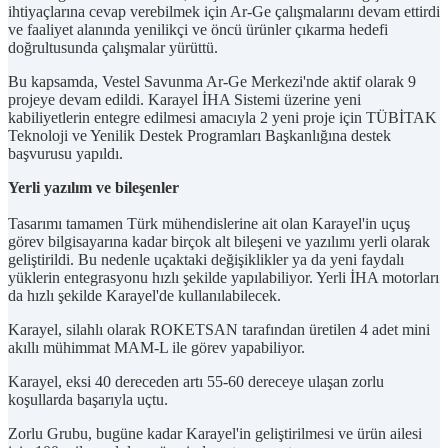
ihtiyaçlarına cevap verebilmek için Ar-Ge çalışmalarını devam ettirdi
ve faaliyet alanında yenilikçi ve öncü ürünler çıkarma hedefi
doğrultusunda çalışmalar yürüttü.
Bu kapsamda, Vestel Savunma Ar-Ge Merkezi'nde aktif olarak 9
projeye devam edildi. Karayel İHA Sistemi üzerine yeni
kabiliyetlerin entegre edilmesi amacıyla 2 yeni proje için TÜBİTAK
Teknoloji ve Yenilik Destek Programları Başkanlığına destek
başvurusu yapıldı.
Yerli yazılım ve bileşenler
Tasarımı tamamen Türk mühendislerine ait olan Karayel'in uçuş
görev bilgisayarına kadar birçok alt bileşeni ve yazılımı yerli olarak
geliştirildi. Bu nedenle uçaktaki değişiklikler ya da yeni faydalı
yüklerin entegrasyonu hızlı şekilde yapılabiliyor. Yerli İHA motorları
da hızlı şekilde Karayel'de kullanılabilecek.
Karayel, silahlı olarak ROKETSAN tarafından üretilen 4 adet mini
akıllı mühimmat MAM-L ile görev yapabiliyor.
Karayel, eksi 40 dereceden artı 55-60 dereceye ulaşan zorlu
koşullarda başarıyla uçtu.
Zorlu Grubu, bugüne kadar Karayel'in geliştirilmesi ve ürün ailesi