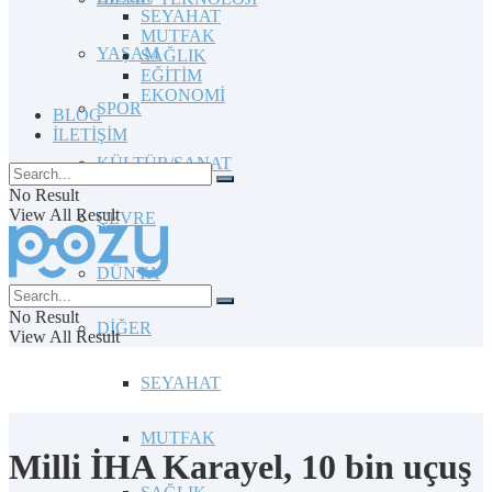
SEYAHAT
MUTFAK
YAŞAM
SAĞLIK
EĞİTİM
EKONOMİ
SPOR
BLOG
İLETİŞİM
KÜLTÜR/SANAT
No Result
View All Result
ÇEVRE
DÜNYA
No Result
DİĞER
View All Result
SEYAHAT
MUTFAK
Milli İHA Karayel, 10 bin uçuş