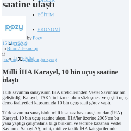
SAĞLIK
saatine ulaştı
EĞİTİM
EKONOMİ
by
Pozy
15 Mart 2019
BLOG
in
Bilim / Teknoloji
0
İLETİŞİM
pozyorg
@pozyorg
pozyorg
Milli İHA Karayel, 10 bin uçuş saatine
ulaştı
Türk savunma sanayisinin İHA üreticilerinden Vestel Savunma’nın
geliştirdiği Karayel, TSK’nin hizmet alımı sözleşmesi ve çeşitli uçuş
demo faaliyetleri kapsamında 10 bin uçuş saati görev yaptı.
Türk savunma sanayisinin milli insansız hava araçlarından (İHA)
Karayel, 10 bin uçuş saatine ulaştı. İHA'lar üzerine 2005'ten bu
yana yaptığı çalışmalarla bilgi birikimi ve tecrübe kazanan Vestel
Savunma Sanayi AŞ, mini, midi ve taktik İHA kategorilerinde