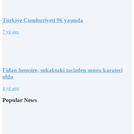
Türkiye Cumhuriyeti 96 yaşında
7 yıl ago
Fidan hemşire, sokaktaki tacizden sonra karateci
oldu
4 yıl ago
Popular News