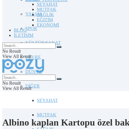
SEYAHAT
MUTFAK
YAŞAM
SAĞLIK
EĞİTİM
EKONOMİ
SPOR
BLOG
İLETİŞİM
KÜLTÜR/SANAT
No Result
View All Result
ÇEVRE
DÜNYA
No Result
DİĞER
View All Result
SEYAHAT
MUTFAK
Albino kaplan Kartopu özel bakı