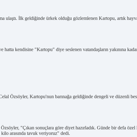
ma ulaştı. İlk geldiğinde ürkek olduğu gözlemlenen Kartopu, artık hayva
hatta kendisine "Kartopu" diye seslenen vatandaşların yakınına kadar g
l Özsöyler, Kartopu'nun barınağa geldiğinde dengeli ve düzenli beslen
en Özsöyler, "Çıkan sonuçlara göre diyet hazırladık. Günde bir defa özel
 kilo arasında tavuk veriyoruz" dedi.