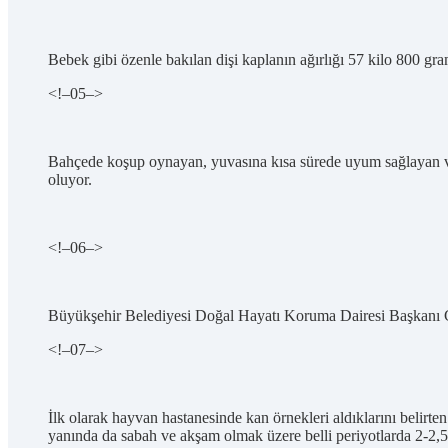
Bebek gibi özenle bakılan dişi kaplanın ağırlığı 57 kilo 800 gra
<!–
05
–>
Bahçede koşup oynayan, yuvasına kısa sürede uyum sağlayan ve 
oluyor.
<!–
06
–>
Büyükşehir Belediyesi Doğal Hayatı Koruma Dairesi Başkanı Cela
<!–
07
–>
İlk olarak hayvan hastanesinde kan örnekleri aldıklarını belirt
yanında da sabah ve akşam olmak üzere belli periyotlarda 2-2,5