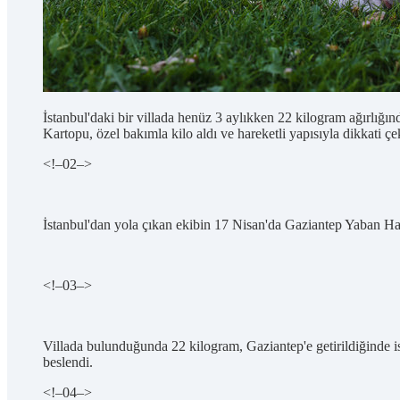
İstanbul'daki bir villada henüz 3 aylıkken 22 kilogram ağırlı
Kartopu, özel bakımla kilo aldı ve hareketli yapısıyla dikkati ç
<!–
02
–>
İstanbul'dan yola çıkan ekibin 17 Nisan'da Gaziantep Yaban Haya
<!–
03
–>
Villada bulunduğunda 22 kilogram, Gaziantep'e getirildiğinde is
beslendi.
<!–
04
–>