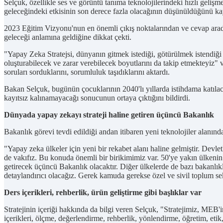
Selçuk, özellikle ses ve görüntü tanıma teknolojilerindeki hızlı geli
geleceğindeki etkisinin son derece fazla olacağının düşünüldüğünü kay
2023 Eğitim Vizyonu'nun en önemli çıkış noktalarından ve cevap arad
geleceği anlamına geldiğine dikkat çekti.
"Yapay Zeka Stratejsi, dünyanın gitmek istediği, götürülmek istendiği
oluşturabilecek ve zarar verebilecek boyutlarını da takip etmekteyiz
soruları sorduklarını, sorumluluk taşıdıklarını aktardı.
Bakan Selçuk, bugünün çocuklarının 2040'lı yıllarda istihdama katılac
kayıtsız kalınamayacağı sonucunun ortaya çıktığını bildirdi.
Dünyada yapay zekayı strateji haline getiren üçüncü Bakanlık
Bakanlık görevi tevdi edildiği andan itibaren yeni teknolojiler alanın
"Yapay zeka ülkeler için yeni bir rekabet alanı haline gelmiştir. Devletle
de vakıfız. Bu konuda önemli bir birikimimiz var. 50'ye yakın ülkenin 
getirecek üçüncü Bakanlık olacaktır. Diğer ülkelerde de bazı bakanlık
detaylandırıcı olacağız. Gerek kamuda gerekse özel ve sivil toplum sek
Ders içerikleri, rehberlik, ürün geliştirme gibi başlıklar var
Stratejinin içeriği hakkında da bilgi veren Selçuk, "Stratejimiz, MEB
içerikleri, ölçme, değerlendirme, rehberlik, yönlendirme, öğretim, etik, 