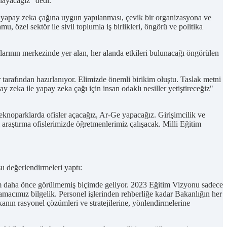
layacağız” dedi.
n yapay zeka çağına uygun yapılanması, çevik bir organizasyona ve
, özel sektör ile sivil toplumla iş birlikleri, öngörü ve politika
arının merkezinde yer alan, her alanda etkileri bulunacağı öngörülen
arafından hazırlanıyor. Elimizde önemli birikim oluştu. Taslak metni
zeka ile yapay zeka çağı için insan odaklı nesiller yetiştireceğiz"
 teknoparklarda ofisler açacağız, Ar-Ge yapacağız. Girişimcilik ve
raştırma ofislerimizde öğretmenlerimiz çalışacak. Milli Eğitim
şu değerlendirmeleri yaptı:
m daha önce görülmemiş biçimde geliyor. 2023 Eğitim Vizyonu sadece
amacımız bilgelik. Personel işlerinden rehberliğe kadar Bakanlığın her
nın rasyonel çözümleri ve stratejilerine, yönlendirmelerine