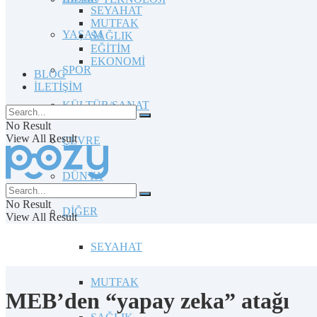
SEYAHAT
MUTFAK
YAŞAM
SAĞLIK
EĞİTİM
EKONOMİ
SPOR
BLOG
İLETİŞİM
KÜLTÜR/SANAT
No Result
View All Result
ÇEVRE
DÜNYA
No Result
DİĞER
View All Result
SEYAHAT
MUTFAK
MEB’den “yapay zeka” atağı