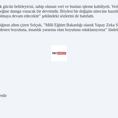
n belirleyicisi, sahip olunan veri ve bunları işleme kabiliyeti. Verin
ine damga vuracak bir devrimdir. Böylesi bir değişim sürecine hazırlık
lmaya devam edecektir" şeklindeki sözlerini de hatırlattı.
nın altını çizen Selçuk, "Milli Eğitim Bakanlığı olarak Yapay Zeka Stra
denen boyutuna, insanlık yararına olan boyutuna odaklanıyoruz" ifadel
erdir