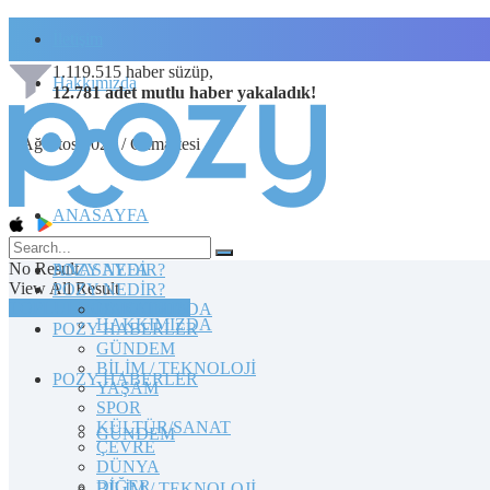
İletişim
1.119.515
haber süzüp,
Hakkımızda
12.781
adet
mutlu haber
yakaladık!
8 Ağustos 2026 / Cumartesi
ANASAYFA
No Result
POZY NEDİR?
ANASAYFA
View All Result
POZY NEDİR?
TOPLULUĞA KATILIN
HAKKIMIZDA
HAKKIMIZDA
POZY HABERLER
GÜNDEM
BİLİM / TEKNOLOJİ
POZY HABERLER
YAŞAM
SPOR
KÜLTÜR/SANAT
GÜNDEM
ÇEVRE
DÜNYA
DİĞER
BİLİM / TEKNOLOJİ