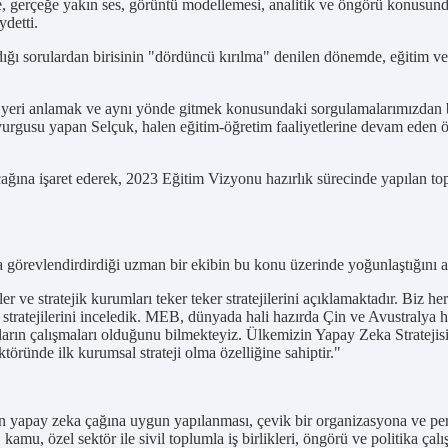
şme, gerçeğe yakın ses, görüntü modellemesi, analitik ve öngörü konusun
detti.
ığı sorulardan birisinin "dördüncü kırılma" denilen dönemde, eğitim 
 yeri anlamak ve aynı yönde gitmek konusundaki sorgulamalarımızdan biri
" vurgusu yapan Selçuk, halen eğitim-öğretim faaliyetlerine devam eden
ağına işaret ederek, 2023 Eğitim Vizyonu hazırlık sürecinde yapılan to
da görevlendirdirdiği uzman bir ekibin bu konu üzerinde yoğunlaştığını a
r ve stratejik kurumları teker teker stratejilerini açıklamaktadır. Biz her 
stratejilerini inceledik. MEB, dünyada hali hazırda Çin ve Avustralya ha
ların çalışmaları olduğunu bilmekteyiz. Ülkemizin Yapay Zeka Stratejisi 
töründe ilk kurumsal strateji olma özelliğine sahiptir."
'in yapay zeka çağına uygun yapılanması, çevik bir organizasyona ve per
kamu, özel sektör ile sivil toplumla iş birlikleri, öngörü ve politika çalı