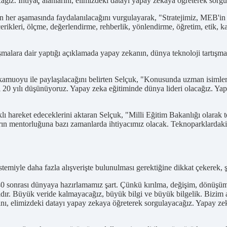
z. İhtiyaç alanlarını, elimizdeki datayı yapay zekaya öğreterek sorgu
in her aşamasında faydalanılacağını vurgulayarak, "Stratejimiz, MEB'i
rikleri, ölçme, değerlendirme, rehberlik, yönlendirme, öğretim, etik, kamu
alara dair yaptığı açıklamada yapay zekanın, dünya teknoloji tartışmal
amuoyu ile paylaşılacağını belirten Selçuk, "Konusunda uzman isimler t
20 yılı düşünüyoruz. Yapay zeka eğitiminde dünya lideri olacağız. Yapay 
aklı hareket edeceklerini aktaran Selçuk, "Milli Eğitim Bakanlığı olarak
n mentorluğuna bazı zamanlarda ihtiyacımız olacak. Teknoparklardaki a
stemiyle daha fazla alışverişte bulunulması gerektiğine dikkat çekerek, 
0 sonrası dünyaya hazırlamamız şart. Çünkü kırılma, değişim, dönüşü
lıdır. Büyük veride kalmayacağız, büyük bilgi ve büyük bilgelik. Bizim 
nı, elimizdeki datayı yapay zekaya öğreterek sorgulayacağız. Yapay zeka