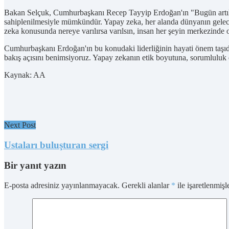
Bakan Selçuk, Cumhurbaşkanı Recep Tayyip Erdoğan'ın "Bugün artık gücü
sahiplenilmesiyle mümkündür. Yapay zeka, her alanda dünyanın geleceğ
zeka konusunda nereye varılırsa varılsın, insan her şeyin merkezinde o
Cumhurbaşkanı Erdoğan'ın bu konudaki liderliğinin hayati önem taşıdığı
bakış açısını benimsiyoruz. Yapay zekanın etik boyutuna, sorumluluk 
Kaynak: AA
Next Post
Ustaları buluşturan sergi
Bir yanıt yazın
E-posta adresiniz yayınlanmayacak.
Gerekli alanlar
*
ile işaretlenmişl