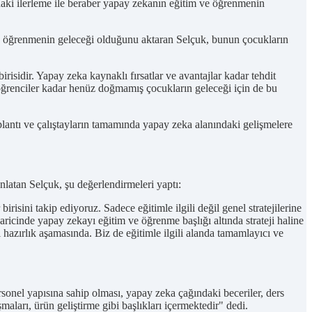
daki ilerleme ile beraber yapay zekanın eğitim ve öğrenmenin
ve öğrenmenin geleceği olduğunu aktaran Selçuk, bunun çocukların
sidir. Yapay zeka kaynaklı fırsatlar ve avantajlar kadar tehdit
 öğrenciler kadar henüz doğmamış çocukların geleceği için de bu
plantı ve çalıştayların tamamında yapay zeka alanındaki gelişmelere
nlatan Selçuk, şu değerlendirmeleri yaptı:
birisini takip ediyoruz. Sadece eğitimle ilgili değil genel stratejilerine
ricinde yapay zekayı eğitim ve öğrenme başlığı altında strateji haline
hazırlık aşamasında. Biz de eğitimle ilgili alanda tamamlayıcı ve
sonel yapısına sahip olması, yapay zeka çağındaki beceriler, ders
şmaları, ürün geliştirme gibi başlıkları içermektedir" dedi.