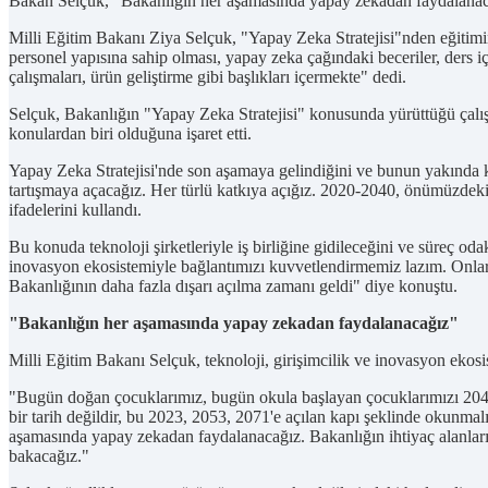
Bakan Selçuk, “Bakanlığın her aşamasında yapay zekadan faydalanacağı
Milli Eğitim Bakanı Ziya Selçuk, "Yapay Zeka Stratejisi"nden eğitim
personel yapısına sahip olması, yapay zeka çağındaki beceriler, ders içe
çalışmaları, ürün geliştirme gibi başlıkları içermekte" dedi.
Selçuk, Bakanlığın "Yapay Zeka Stratejisi" konusunda yürüttüğü çalışm
konulardan biri olduğuna işaret etti.
Yapay Zeka Stratejisi'nde son aşamaya gelindiğini ve bunun yakında k
tartışmaya açacağız. Her türlü katkıya açığız. 2020-2040, önümüzdeki 
ifadelerini kullandı.
Bu konuda teknoloji şirketleriyle iş birliğine gidileceğini ve süreç od
inovasyon ekosistemiyle bağlantımızı kuvvetlendirmemiz lazım. Onları
Bakanlığının daha fazla dışarı açılma zamanı geldi" diye konuştu.
"Bakanlığın her aşamasında yapay zekadan faydalanacağız"
Milli Eğitim Bakanı Selçuk, teknoloji, girişimcilik ve inovasyon ekosi
"Bugün doğan çocuklarımız, bugün okula başlayan çocuklarımızı 204
bir tarih değildir, bu 2023, 2053, 2071'e açılan kapı şeklinde okunma
aşamasında yapay zekadan faydalanacağız. Bakanlığın ihtiyaç alanları
bakacağız."