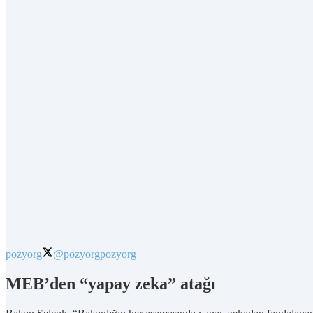
pozyorg
@pozyorg
pozyorg
MEB’den “yapay zeka” atağı