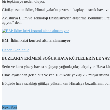
bir tepkimeye neden oluyor.
Gittikçe ısınan iklim, Himalayalar'ın çevresini kaplayan sıcak hava v
Avusturya Bilim ve Teknoloji Enstitüsü'nden araştırma sorumlusu Franc
açıyor." dedi.
BM: İklim krizi kontrol altına alınamıyor
Haberi Görüntüle
BUZLARIN ERİMESİ SOĞUK HAVA KÜTLELERİYLE YA
Serin ve kuru yüzey havası soğuyup yoğunlaştıkça alçalıyor. Hava küt
Himalayalar'dan gelen buz ve kar, 16 ülkede yaklaşık 2 milyar insana t
Bölgede hava sıcaklığı gittikçe yükselirken Himalaya buzullarının bu
Next Post