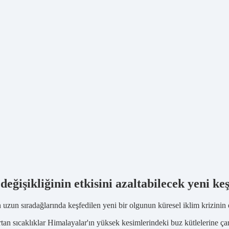
ğişikliğinin etkisini azaltabilecek yeni keş
uzun sıradağlarında keşfedilen yeni bir olgunun küresel iklim krizinin etk
an sıcaklıklar Himalayalar'ın yüksek kesimlerindeki buz kütlelerine çar