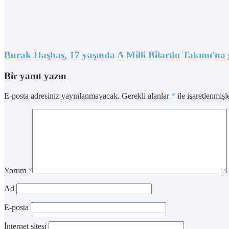
Burak Haşhaş, 17 yaşında A Milli Bilardo Takımı'na 
Bir yanıt yazın
E-posta adresiniz yayınlanmayacak.
Gerekli alanlar
*
ile işaretlenmişl
Yorum
*
Ad
E-posta
İnternet sitesi