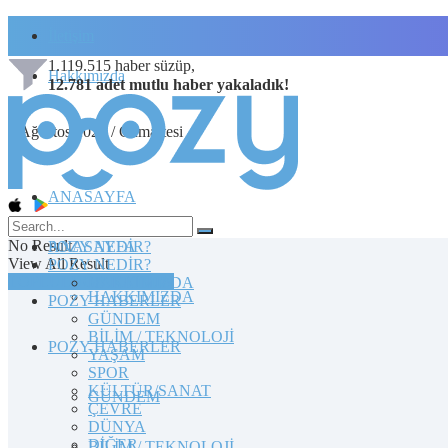
İletişim
1.119.515
haber süzüp,
Hakkımızda
12.781
adet
mutlu haber
yakaladık!
8 Ağustos 2026 / Cumartesi
ANASAYFA
No Result
POZY NEDİR?
ANASAYFA
View All Result
POZY NEDİR?
TOPLULUĞA KATILIN
HAKKIMIZDA
HAKKIMIZDA
POZY HABERLER
GÜNDEM
BİLİM / TEKNOLOJİ
POZY HABERLER
YAŞAM
SPOR
KÜLTÜR/SANAT
GÜNDEM
ÇEVRE
DÜNYA
DİĞER
BİLİM / TEKNOLOJİ