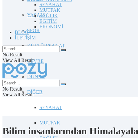
SEYAHAT
MUTFAK
YAŞAM
SAĞLIK
EĞİTİM
EKONOMİ
SPOR
BLOG
İLETİŞİM
KÜLTÜR/SANAT
No Result
View All Result
ÇEVRE
DÜNYA
No Result
DİĞER
View All Result
SEYAHAT
MUTFAK
Bilim insanlarından Himalayalar’