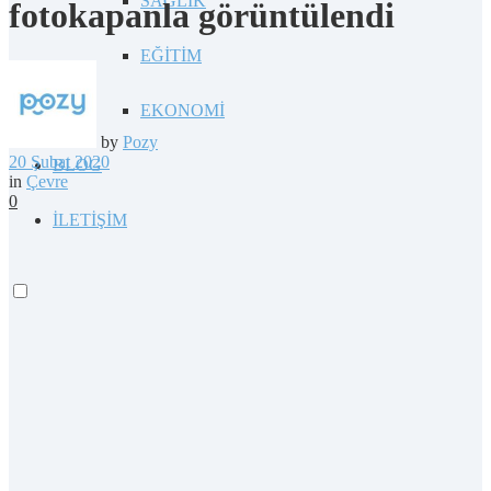
SAĞLIK
fotokapanla görüntülendi
EĞİTİM
EKONOMİ
by
Pozy
20 Şubat 2020
BLOG
in
Çevre
0
İLETİŞİM