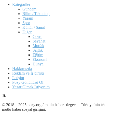
Kategoriler
Gündem
Bilim / Teknoloji
Yaşam
Spor
Kültür / Sanat
Diğer
Çevre
Seyahat
Mutfak
Sağlık
Eğitim
Ekonomi
Dünya
Hakkımızda
Reklam ve İş birliği
İletişim
Pozy Gönüllüsü Ol
Yazar Olmak İstiyorum
© 2018 – 2025 pozy.org / mutlu haber süzgeci – Türkiye’nin tek
mutlu haber sosyal girişimi.