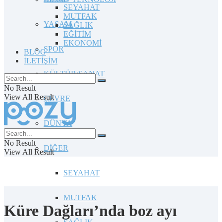
SEYAHAT
MUTFAK
YAŞAM
SAĞLIK
EĞİTİM
EKONOMİ
SPOR
BLOG
İLETİŞİM
KÜLTÜR/SANAT
No Result
View All Result
ÇEVRE
DÜNYA
No Result
DİĞER
View All Result
SEYAHAT
MUTFAK
Küre Dağları’nda boz ayı