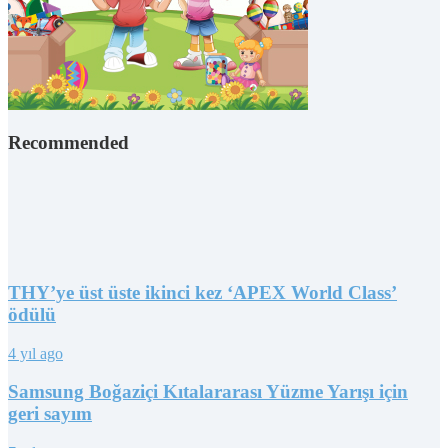
Recommended
THY’ye üst üste ikinci kez ‘APEX World Class’
ödülü
4 yıl ago
Samsung Boğaziçi Kıtalararası Yüzme Yarışı için
geri sayım