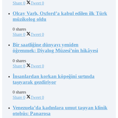
Share
0
Tweet
0
Olcay Varlı, Oxford’a kabul edilen ilk Türk
müzikolog oldu
0 shares
Share
0
Tweet
0
Bir saatliğine dünyayı yeniden
öğrenmek: Diyalog Müzesi’nin hikâyesi
0 shares
Share
0
Tweet
0
İnsanlardan korkan köpeğini sırtında
taşıyarak gezdiriyor
0 shares
Share
0
Tweet
0
Venezuela’da kadınlara umut taşıyan klinik
otobüs: Panarosa