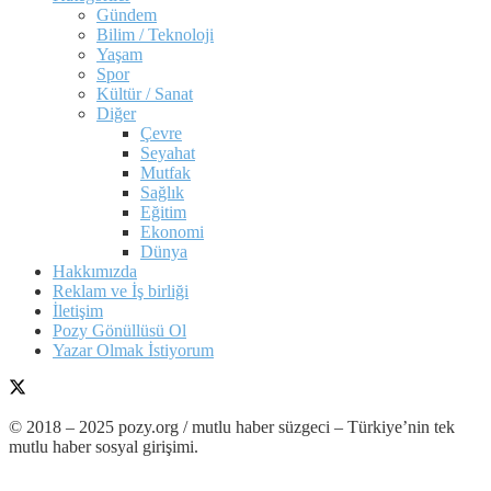
Gündem
Bilim / Teknoloji
Yaşam
Spor
Kültür / Sanat
Diğer
Çevre
Seyahat
Mutfak
Sağlık
Eğitim
Ekonomi
Dünya
Hakkımızda
Reklam ve İş birliği
İletişim
Pozy Gönüllüsü Ol
Yazar Olmak İstiyorum
© 2018 – 2025 pozy.org / mutlu haber süzgeci – Türkiye’nin tek
mutlu haber sosyal girişimi.