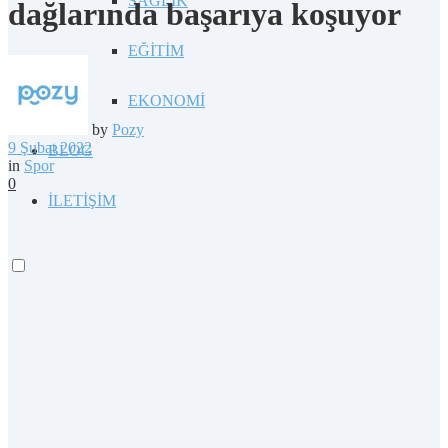
SAĞLIK
dağlarında başarıya koşuyor
EĞİTİM
EKONOMİ
by
Pozy
9 Şubat 2022
BLOG
in
Spor
0
İLETİŞİM