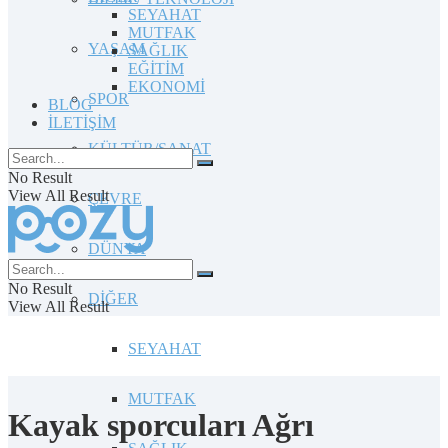
SEYAHAT
MUTFAK
YAŞAM
SAĞLIK
EĞİTİM
EKONOMİ
SPOR
BLOG
İLETİŞİM
KÜLTÜR/SANAT
No Result
View All Result
ÇEVRE
DÜNYA
No Result
DİĞER
View All Result
SEYAHAT
MUTFAK
Kayak sporcuları Ağrı