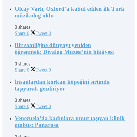
Olcay Varlı, Oxford’a kabul edilen ilk Türk
müzikolog oldu
0 shares
Share
0
Tweet
0
Bir saatliğine dünyayı yeniden
öğrenmek: Diyalog Müzesi’nin hikâyesi
0 shares
Share
0
Tweet
0
İnsanlardan korkan köpeğini sırtında
taşıyarak gezdiriyor
0 shares
Share
0
Tweet
0
Venezuela’da kadınlara umut taşıyan klinik
otobüs: Panarosa
0 shares