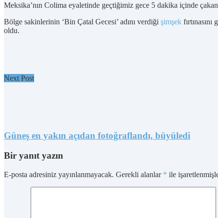
Meksika’nın Colima eyaletinde geçtiğimiz gece 5 dakika içinde çak
Bölge sakinlerinin ‘Bin Çatal Gecesi’ adını verdiği
şimşek
fırtınasını
oldu.
Next Post
Güneş en yakın açıdan fotoğraflandı, büyüledi
Bir yanıt yazın
E-posta adresiniz yayınlanmayacak.
Gerekli alanlar
*
ile işaretlenmişl