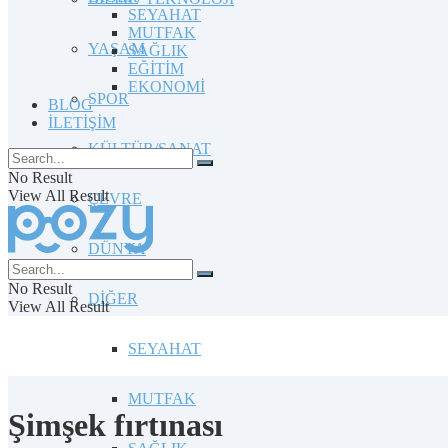
SEYAHAT
MUTFAK
YAŞAM
SAĞLIK
EĞİTİM
EKONOMİ
SPOR
BLOG
İLETİŞİM
KÜLTÜR/SANAT
No Result
View All Result
ÇEVRE
DÜNYA
No Result
DİĞER
View All Result
SEYAHAT
MUTFAK
Şimşek fırtınası