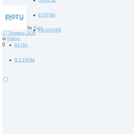
SAĞLIK
EĞİTİM
by
Pozy
EKONOMİ
17 Temmuz 2020
in
Dünya
0
BLOG
İLETİŞİM