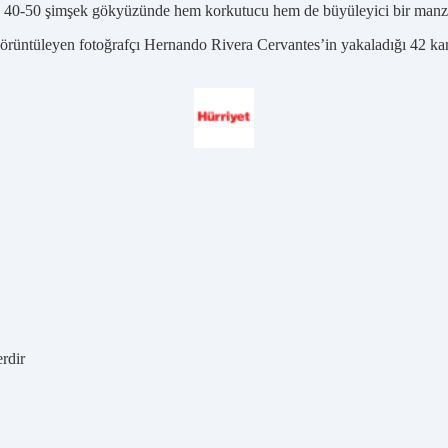
an 40-50 şimşek gökyüzünde hem korkutucu hem de büyüleyici bir manza
 görüntüleyen fotoğrafçı Hernando Rivera Cervantes’in yakaladığı 42 kar
erdir