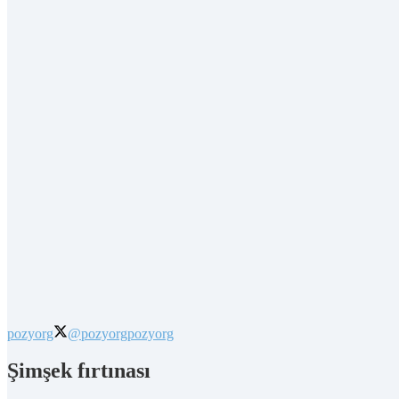
pozyorg
@pozyorg
pozyorg
Şimşek fırtınası