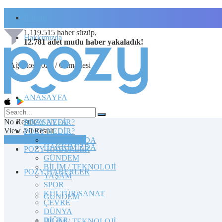
İletişim
1.119.515
haber süzüp,
Hakkımızda
12.781
adet
mutlu haber
yakaladık!
8 Ağustos 2026 / Cumartesi
ANASAYFA
No Result
POZY NEDİR?
ANASAYFA
View All Result
POZY NEDİR?
TOPLULUĞA KATILIN
HAKKIMIZDA
HAKKIMIZDA
POZY HABERLER
GÜNDEM
BİLİM / TEKNOLOJİ
POZY HABERLER
YAŞAM
SPOR
KÜLTÜR/SANAT
GÜNDEM
ÇEVRE
DÜNYA
DİĞER
BİLİM / TEKNOLOJİ