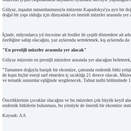
Gülyaz, inşaatın tamamlanmasıyla müzenin Kapadokya'ya ayrı bir de
doğal bir yapı olduğu için dünyadaki en önemli müzeler arasında yer 
İçinde, milyonlarca yıl öncesine ait fosiller ile çeşitli dönemlere ai
özelliğine sahip olacağını, yaz aylarında serinletmek, kış aylarında da ı
"En prestijli müzeler arasında yer alacak"
Gülyaz müzenin en prestijli müzelere arasında yer alacağını belirterek
"Tamamen doğayla barışık bir ekomüze, çatısında endemik bitki yetiş
de kışın hiçbir enerji sarf etmeden iç sıcaklığı 21 derece olacak. Müz
ve tematik sunumlar eşliğinde sergilenecek. Tabiat tarihi bölümünde 1
Önceliklerinin çocuklar olacağını ve bu müzeden çok büyük keyif alac
endemik bitkilerin bulunması, bu yönüyle de önemli bir ekomüze statü
Kaynak: AA