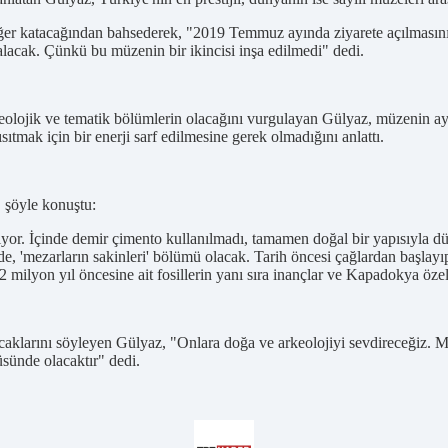
ğer katacağından bahsederek, "2019 Temmuz ayında ziyarete açılmasını
alacak. Çünkü bu müzenin bir ikincisi inşa edilmedi" dedi.
t arkeolojik ve tematik bölümlerin olacağını vurgulayan Gülyaz, müzenin 
sıtmak için bir enerji sarf edilmesine gerek olmadığını anlattı.
, şöyle konuştu:
iyor. İçinde demir çimento kullanılmadı, tamamen doğal bir yapısıyla
ede, 'mezarların sakinleri' bölümü olacak. Tarih öncesi çağlardan başlayı
2 milyon yıl öncesine ait fosillerin yanı sıra inançlar ve Kapadokya öz
aklarını söyleyen Gülyaz, "Onlara doğa ve arkeolojiyi sevdireceğiz. Mü
sünde olacaktır" dedi.