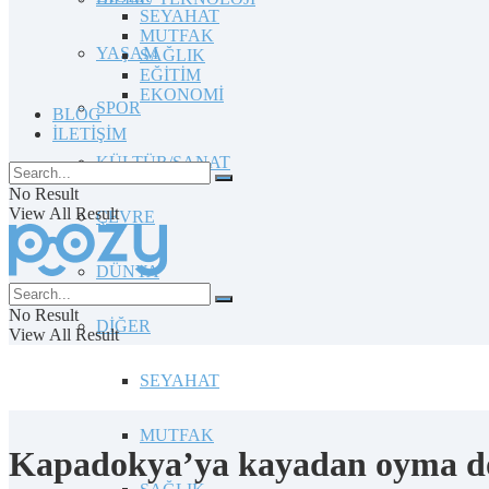
SEYAHAT
MUTFAK
YAŞAM
SAĞLIK
EĞİTİM
EKONOMİ
SPOR
BLOG
İLETİŞİM
KÜLTÜR/SANAT
No Result
View All Result
ÇEVRE
DÜNYA
No Result
DİĞER
View All Result
SEYAHAT
MUTFAK
Kapadokya’ya kayadan oyma doğa