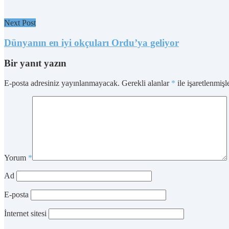
Next Post
Dünyanın en iyi okçuları Ordu’ya geliyor
Bir yanıt yazın
E-posta adresiniz yayınlanmayacak.
Gerekli alanlar
*
ile işaretlenmişl
Yorum
*
Ad
E-posta
İnternet sitesi