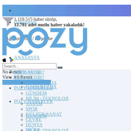
İletişim
1.119.515
haber süzüp,
Hakkımızda
12.781
adet
mutlu haber
yakaladık!
6 Ağustos 2026 / Perşembe
ANASAYFA
No Result
POZY NEDİR?
ANASAYFA
View All Result
POZY NEDİR?
TOPLULUĞA KATILIN
HAKKIMIZDA
HAKKIMIZDA
POZY HABERLER
GÜNDEM
BİLİM / TEKNOLOJİ
POZY HABERLER
YAŞAM
SPOR
KÜLTÜR/SANAT
GÜNDEM
ÇEVRE
DÜNYA
DİĞER
BİLİM / TEKNOLOJİ