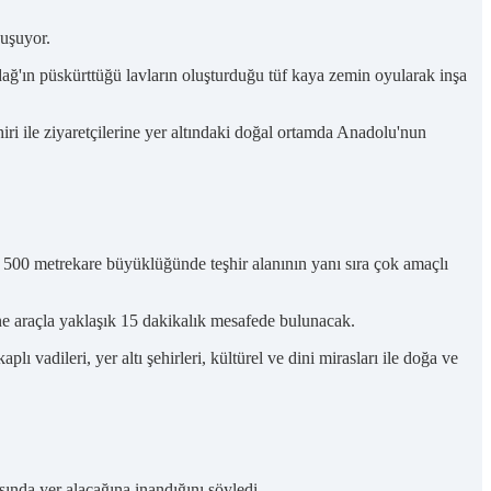
uşuyor.
ğ'ın püskürttüğü lavların oluşturduğu tüf kaya zemin oyularak inşa
iri ile ziyaretçilerine yer altındaki doğal ortamda Anadolu'nun
n 500 metrekare büyüklüğünde teşhir alanının yanı sıra çok amaçlı
ne araçla yaklaşık 15 dakikalık mesafede bulunacak.
adileri, yer altı şehirleri, kültürel ve dini mirasları ile doğa ve
sında yer alacağına inandığını söyledi.