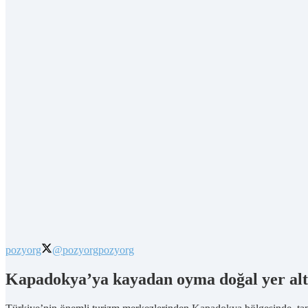
pozyorg
@pozyorg
pozyorg
Kapadokya’ya kayadan oyma doğal yer altı