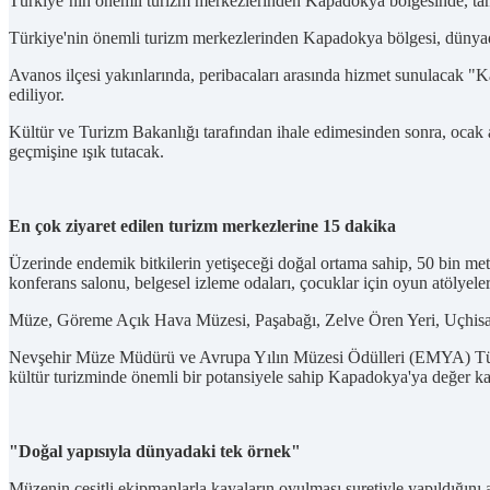
Türkiye’nin önemli turizm merkezlerinden Kapadokya bölgesinde, tama
Türkiye'nin önemli turizm merkezlerinden Kapadokya bölgesi, dünya
Avanos ilçesi yakınlarında, peribacaları arasında hizmet sunulacak 
ediliyor.
Kültür ve Turizm Bakanlığı tarafından ihale edimesinden sonra, ocak ay
geçmişine ışık tutacak.
En çok ziyaret edilen turizm merkezlerine 15 dakika
Üzerinde endemik bitkilerin yetişeceği doğal ortama sahip, 50 bin met
konferans salonu, belgesel izleme odaları, çocuklar için oyun atölyele
Müze, Göreme Açık Hava Müzesi, Paşabağı, Zelve Ören Yeri, Uçhisar Ka
Nevşehir Müze Müdürü ve Avrupa Yılın Müzesi Ödülleri (EMYA) Türkiye T
kültür turizminde önemli bir potansiyele sahip Kapadokya'ya değer kata
"Doğal yapısıyla dünyadaki tek örnek"
Müzenin çeşitli ekipmanlarla kayaların oyulması suretiyle yapıldığını a