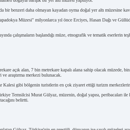
men doğayla barışık bir yer altı müzesi yapılıyor.
da bir benzeri daha olmayan kayadan oyma doğal yer altı müzesine kav
"Kapadokya Müzesi" milyonlarca yıl önce Erciyes, Hasan Dağı ve Güllüda
ında çalışmaların başlandığı müze, etnografik ve tematik eserlerin teşh
rekare açık alan, 7 bin metrekare kapalı alana sahip olacak müzede, bi
ri ve araştırma merkezi bulunacak.
lesi gibi bölgenin turistlerin en çok ziyaret ettiği turizm merkezleri
emsilcisi Murat Gülyaz, müzenin, doğal yapısı, peribacaları ile kaplı v
cağını belirtti.
nlatan Gülyaz, Türkiye'nin en prestijli, dünyanın ise sayılı müzeleri ara