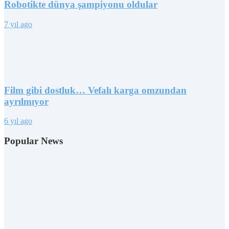
Robotikte dünya şampiyonu oldular
7 yıl ago
Film gibi dostluk… Vefalı karga omzundan
ayrılmıyor
6 yıl ago
Popular News