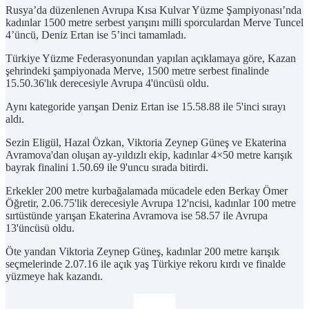
Rusya’da düzenlenen Avrupa Kısa Kulvar Yüzme Şampiyonası’nda
kadınlar 1500 metre serbest yarışını milli sporculardan Merve Tuncel
4’üncü, Deniz Ertan ise 5’inci tamamladı.
Türkiye Yüzme Federasyonundan yapılan açıklamaya göre, Kazan
şehrindeki şampiyonada Merve, 1500 metre serbest finalinde
15.50.36'lık derecesiyle Avrupa 4'üncüsü oldu.
Aynı kategoride yarışan Deniz Ertan ise 15.58.88 ile 5'inci sırayı
aldı.
Sezin Eligül, Hazal Özkan, Viktoria Zeynep Güneş ve Ekaterina
Avramova'dan oluşan ay-yıldızlı ekip, kadınlar 4×50 metre karışık
bayrak finalini 1.50.69 ile 9'uncu sırada bitirdi.
Erkekler 200 metre kurbağalamada mücadele eden Berkay Ömer
Öğretir, 2.06.75'lik derecesiyle Avrupa 12'ncisi, kadınlar 100 metre
sırtüstünde yarışan Ekaterina Avramova ise 58.57 ile Avrupa
13'üncüsü oldu.
Öte yandan Viktoria Zeynep Güneş, kadınlar 200 metre karışık
seçmelerinde 2.07.16 ile açık yaş Türkiye rekoru kırdı ve finalde
yüzmeye hak kazandı.