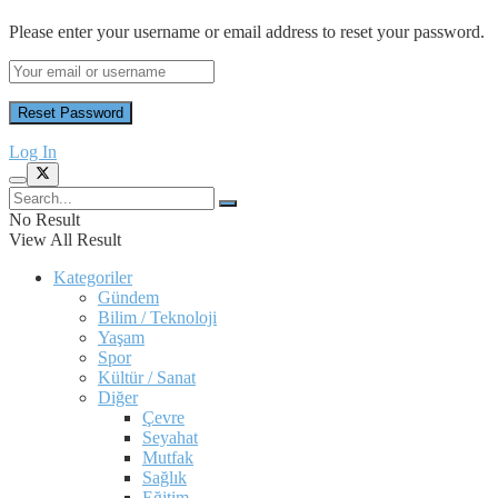
Please enter your username or email address to reset your password.
Log In
No Result
View All Result
Kategoriler
Gündem
Bilim / Teknoloji
Yaşam
Spor
Kültür / Sanat
Diğer
Çevre
Seyahat
Mutfak
Sağlık
Eğitim