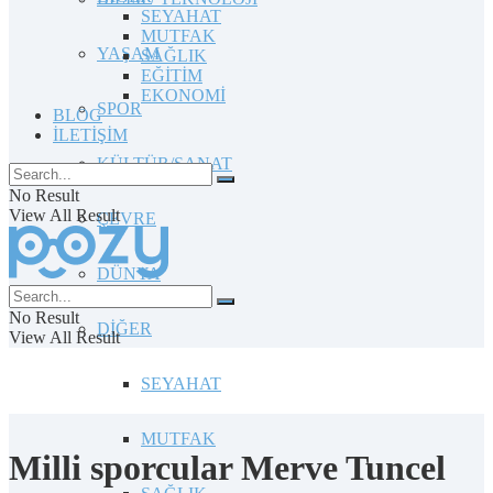
SEYAHAT
MUTFAK
YAŞAM
SAĞLIK
EĞİTİM
EKONOMİ
SPOR
BLOG
İLETİŞİM
KÜLTÜR/SANAT
No Result
View All Result
ÇEVRE
DÜNYA
No Result
DİĞER
View All Result
SEYAHAT
MUTFAK
Milli sporcular Merve Tuncel