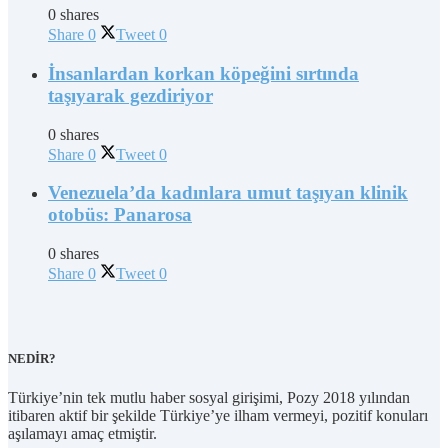
0 shares
Share
0
Tweet
0
İnsanlardan korkan köpeğini sırtında
taşıyarak gezdiriyor
0 shares
Share
0
Tweet
0
Venezuela’da kadınlara umut taşıyan klinik
otobüs: Panarosa
0 shares
Share
0
Tweet
0
NEDİR?
Türkiye’nin tek mutlu haber sosyal girişimi, Pozy 2018 yılından
itibaren aktif bir şekilde Türkiye’ye ilham vermeyi, pozitif konuları
aşılamayı amaç etmiştir.