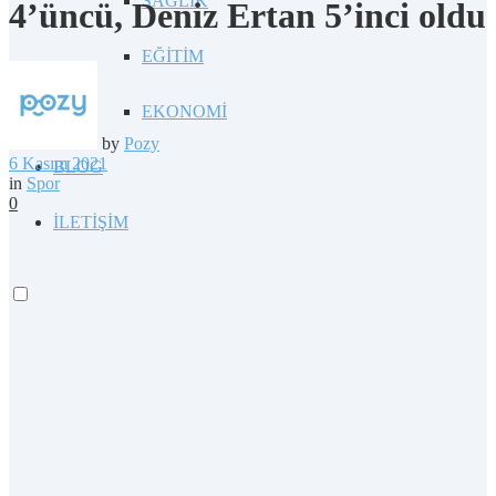
SAĞLIK
4’üncü, Deniz Ertan 5’inci oldu
EĞİTİM
EKONOMİ
by
Pozy
6 Kasım 2021
BLOG
in
Spor
0
İLETİŞİM