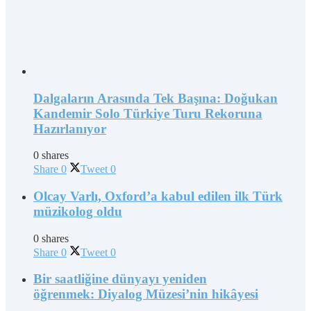
Dalgaların Arasında Tek Başına: Doğukan
Kandemir Solo Türkiye Turu Rekoruna
Hazırlanıyor
0 shares
Share
0
Tweet
0
Olcay Varlı, Oxford’a kabul edilen ilk Türk
müzikolog oldu
0 shares
Share
0
Tweet
0
Bir saatliğine dünyayı yeniden
öğrenmek: Diyalog Müzesi’nin hikâyesi