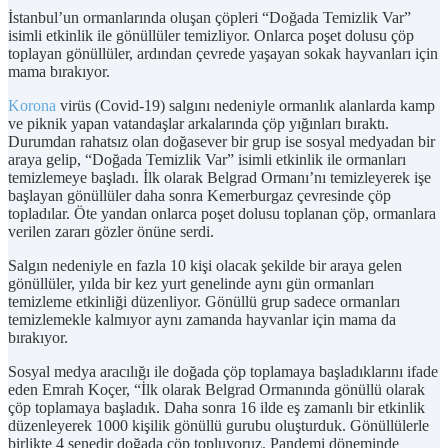
İstanbul’un ormanlarında oluşan çöpleri “Doğada Temizlik Var”
isimli etkinlik ile gönüllüler temizliyor. Onlarca poşet dolusu çöp
toplayan gönüllüler, ardından çevrede yaşayan sokak hayvanları için
mama bırakıyor.
Korona
virüs (Covid-19) salgını nedeniyle ormanlık alanlarda kamp
ve piknik yapan vatandaşlar arkalarında çöp yığınları bıraktı.
Durumdan rahatsız olan doğasever bir grup ise sosyal medyadan bir
araya gelip, “Doğada Temizlik Var” isimli etkinlik ile ormanları
temizlemeye başladı. İlk olarak Belgrad Ormanı’nı temizleyerek işe
başlayan gönüllüler daha sonra Kemerburgaz çevresinde çöp
topladılar. Öte yandan onlarca poşet dolusu toplanan çöp, ormanlara
verilen zararı gözler önüne serdi.
Salgın nedeniyle en fazla 10 kişi olacak şekilde bir araya gelen
gönüllüler, yılda bir kez yurt genelinde aynı gün ormanları
temizleme etkinliği düzenliyor. Gönüllü grup sadece ormanları
temizlemekle kalmıyor aynı zamanda hayvanlar için mama da
bırakıyor.
Sosyal medya aracılığı ile doğada çöp toplamaya başladıklarını ifade
eden Emrah Koçer, “İlk olarak Belgrad Ormanında gönüllü olarak
çöp toplamaya başladık. Daha sonra 16 ilde eş zamanlı bir etkinlik
düzenleyerek 1000 kişilik gönüllü gurubu oluşturduk. Gönüllülerle
birlikte 4 senedir doğada çöp topluyoruz. Pandemi döneminde