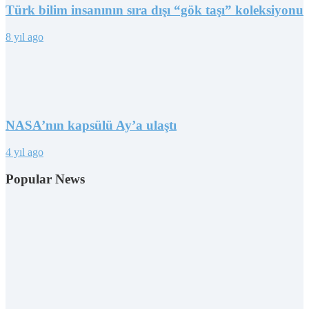
Türk bilim insanının sıra dışı “gök taşı” koleksiyonu
8 yıl ago
NASA’nın kapsülü Ay’a ulaştı
4 yıl ago
Popular News