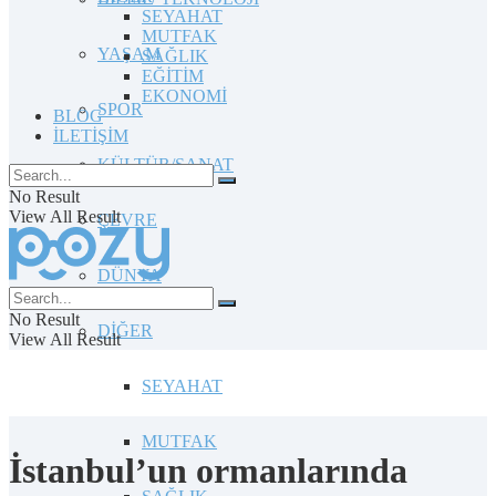
SEYAHAT
MUTFAK
YAŞAM
SAĞLIK
EĞİTİM
EKONOMİ
SPOR
BLOG
İLETİŞİM
KÜLTÜR/SANAT
No Result
View All Result
ÇEVRE
DÜNYA
No Result
DİĞER
View All Result
SEYAHAT
MUTFAK
İstanbul’un ormanlarında