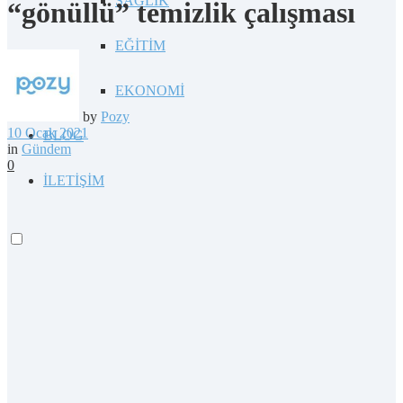
SAĞLIK
“gönüllü” temizlik çalışması
EĞİTİM
EKONOMİ
by
Pozy
10 Ocak 2021
BLOG
in
Gündem
0
İLETİŞİM