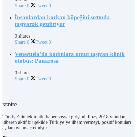
Share
0
Tweet
0
İnsanlardan korkan köpeğini sırtında
taşıyarak gezdiriyor
0 shares
Share
0
Tweet
0
Venezuela’da kadınlara umut taşıyan klinik
otobüs: Panarosa
0 shares
Share
0
Tweet
0
NEDİR?
Türkiye’nin tek mutlu haber sosyal girişimi, Pozy 2018 yılından
itibaren aktif bir şekilde Türkiye’ye ilham vermeyi, pozitif konuları
aşılamayı amaç etmiştir.