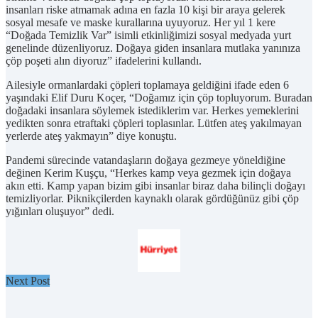
insanları riske atmamak adına en fazla 10 kişi bir araya gelerek
sosyal mesafe ve maske kurallarına uyuyoruz. Her yıl 1 kere
“Doğada Temizlik Var” isimli etkinliğimizi sosyal medyada yurt
genelinde düzenliyoruz. Doğaya giden insanlara mutlaka yanınıza
çöp poşeti alın diyoruz” ifadelerini kullandı.
Ailesiyle ormanlardaki çöpleri toplamaya geldiğini ifade eden 6
yaşındaki Elif Duru Koçer, “Doğamız için çöp topluyorum. Buradan
doğadaki insanlara söylemek istediklerim var. Herkes yemeklerini
yedikten sonra etraftaki çöpleri toplasınlar. Lütfen ateş yakılmayan
yerlerde ateş yakmayın” diye konuştu.
Pandemi sürecinde vatandaşların doğaya gezmeye yöneldiğine
değinen Kerim Kuşçu, “Herkes kamp veya gezmek için doğaya
akın etti. Kamp yapan bizim gibi insanlar biraz daha bilinçli doğayı
temizliyorlar. Piknikçilerden kaynaklı olarak gördüğünüz gibi çöp
yığınları oluşuyor” dedi.
Next Post