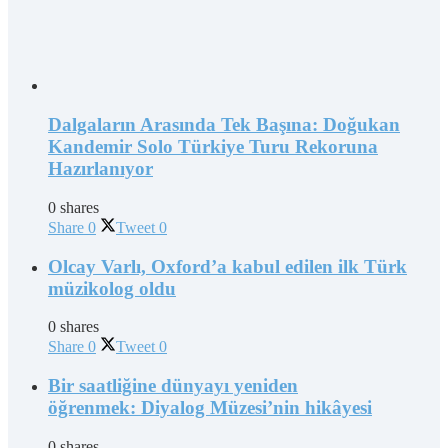
Dalgaların Arasında Tek Başına: Doğukan
Kandemir Solo Türkiye Turu Rekoruna
Hazırlanıyor
0 shares
Share
0
Tweet
0
Olcay Varlı, Oxford’a kabul edilen ilk Türk
müzikolog oldu
0 shares
Share
0
Tweet
0
Bir saatliğine dünyayı yeniden
öğrenmek: Diyalog Müzesi’nin hikâyesi
0 shares