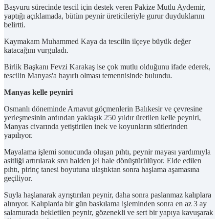
Başvuru sürecinde tescil için destek veren Pakize Mutlu Aydemir,
yaptığı açıklamada, bütün peynir üreticileriyle gurur duyduklarını
belirtti.
Kaymakam Muhammed Kaya da tescilin ilçeye büyük değer
katacağını vurguladı.
Birlik Başkanı Fevzi Karakaş ise çok mutlu olduğunu ifade ederek,
tescilin Manyas'a hayırlı olması temennisinde bulundu.
Manyas kelle peyniri
Osmanlı döneminde Arnavut göçmenlerin Balıkesir ve çevresine
yerleşmesinin ardından yaklaşık 250 yıldır üretilen kelle peyniri,
Manyas civarında yetiştirilen inek ve koyunların sütlerinden
yapılıyor.
Mayalama işlemi sonucunda oluşan pıhtı, peynir mayası yardımıyla
asitliği artırılarak sıvı halden jel hale dönüştürülüyor. Elde edilen
pıhtı, pirinç tanesi boyutuna ulaştıktan sonra haşlama aşamasına
geçiliyor.
Suyla haşlanarak ayrıştırılan peynir, daha sonra paslanmaz kalıplara
alınıyor. Kalıplarda bir gün baskılama işleminden sonra en az 3 ay
salamurada bekletilen peynir, gözenekli ve sert bir yapıya kavuşarak