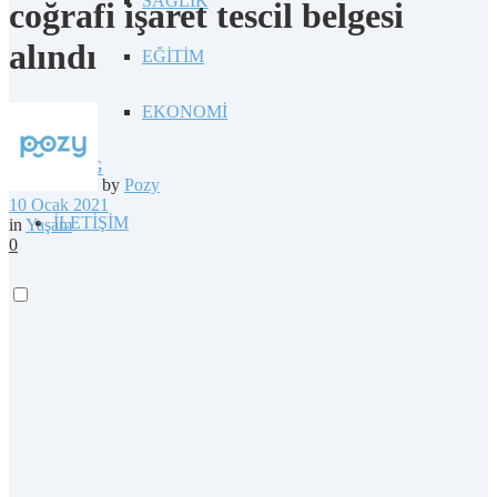
SAĞLIK
coğrafi işaret tescil belgesi
alındı
EĞİTİM
EKONOMİ
BLOG
by
Pozy
10 Ocak 2021
İLETİŞİM
in
Yaşam
0