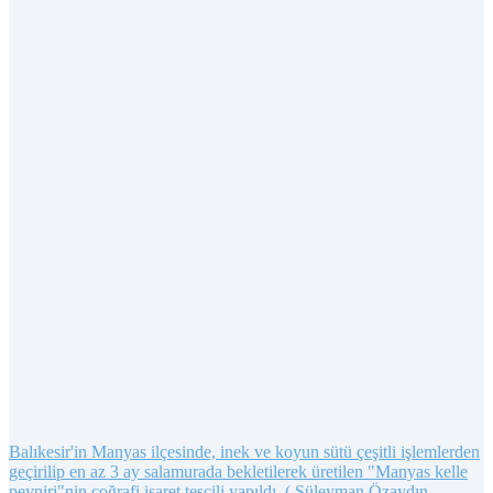
Balıkesir'in Manyas ilçesinde, inek ve koyun sütü çeşitli işlemlerden
geçirilip en az 3 ay salamurada bekletilerek üretilen "Manyas kelle
peyniri"nin coğrafi işaret tescili yapıldı. ( Süleyman Özaydın -