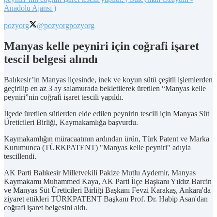
Anadolu Ajansı )
pozyorg
@pozyorg
pozyorg
Manyas kelle peyniri için coğrafi işaret
tescil belgesi alındı
Balıkesir’in Manyas ilçesinde, inek ve koyun sütü çeşitli işlemlerden
geçirilip en az 3 ay salamurada bekletilerek üretilen “Manyas kelle
peyniri”nin coğrafi işaret tescili yapıldı.
İlçede üretilen sütlerden elde edilen peynirin tescili için Manyas Süt
Üreticileri Birliği, Kaymakamlığa başvurdu.
Kaymakamlığın müracaatının ardından ürün, Türk Patent ve Marka
Kurumunca (TÜRKPATENT) "Manyas kelle peyniri" adıyla
tescillendi.
AK Parti Balıkesir Milletvekili Pakize Mutlu Aydemir, Manyas
Kaymakamı Muhammed Kaya, AK Parti İlçe Başkanı Yıldız Barcin
ve Manyas Süt Üreticileri Birliği Başkanı Fevzi Karakaş, Ankara'da
ziyaret ettikleri TÜRKPATENT Başkanı Prof. Dr. Habip Asan'dan
coğrafi işaret belgesini aldı.