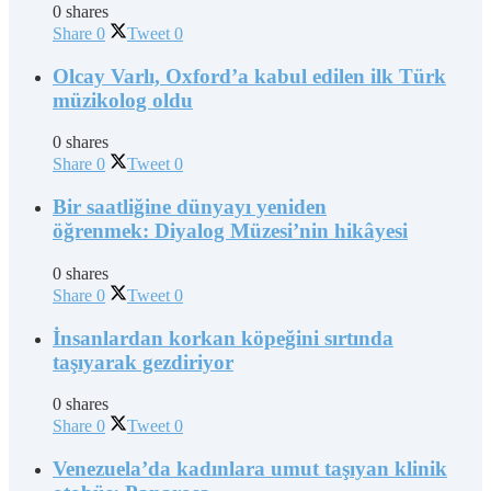
0 shares
Share
0
Tweet
0
Olcay Varlı, Oxford’a kabul edilen ilk Türk
müzikolog oldu
0 shares
Share
0
Tweet
0
Bir saatliğine dünyayı yeniden
öğrenmek: Diyalog Müzesi’nin hikâyesi
0 shares
Share
0
Tweet
0
İnsanlardan korkan köpeğini sırtında
taşıyarak gezdiriyor
0 shares
Share
0
Tweet
0
Venezuela’da kadınlara umut taşıyan klinik