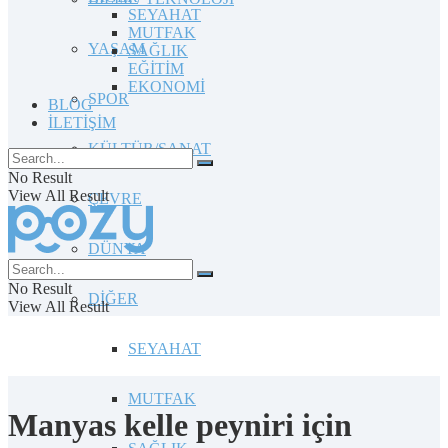
SEYAHAT
MUTFAK
YAŞAM
SAĞLIK
EĞİTİM
EKONOMİ
SPOR
BLOG
İLETİŞİM
KÜLTÜR/SANAT
No Result
View All Result
ÇEVRE
DÜNYA
No Result
DİĞER
View All Result
SEYAHAT
MUTFAK
Manyas kelle peyniri için