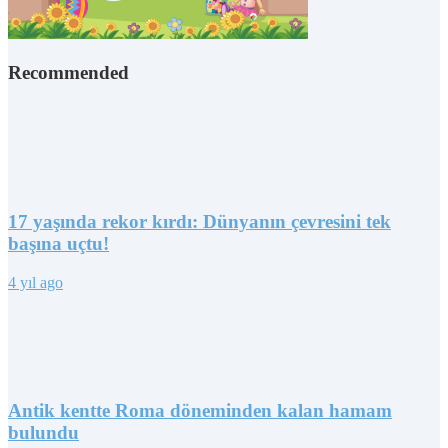
Recommended
17 yaşında rekor kırdı: Dünyanın çevresini tek
başına uçtu!
4 yıl ago
Antik kentte Roma döneminden kalan hamam
bulundu