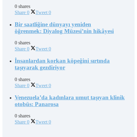
0 shares
Share
0
Tweet
0
Bir saatliğine dünyayı yeniden
öğrenmek: Diyalog Müzesi’nin hikâyesi
0 shares
Share
0
Tweet
0
İnsanlardan korkan köpeğini sırtında
taşıyarak gezdiriyor
0 shares
Share
0
Tweet
0
Venezuela’da kadınlara umut taşıyan klinik
otobüs: Panarosa
0 shares
Share
0
Tweet
0