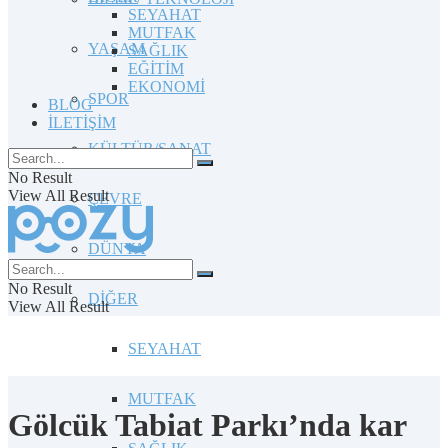
SEYAHAT
MUTFAK
YAŞAM
SAĞLIK
EĞİTİM
EKONOMİ
SPOR
BLOG
İLETİŞİM
KÜLTÜR/SANAT
No Result
View All Result
ÇEVRE
DÜNYA
No Result
DİĞER
View All Result
SEYAHAT
MUTFAK
Gölcük Tabiat Parkı’nda kar