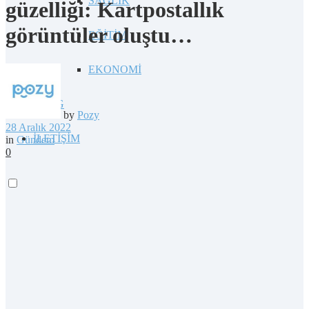
SAĞLIK
güzelliği: Kartpostallık
görüntüler oluştu…
EĞİTİM
EKONOMİ
BLOG
by
Pozy
28 Aralık 2022
İLETİŞİM
in
Gündem
0