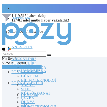
İletişim
1.119.515
haber süzüp,
Hakkımızda
12.781
adet
mutlu haber
yakaladık!
6 Ağustos 2026 / Perşembe
ANASAYFA
No Result
POZY NEDİR?
ANASAYFA
View All Result
POZY NEDİR?
TOPLULUĞA KATILIN
HAKKIMIZDA
HAKKIMIZDA
POZY HABERLER
GÜNDEM
BİLİM / TEKNOLOJİ
POZY HABERLER
YAŞAM
SPOR
KÜLTÜR/SANAT
GÜNDEM
ÇEVRE
DÜNYA
DİĞER
BİLİM / TEKNOLOJİ