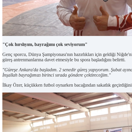
"Çok hırslıyım, bayrağımı çok seviyorum"
Genç sporcu, Dünya Şampiyonası'nın hazırlıkları için geldiği Niğde'
güreş antrenmanlarına davet etmesiyle bu spora başladığını belirtti.
"Güreşe Ankara'da başladım. 2 senedir güreş yapıyorum. Şubat ayın
İnşallah bayrağımızı birinci sırada göndere çektireceğim."
İlkay Özer, küçükken futbol oynarken bacağından sakatlık geçirdiğini 