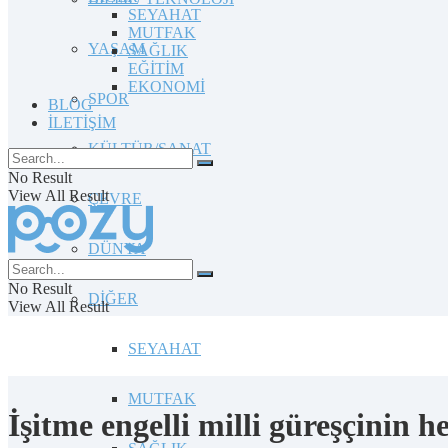
SEYAHAT
MUTFAK
YAŞAM
SAĞLIK
EĞİTİM
EKONOMİ
SPOR
BLOG
İLETİŞİM
KÜLTÜR/SANAT
No Result
View All Result
ÇEVRE
DÜNYA
No Result
DİĞER
View All Result
SEYAHAT
MUTFAK
İşitme engelli milli güreşçinin