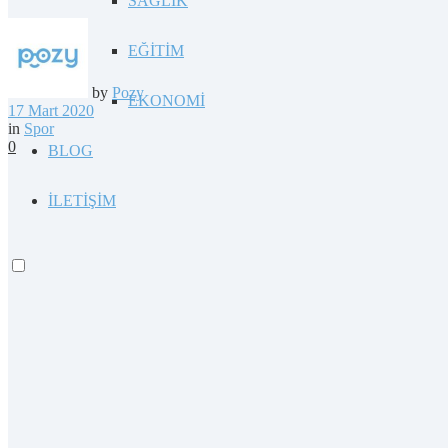
SAĞLIK
EĞİTİM
by
Pozy
EKONOMİ
17 Mart 2020
in
Spor
0
BLOG
İLETİŞİM