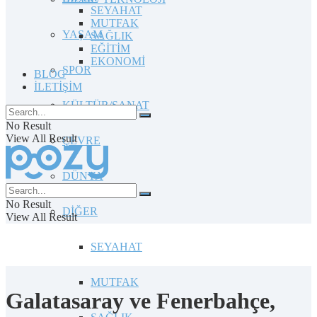
SEYAHAT
MUTFAK
YAŞAM
SAĞLIK
EĞİTİM
EKONOMİ
SPOR
BLOG
İLETİŞİM
KÜLTÜR/SANAT
No Result
View All Result
ÇEVRE
DÜNYA
No Result
DİĞER
View All Result
SEYAHAT
MUTFAK
Galatasaray ve Fenerbahçe,