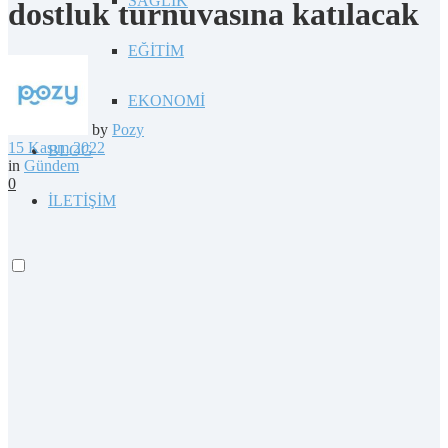
SAĞLIK
dostluk turnuvasına katılacak
EĞİTİM
EKONOMİ
by
Pozy
15 Kasım 2022
BLOG
in
Gündem
0
İLETİŞİM