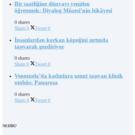
Bir saatliğine dünyayı yeniden
öğrenmek: Diyalog Müzesi’nin hikâyesi
0 shares
Share
0
Tweet
0
İnsanlardan korkan köpeğini sırtında
taşıyarak gezdiriyor
0 shares
Share
0
Tweet
0
Venezuela’da kadınlara umut taşıyan klinik
otobüs: Panarosa
0 shares
Share
0
Tweet
0
NEDİR?