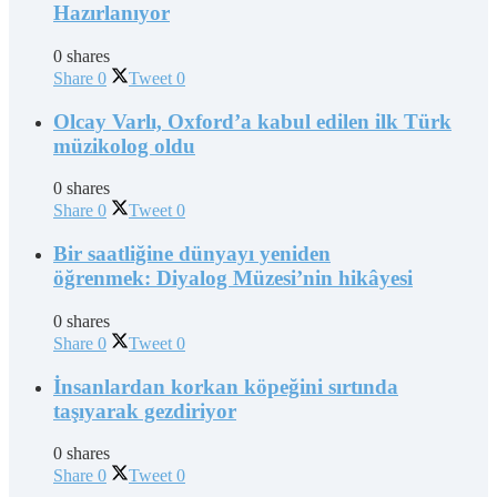
Hazırlanıyor
0 shares
Share
0
Tweet
0
Olcay Varlı, Oxford’a kabul edilen ilk Türk
müzikolog oldu
0 shares
Share
0
Tweet
0
Bir saatliğine dünyayı yeniden
öğrenmek: Diyalog Müzesi’nin hikâyesi
0 shares
Share
0
Tweet
0
İnsanlardan korkan köpeğini sırtında
taşıyarak gezdiriyor
0 shares
Share
0
Tweet
0