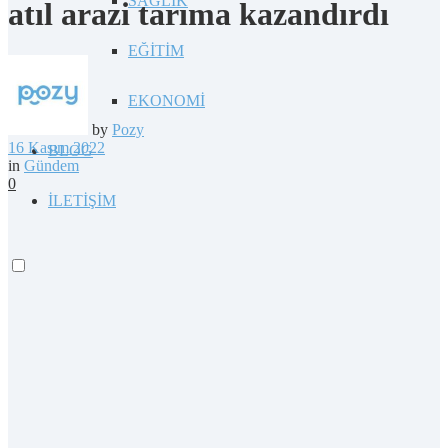
SAĞLIK
atıl arazi tarıma kazandırdı
EĞİTİM
EKONOMİ
by
Pozy
16 Kasım 2022
BLOG
in
Gündem
0
İLETİŞİM