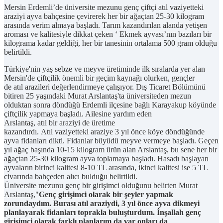
Mersin Erdemli’de üniversite mezunu genç çiftçi atıl vaziyetteki
araziyi ayva bahçesine çevirerek her bir ağaçtan 25-30 kilogram
arasında verim almaya başladı. Tarım kazandırılan alanda yetişen
aroması ve kalitesiyle dikkat çeken ‘ Ekmek ayvası’nın bazıları bir
kilograma kadar geldiği, her bir tanesinin ortalama 500 gram olduğu
belirtildi.
Türkiye'nin yaş sebze ve meyve üretiminde ilk sıralarda yer alan
Mersin'de çiftçilik önemli bir geçim kaynağı olurken, gençler
de atıl arazileri değerlendirmeye çalışıyor. Dış Ticaret Bölümünü
bitiren 25 yaşındaki Murat Arslantaş'ta üniversiteden mezun
olduktan sonra döndüğü Erdemli ilçesine bağlı Karayakup köyünde
çiftçilik yapmaya başladı. Ailesine yardım eden
Arslantaş, atıl bir araziyi de üretime
kazandırdı. Atıl vaziyetteki araziye 3 yıl önce köye döndüğünde
ayva fidanları dikti. Fidanlar büyüdü meyve vermeye başladı. Geçen
yıl ağaç başında 10-15 kilogram ürün alan Arslantaş, bu sene her bir
ağaçtan 25-30 kilogram ayva toplamaya başladı. Hasadı başlayan
ayvaların birinci kalitesi 8-10 TL arasında, ikinci kalitesi ise 5 TL
civarında bahçeden alıcı bulduğu belirtildi.
Üniversite mezunu genç bir girişimci olduğunu belirten Murat
Arslantaş,"
Genç girişimci olarak bir şeyler yapmak
zorundaydım. Burası atıl araziydi, 3 yıl önce ayva dikmeyi
planlayarak fidanları toprakla buluşturdum. İnşallah genç
girişimci olarak farklı planlarım da var onları da