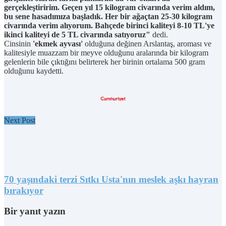
gerçekleştiririm. Geçen yıl 15 kilogram civarında verim aldım,
bu sene hasadımıza başladık. Her bir ağaçtan 25-30 kilogram
civarında verim alıyorum. Bahçede birinci kaliteyi 8-10 TL'ye
ikinci kaliteyi de 5 TL civarında satıyoruz"
dedi.
Cinsinin
'ekmek ayvası'
olduğuna değinen Arslantaş, aroması ve
kalitesiyle muazzam bir meyve olduğunu aralarında bir kilogram
gelenlerin bile çıktığını belirterek her birinin ortalama 500 gram
olduğunu kaydetti.
Next Post
70 yaşındaki terzi Sıtkı Usta'nın meslek aşkı hayran
bırakıyor
Bir yanıt yazın