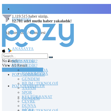
İletişim
1.119.515
haber süzüp,
Hakkımızda
12.781
adet
mutlu haber
yakaladık!
8 Ağustos 2026 / Cumartesi
ANASAYFA
No Result
POZY NEDİR?
ANASAYFA
View All Result
POZY NEDİR?
TOPLULUĞA KATILIN
HAKKIMIZDA
HAKKIMIZDA
POZY HABERLER
GÜNDEM
BİLİM / TEKNOLOJİ
POZY HABERLER
YAŞAM
SPOR
KÜLTÜR/SANAT
GÜNDEM
ÇEVRE
DÜNYA
DİĞER
BİLİM / TEKNOLOJİ