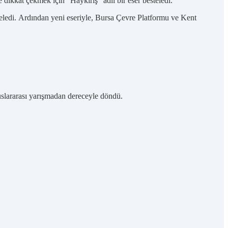
 dikkat çekmek için “Haykırış” adlı bir eser besteledi.
steledi. Ardından yeni eseriyle, Bursa Çevre Platformu ve Kent
uslararası yarışmadan dereceyle döndü.