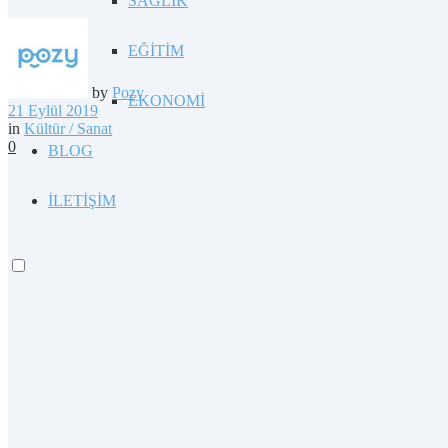
SAĞLIK
EĞİTİM
by
Pozy
EKONOMİ
21 Eylül 2019
in
Kültür / Sanat
0
BLOG
İLETİŞİM