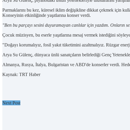
Arya Su Gülenç, piyanodaki üstün yetenekleriyle uluslararası yarışmalar
Parmaklarını bu kez, küresel iklim değişikline dikkat çekmek için kul
Konseyinin etkinliğinde yaşıtlarına konser verdi.
"Ben bu parçayı sesini duyuramayan canlılar için yazdım. Onların se
Çocuk müzisyen, bu eserle yaşıtlarına mesaj vermek istediğini söyleye
"Doğayı korumalıyız, fosil yakıt tüketimini azaltmalıyız. Rüzgar enerjis
Arya Su Gülenç, dünyaca ünlü sanatçıların belirlediği Genç Yetenekle
Almanya, Rusya, İtalya, Bulgaristan ve ABD'de konserler verdi. Hedef
Kaynak: TRT Haber
Next Post