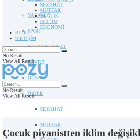
SEYAHAT
MUTFAK
YAŞAM
SAĞLIK
EĞİTİM
EKONOMİ
SPOR
BLOG
İLETİŞİM
KÜLTÜR/SANAT
No Result
View All Result
ÇEVRE
DÜNYA
No Result
DİĞER
View All Result
SEYAHAT
MUTFAK
Çocuk piyanistten iklim değişikl