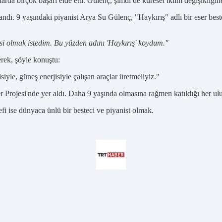
da birçok başarı elde etti. Gülenç, şimdi de küresel iklim değişikliğine
landı. 9 yaşındaki piyanist Arya Su Gülenç, "Haykırış" adlı bir eser be
si olmak istedim. Bu yüzden adını 'Haykırış' koydum."
rek, şöyle konuştu:
iyle, güneş enerjisiyle çalışan araçlar üretmeliyiz."
r Projesi'nde yer aldı. Daha 9 yaşında olmasına rağmen katıldığı her ul
i ise dünyaca ünlü bir besteci ve piyanist olmak.