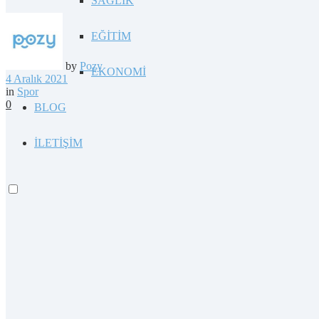
SAĞLIK
EĞİTİM
by
Pozy
EKONOMİ
4 Aralık 2021
in
Spor
0
BLOG
İLETİŞİM