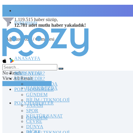
İletişim
1.119.515
haber süzüp,
Hakkımızda
12.781
adet
mutlu haber
yakaladık!
8 Ağustos 2026 / Cumartesi
ANASAYFA
No Result
POZY NEDİR?
ANASAYFA
View All Result
POZY NEDİR?
TOPLULUĞA KATILIN
HAKKIMIZDA
HAKKIMIZDA
POZY HABERLER
GÜNDEM
BİLİM / TEKNOLOJİ
POZY HABERLER
YAŞAM
SPOR
KÜLTÜR/SANAT
GÜNDEM
ÇEVRE
DÜNYA
DİĞER
BİLİM / TEKNOLOJİ