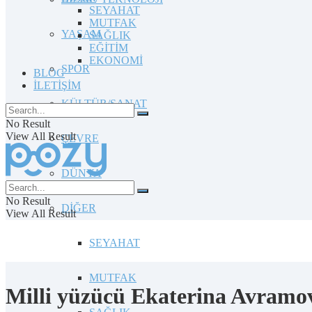
SEYAHAT
MUTFAK
YAŞAM
SAĞLIK
EĞİTİM
EKONOMİ
SPOR
BLOG
İLETİŞİM
KÜLTÜR/SANAT
No Result
View All Result
ÇEVRE
DÜNYA
No Result
DİĞER
View All Result
SEYAHAT
MUTFAK
Milli yüzücü Ekaterina Avramov