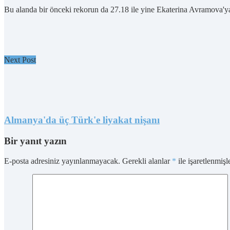
Bu alanda bir önceki rekorun da 27.18 ile yine Ekaterina Avramova'ya
Next Post
Almanya'da üç Türk'e liyakat nişanı
Bir yanıt yazın
E-posta adresiniz yayınlanmayacak.
Gerekli alanlar
*
ile işaretlenmişl