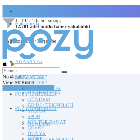
İletişim
1.119.515
haber süzüp,
Hakkımızda
12.781
adet
mutlu haber
yakaladık!
6 Ağustos 2026 / Perşembe
ANASAYFA
No Result
POZY NEDİR?
ANASAYFA
View All Result
POZY NEDİR?
TOPLULUĞA KATILIN
HAKKIMIZDA
HAKKIMIZDA
POZY HABERLER
GÜNDEM
BİLİM / TEKNOLOJİ
POZY HABERLER
YAŞAM
SPOR
KÜLTÜR/SANAT
GÜNDEM
ÇEVRE
DÜNYA
DİĞER
BİLİM / TEKNOLOJİ