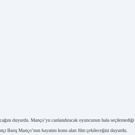
cağını duyurdu. Manço’yu canlandıracak oyuncunun hala seçilemediği y
tçı Barış Manço’nun hayatını konu alan film çekileceğini duyurdu.