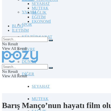
SEYAHAT
MUTFAK
YAŞAM
SAĞLIK
EĞİTİM
EKONOMİ
SPOR
BLOG
İLETİŞİM
KÜLTÜR/SANAT
No Result
View All Result
ÇEVRE
DÜNYA
No Result
DİĞER
View All Result
SEYAHAT
MUTFAK
Barış Manço’nun hayatı film ol