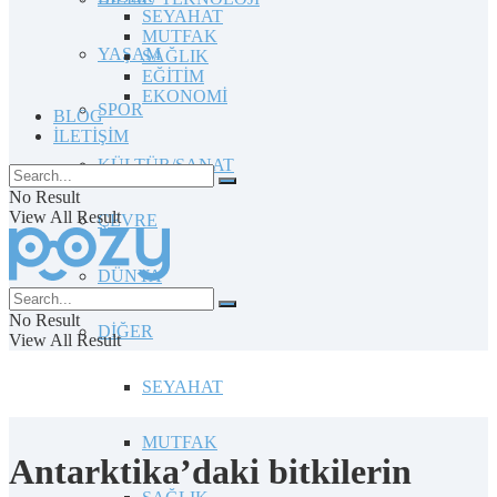
SEYAHAT
MUTFAK
YAŞAM
SAĞLIK
EĞİTİM
EKONOMİ
SPOR
BLOG
İLETİŞİM
KÜLTÜR/SANAT
No Result
View All Result
ÇEVRE
DÜNYA
No Result
DİĞER
View All Result
SEYAHAT
MUTFAK
Antarktika’daki bitkilerin