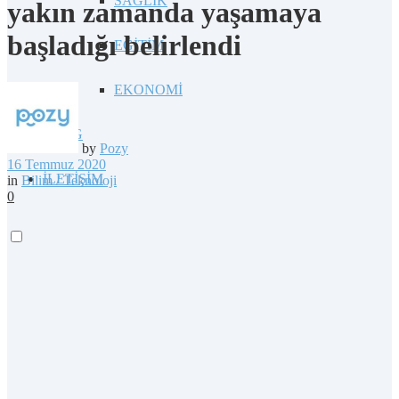
SAĞLIK
yakın zamanda yaşamaya
başladığı belirlendi
EĞİTİM
EKONOMİ
BLOG
by
Pozy
16 Temmuz 2020
İLETİŞİM
in
Bilim / Teknoloji
0