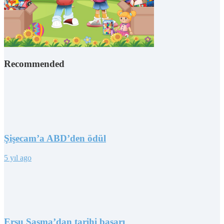
Recommended
Şişecam’a ABD’den ödül
5 yıl ago
Ersu Şaşma’dan tarihi başarı