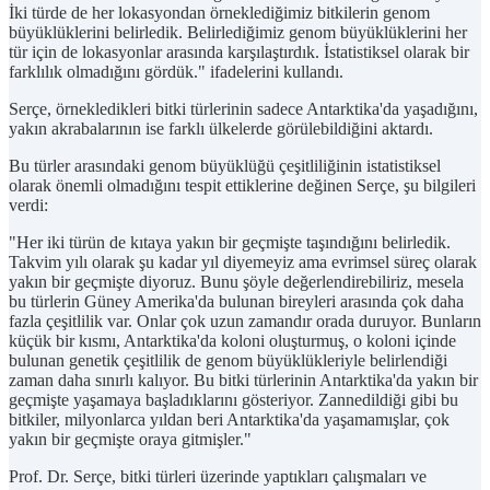
İki türde de her lokasyondan örneklediğimiz bitkilerin genom
büyüklüklerini belirledik. Belirlediğimiz genom büyüklüklerini her
tür için de lokasyonlar arasında karşılaştırdık. İstatistiksel olarak bir
farklılık olmadığını gördük." ifadelerini kullandı.
Serçe, örnekledikleri bitki türlerinin sadece Antarktika'da yaşadığını,
yakın akrabalarının ise farklı ülkelerde görülebildiğini aktardı.
Bu türler arasındaki genom büyüklüğü çeşitliliğinin istatistiksel
olarak önemli olmadığını tespit ettiklerine değinen Serçe, şu bilgileri
verdi:
"Her iki türün de kıtaya yakın bir geçmişte taşındığını belirledik.
Takvim yılı olarak şu kadar yıl diyemeyiz ama evrimsel süreç olarak
yakın bir geçmişte diyoruz. Bunu şöyle değerlendirebiliriz, mesela
bu türlerin Güney Amerika'da bulunan bireyleri arasında çok daha
fazla çeşitlilik var. Onlar çok uzun zamandır orada duruyor. Bunların
küçük bir kısmı, Antarktika'da koloni oluşturmuş, o koloni içinde
bulunan genetik çeşitlilik de genom büyüklükleriyle belirlendiği
zaman daha sınırlı kalıyor. Bu bitki türlerinin Antarktika'da yakın bir
geçmişte yaşamaya başladıklarını gösteriyor. Zannedildiği gibi bu
bitkiler, milyonlarca yıldan beri Antarktika'da yaşamamışlar, çok
yakın bir geçmişte oraya gitmişler."
Prof. Dr. Serçe, bitki türleri üzerinde yaptıkları çalışmaları ve