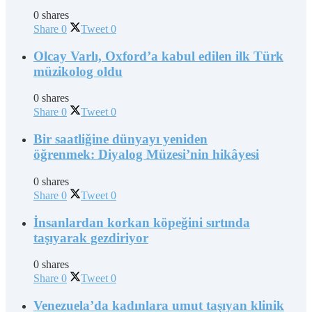
0 shares
Share
0
Tweet
0
Olcay Varlı, Oxford’a kabul edilen ilk Türk
müzikolog oldu
0 shares
Share
0
Tweet
0
Bir saatliğine dünyayı yeniden
öğrenmek: Diyalog Müzesi’nin hikâyesi
0 shares
Share
0
Tweet
0
İnsanlardan korkan köpeğini sırtında
taşıyarak gezdiriyor
0 shares
Share
0
Tweet
0
Venezuela’da kadınlara umut taşıyan klinik