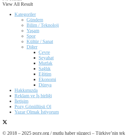
View All Result
Kategoriler
Gündem
Bilim / Teknoloji
Yaşam
Spor
Kültür / Sanat
Diğer
Çevre
Seyahat
Mutfak
Sağlık
Eğitim
Ekonomi
Dünya
Hakkımızda
Reklam ve İş birliği
İletişim
Pozy Gönüllüsü Ol
Yazar Olmak İstiyorum
© 2018 – 2025 pozy.org / mutlu haber süzgeci – Türkiye’nin tek