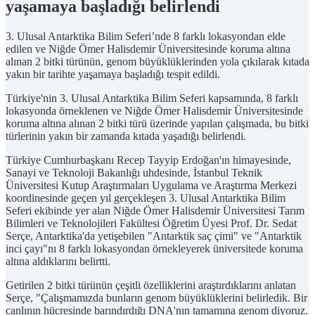
yaşamaya başladığı belirlendi
3. Ulusal Antarktika Bilim Seferi’nde 8 farklı lokasyondan elde
edilen ve Niğde Ömer Halisdemir Üniversitesinde koruma altına
alınan 2 bitki türünün, genom büyüklüklerinden yola çıkılarak kıtada
yakın bir tarihte yaşamaya başladığı tespit edildi.
Türkiye'nin 3. Ulusal Antarktika Bilim Seferi kapsamında, 8 farklı
lokasyonda örneklenen ve Niğde Ömer Halisdemir Üniversitesinde
koruma altına alınan 2 bitki türü üzerinde yapılan çalışmada, bu bitki
türlerinin yakın bir zamanda kıtada yaşadığı belirlendi.
Türkiye Cumhurbaşkanı Recep Tayyip Erdoğan'ın himayesinde,
Sanayi ve Teknoloji Bakanlığı uhdesinde, İstanbul Teknik
Üniversitesi Kutup Araştırmaları Uygulama ve Araştırma Merkezi
koordinesinde geçen yıl gerçekleşen 3. Ulusal Antarktika Bilim
Seferi ekibinde yer alan Niğde Ömer Halisdemir Üniversitesi Tarım
Bilimleri ve Teknolojileri Fakültesi Öğretim Üyesi Prof. Dr. Sedat
Serçe, Antarktika'da yetişebilen "Antarktik saç çimi" ve "Antarktik
inci çayı"nı 8 farklı lokasyondan örnekleyerek üniversitede koruma
altına aldıklarını belirtti.
Getirilen 2 bitki türünün çeşitli özelliklerini araştırdıklarını anlatan
Serçe, "Çalışmamızda bunların genom büyüklüklerini belirledik. Bir
canlının hücresinde barındırdığı DNA'nın tamamına genom diyoruz.