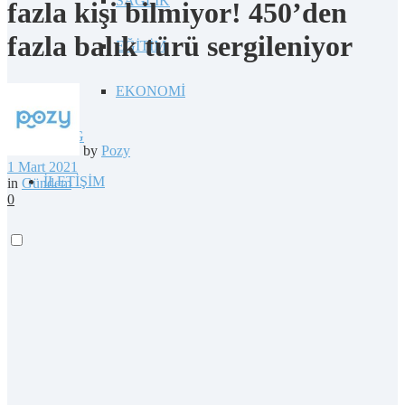
SAĞLIK
fazla kişi bilmiyor! 450’den
fazla balık türü sergileniyor
EĞİTİM
EKONOMİ
BLOG
by
Pozy
1 Mart 2021
İLETİŞİM
in
Gündem
0