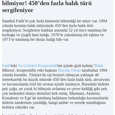
bilmiyor! 450’den fazla balık türü
sergileniyor
İstanbul Fatih’te çok fazla kimsenin bilmediği bir müze var. 1994
yılında kurulan balık müzesinde 450’den fazla balık türü
sergileniyor. Sergilenen balıklar arasında 52 yıl önce tutulmuş bir
kurbağa ve çizgili hani balığı, 1970’te yakalanmış bir eşkina ve
1973’te tutulmuş bir öksüz balığı bile var.
Fatih
'teki
Su Ürünleri Kooperatifi
'nin içinde gizli kalmış '
Balık
Müzesi', kooperatifin eski başkanı
Haydar Deniz
tarafından 1994
yılında kuruldu. Türkiye'de eşi benzeri olmayan yaklaşık 40
metrekarelik bu küçük müzede 450`den fazla balık türü, akvaryum
ve kavanozlarda özel bir sıvının içinde tutuluyor. Buradaki türlerin
pek çoğu, ne yazık ki bilinçsiz avlanma ve çevre kirliliği gibi pek
çok nedenden dolayı denizleri terk etmiş. Marmara, Akdeniz,
Karadeniz ve Ege`de tutulmuş balıkların bulunduğu kavanozlarda
türlerin isimlerinin yazıldığı, hangi tarihte ve nerede tutulduğunu
belirten etiketler var.