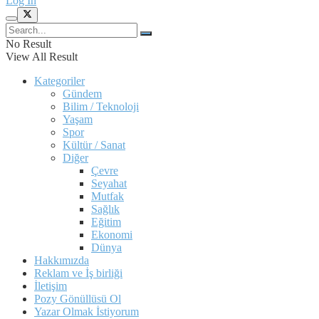
Log In
No Result
View All Result
Kategoriler
Gündem
Bilim / Teknoloji
Yaşam
Spor
Kültür / Sanat
Diğer
Çevre
Seyahat
Mutfak
Sağlık
Eğitim
Ekonomi
Dünya
Hakkımızda
Reklam ve İş birliği
İletişim
Pozy Gönüllüsü Ol
Yazar Olmak İstiyorum