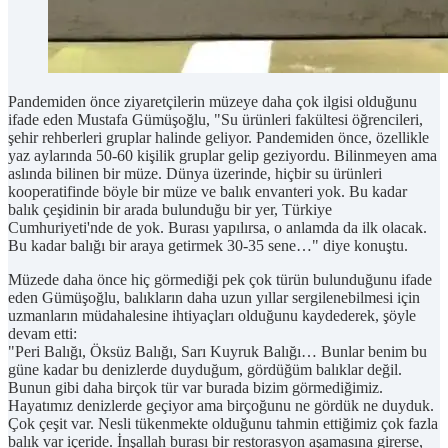
Pandemiden önce ziyaretçilerin müzeye daha çok ilgisi olduğunu
ifade eden Mustafa Gümüşoğlu, "Su ürünleri fakültesi öğrencileri,
şehir rehberleri gruplar halinde geliyor. Pandemiden önce, özellikle
yaz aylarında 50-60 kişilik gruplar gelip geziyordu. Bilinmeyen ama
aslında bilinen bir müze. Dünya üzerinde, hiçbir su ürünleri
kooperatifinde böyle bir müze ve balık envanteri yok. Bu kadar
balık çeşidinin bir arada bulunduğu bir yer, Türkiye
Cumhuriyeti'nde de yok. Burası yapılırsa, o anlamda da ilk olacak.
Bu kadar balığı bir araya getirmek 30-35 sene…" diye konuştu.
Müzede daha önce hiç görmediği pek çok türün bulunduğunu ifade
eden Gümüşoğlu, balıkların daha uzun yıllar sergilenebilmesi için
uzmanların müdahalesine ihtiyaçları olduğunu kaydederek, şöyle
devam etti:
"Peri Balığı, Öksüz Balığı, Sarı Kuyruk Balığı… Bunlar benim bu
güne kadar bu denizlerde duyduğum, gördüğüm balıklar değil.
Bunun gibi daha birçok tür var burada bizim görmediğimiz.
Hayatımız denizlerde geçiyor ama birçoğunu ne gördük ne duyduk.
Çok çeşit var. Nesli tükenmekte olduğunu tahmin ettiğimiz çok fazla
balık var içeride. İnşallah burası bir restorasyon aşamasına girerse,