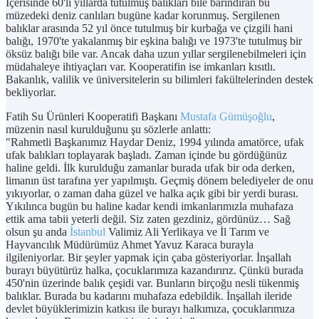
İçerisinde 60'lı yıllarda tutulmuş balıkları bile barındıran bu
müzedeki deniz canlıları bugüne kadar korunmuş. Sergilenen
balıklar arasında 52 yıl önce tutulmuş bir kurbağa ve çizgili hani
balığı, 1970'te yakalanmış bir eşkina balığı ve 1973'te tutulmuş bir
öksüz balığı bile var. Ancak daha uzun yıllar sergilenebilmeleri için
müdahaleye ihtiyaçları var. Kooperatifin ise imkanları kısıtlı.
Bakanlık, valilik ve üniversitelerin su bilimleri fakültelerinden destek
bekliyorlar.
Fatih Su Ürünleri Kooperatifi Başkanı
Mustafa Gümüşoğlu
,
müzenin nasıl kurulduğunu şu sözlerle anlattı:
"Rahmetli Başkanımız Haydar Deniz, 1994 yılında amatörce, ufak
ufak balıkları toplayarak başladı. Zaman içinde bu gördüğünüz
haline geldi. İlk kurulduğu zamanlar burada ufak bir oda derken,
limanın üst tarafına yer yapılmıştı. Geçmiş dönem belediyeler de onu
yıkıyorlar, o zaman daha güzel ve halka açık gibi bir yerdi burası.
Yıkılınca bugün bu haline kadar kendi imkanlarımızla muhafaza
ettik ama tabii yeterli değil. Siz zaten gezdiniz, gördünüz… Sağ
olsun şu anda
İstanbul
Valimiz Ali Yerlikaya ve İl Tarım ve
Hayvancılık Müdürümüz Ahmet Yavuz Karaca burayla
ilgileniyorlar. Bir şeyler yapmak için çaba gösteriyorlar. İnşallah
burayı büyütürüz halka, çocuklarımıza kazandırırız. Çünkü burada
450'nin üzerinde balık çeşidi var. Bunların birçoğu nesli tükenmiş
balıklar. Burada bu kadarını muhafaza edebildik. İnşallah ileride
devlet büyüklerimizin katkısı ile burayı halkımıza, çocuklarımıza