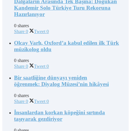
Dalgaların Arasında Tek Başına: Doğukan
Kandemir Solo Türkiye Turu Rekoruna
Hazırlanıyor
0 shares
Share
0
Tweet
0
Olcay Varlı, Oxford’a kabul edilen ilk Türk
müzikolog oldu
0 shares
Share
0
Tweet
0
Bir saatliğine dünyayı yeniden
öğrenmek: Diyalog Müzesi’nin hikâyesi
0 shares
Share
0
Tweet
0
İnsanlardan korkan köpeğini sırtında
taşıyarak gezdiriyor
0 shares