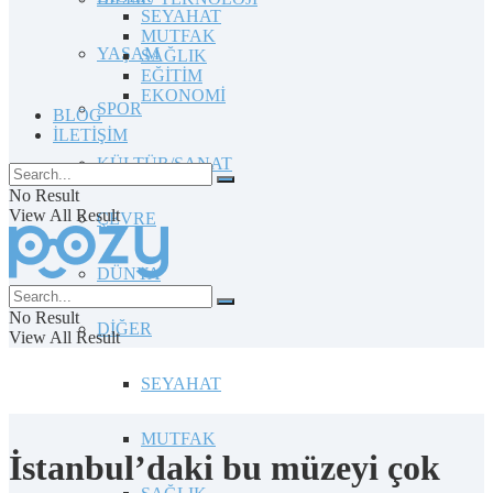
SEYAHAT
MUTFAK
YAŞAM
SAĞLIK
EĞİTİM
EKONOMİ
SPOR
BLOG
İLETİŞİM
KÜLTÜR/SANAT
No Result
View All Result
ÇEVRE
DÜNYA
No Result
DİĞER
View All Result
SEYAHAT
MUTFAK
İstanbul’daki bu müzeyi çok