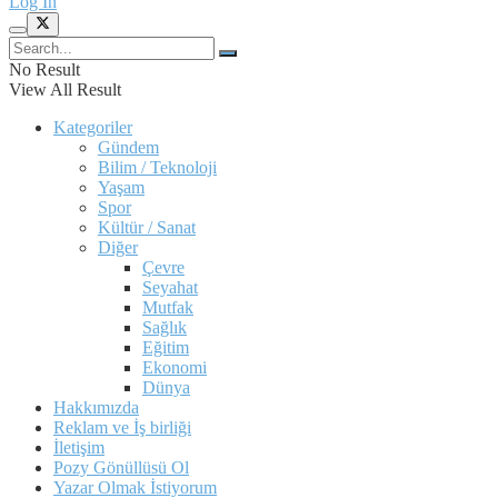
Log In
No Result
View All Result
Kategoriler
Gündem
Bilim / Teknoloji
Yaşam
Spor
Kültür / Sanat
Diğer
Çevre
Seyahat
Mutfak
Sağlık
Eğitim
Ekonomi
Dünya
Hakkımızda
Reklam ve İş birliği
İletişim
Pozy Gönüllüsü Ol
Yazar Olmak İstiyorum