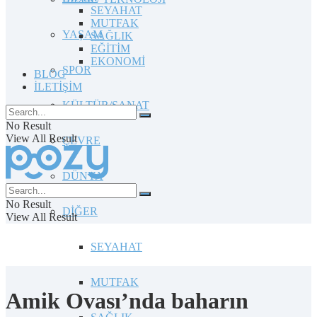
SEYAHAT
MUTFAK
YAŞAM
SAĞLIK
EĞİTİM
EKONOMİ
SPOR
BLOG
İLETİŞİM
KÜLTÜR/SANAT
No Result
View All Result
ÇEVRE
DÜNYA
No Result
DİĞER
View All Result
SEYAHAT
MUTFAK
Amik Ovası’nda baharın