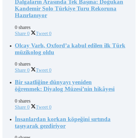
Dalgaların Arasında Tek Başına: Doğukan
Kandemir Solo Türkiye Turu Rekoruna
Hazırlanıyor
0 shares
Share
0
Tweet
0
Olcay Varlı, Oxford’a kabul edilen ilk Türk
müzikolog oldu
0 shares
Share
0
Tweet
0
Bir saatliğine dünyayı yeniden
öğrenmek: Diyalog Müzesi’nin hikâyesi
0 shares
Share
0
Tweet
0
İnsanlardan korkan köpeğini sırtında
taşıyarak gezdiriyor
0 shares