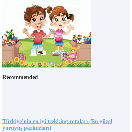
Recommended
Türkiye’nin en iyi trekking rotaları (En güzel
yürüyüş parkurları)