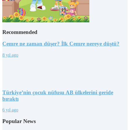
Recommended
Cemre ne zaman düşer? İlk Cemre nereye düştü?
8 yıl ago
Türkiye’nin çocuk nüfusu AB ülkelerini geride
bıraktı
6 yıl ago
Popular News