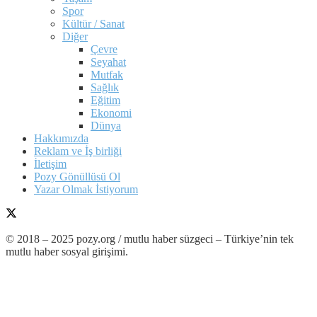
Spor
Kültür / Sanat
Diğer
Çevre
Seyahat
Mutfak
Sağlık
Eğitim
Ekonomi
Dünya
Hakkımızda
Reklam ve İş birliği
İletişim
Pozy Gönüllüsü Ol
Yazar Olmak İstiyorum
© 2018 – 2025 pozy.org / mutlu haber süzgeci – Türkiye’nin tek
mutlu haber sosyal girişimi.