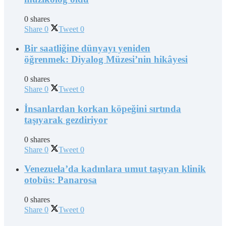
0 shares
Share
0
Tweet
0
Bir saatliğine dünyayı yeniden
öğrenmek: Diyalog Müzesi’nin hikâyesi
0 shares
Share
0
Tweet
0
İnsanlardan korkan köpeğini sırtında
taşıyarak gezdiriyor
0 shares
Share
0
Tweet
0
Venezuela’da kadınlara umut taşıyan klinik
otobüs: Panarosa
0 shares
Share
0
Tweet
0