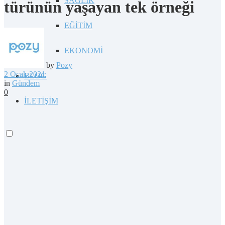
SAĞLIK
türünün yaşayan tek örneği
EĞİTİM
EKONOMİ
by
Pozy
2 Ocak 2021
BLOG
in
Gündem
0
İLETİŞİM