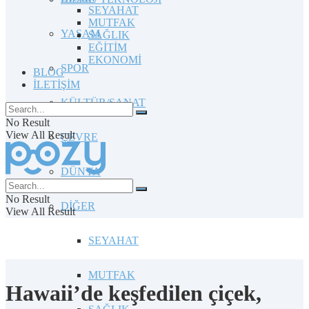
SEYAHAT
MUTFAK
YAŞAM
SAĞLIK
EĞİTİM
EKONOMİ
SPOR
BLOG
İLETİŞİM
KÜLTÜR/SANAT
No Result
View All Result
ÇEVRE
DÜNYA
No Result
DİĞER
View All Result
SEYAHAT
MUTFAK
Hawaii’de keşfedilen çiçek,