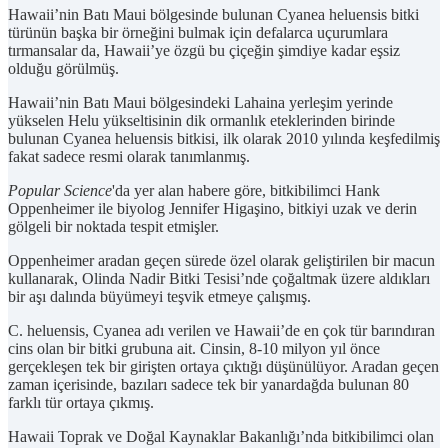
Hawaii’nin Batı Maui bölgesinde bulunan Cyanea heluensis bitki
türünün başka bir örneğini bulmak için defalarca uçurumlara
tırmansalar da, Hawaii’ye özgü bu çiçeğin şimdiye kadar eşsiz
olduğu görülmüş.
Hawaii’nin Batı Maui bölgesindeki Lahaina yerleşim yerinde
yükselen Helu yükseltisinin dik ormanlık eteklerinden birinde
bulunan Cyanea heluensis bitkisi, ilk olarak 2010 yılında keşfedilmiş
fakat sadece resmi olarak tanımlanmış.
Popular Science
'da yer alan habere göre, bitkibilimci Hank
Oppenheimer ile biyolog Jennifer Higaşino, bitkiyi uzak ve derin
gölgeli bir noktada tespit etmişler.
Oppenheimer aradan geçen sürede özel olarak geliştirilen bir macun
kullanarak, Olinda Nadir Bitki Tesisi’nde çoğaltmak üzere aldıkları
bir aşı dalında büyümeyi teşvik etmeye çalışmış.
C. heluensis, Cyanea adı verilen ve Hawaii’de en çok tür barındıran
cins olan bir bitki grubuna ait. Cinsin, 8-10 milyon yıl önce
gerçekleşen tek bir girişten ortaya çıktığı düşünülüyor. Aradan geçen
zaman içerisinde, bazıları sadece tek bir yanardağda bulunan 80
farklı tür ortaya çıkmış.
Hawaii Toprak ve Doğal Kaynaklar Bakanlığı’nda bitkibilimci olan