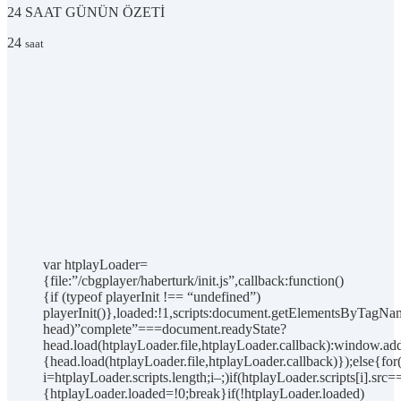
24 SAAT
GÜNÜN ÖZETİ
24
saat
var htplayLoader=
{file:”/cbgplayer/haberturk/init.js”,callback:function()
{if (typeof playerInit !== “undefined”)
playerInit()},loaded:!1,scripts:document.getElementsByTagNam
head)”complete”===document.readyState?
head.load(htplayLoader.file,htplayLoader.callback):window.add
{head.load(htplayLoader.file,htplayLoader.callback)});else{for
i=htplayLoader.scripts.length;i–;)if(htplayLoader.scripts[i].src=
{htplayLoader.loaded=!0;break}if(!htplayLoader.loaded)