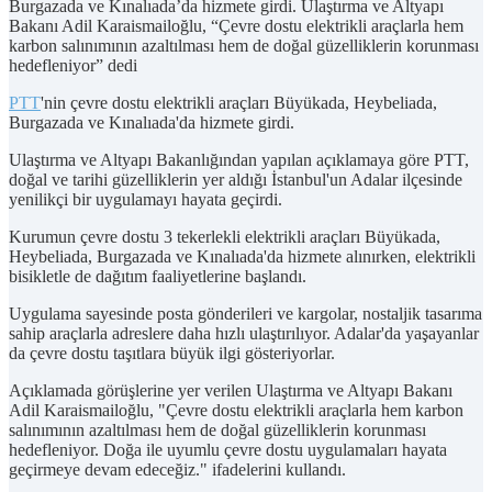
Burgazada ve Kınalıada’da hizmete girdi. Ulaştırma ve Altyapı
Bakanı Adil Karaismailoğlu, “Çevre dostu elektrikli araçlarla hem
karbon salınımının azaltılması hem de doğal güzelliklerin korunması
hedefleniyor” dedi
PTT
'nin çevre dostu elektrikli araçları Büyükada, Heybeliada,
Burgazada ve Kınalıada'da hizmete girdi.
Ulaştırma ve Altyapı Bakanlığından yapılan açıklamaya göre PTT,
doğal ve tarihi güzelliklerin yer aldığı İstanbul'un Adalar ilçesinde
yenilikçi bir uygulamayı hayata geçirdi.
Kurumun çevre dostu 3 tekerlekli elektrikli araçları Büyükada,
Heybeliada, Burgazada ve Kınalıada'da hizmete alınırken, elektrikli
bisikletle de dağıtım faaliyetlerine başlandı.
Uygulama sayesinde posta gönderileri ve kargolar, nostaljik tasarıma
sahip araçlarla adreslere daha hızlı ulaştırılıyor. Adalar'da yaşayanlar
da çevre dostu taşıtlara büyük ilgi gösteriyorlar.
Açıklamada görüşlerine yer verilen Ulaştırma ve Altyapı Bakanı
Adil Karaismailoğlu, "Çevre dostu elektrikli araçlarla hem karbon
salınımının azaltılması hem de doğal güzelliklerin korunması
hedefleniyor. Doğa ile uyumlu çevre dostu uygulamaları hayata
geçirmeye devam edeceğiz." ifadelerini kullandı.