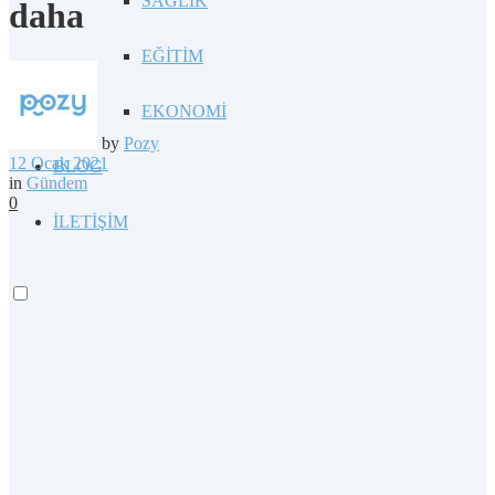
SAĞLIK
daha
EĞİTİM
EKONOMİ
by
Pozy
12 Ocak 2021
BLOG
in
Gündem
0
İLETİŞİM