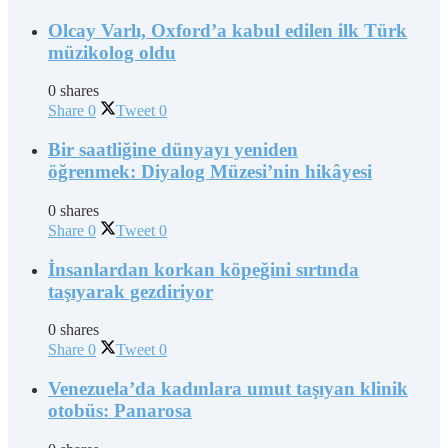
Olcay Varlı, Oxford’a kabul edilen ilk Türk
müzikolog oldu
0 shares
Share
0
Tweet
0
Bir saatliğine dünyayı yeniden
öğrenmek: Diyalog Müzesi’nin hikâyesi
0 shares
Share
0
Tweet
0
İnsanlardan korkan köpeğini sırtında
taşıyarak gezdiriyor
0 shares
Share
0
Tweet
0
Venezuela’da kadınlara umut taşıyan klinik
otobüs: Panarosa