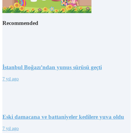
Recommended
İstanbul Boğazı’ndan yunus sürüsü geçti
7 yıl ago
Eski damacana ve battaniyeler kedilere yuva oldu
7 yıl ago