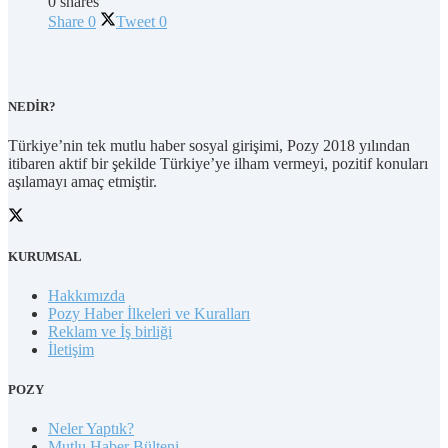
0 shares
Share
0
Tweet
0
NEDİR?
Türkiye’nin tek mutlu haber sosyal girişimi, Pozy 2018 yılından
itibaren aktif bir şekilde Türkiye’ye ilham vermeyi, pozitif konuları
aşılamayı amaç etmiştir.
KURUMSAL
Hakkımızda
Pozy Haber İlkeleri ve Kuralları
Reklam ve İş birliği
İletişim
POZY
Neler Yaptık?
Mutlu Haber Bülteni