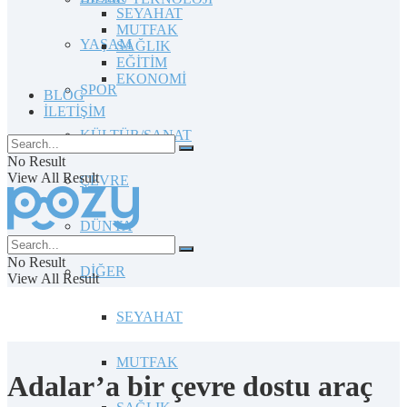
SEYAHAT
MUTFAK
YAŞAM
SAĞLIK
EĞİTİM
EKONOMİ
SPOR
BLOG
İLETİŞİM
KÜLTÜR/SANAT
No Result
View All Result
ÇEVRE
DÜNYA
No Result
DİĞER
View All Result
SEYAHAT
MUTFAK
Adalar’a bir çevre dostu araç