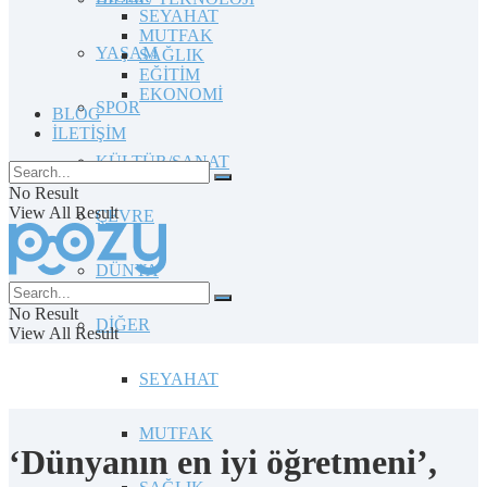
SEYAHAT
MUTFAK
YAŞAM
SAĞLIK
EĞİTİM
EKONOMİ
SPOR
BLOG
İLETİŞİM
KÜLTÜR/SANAT
No Result
View All Result
ÇEVRE
DÜNYA
No Result
DİĞER
View All Result
SEYAHAT
MUTFAK
‘Dünyanın en iyi öğretmeni’,