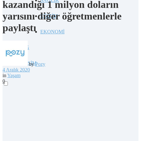
SAĞLIK
kazandığı 1 milyon doların
yarısını diğer öğretmenlerle
EĞİTİM
paylaştı
EKONOMİ
BLOG
İLETİŞİM
by
Pozy
4 Aralık 2020
in
Yaşam
0