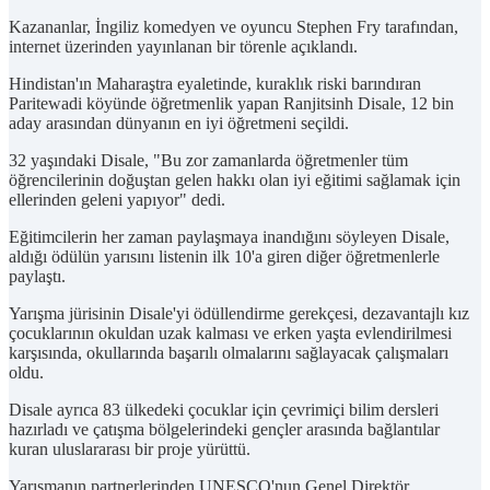
Kazananlar, İngiliz komedyen ve oyuncu Stephen Fry tarafından,
internet üzerinden yayınlanan bir törenle açıklandı.
Hindistan'ın Maharaştra eyaletinde, kuraklık riski barındıran
Paritewadi köyünde öğretmenlik yapan Ranjitsinh Disale, 12 bin
aday arasından dünyanın en iyi öğretmeni seçildi.
32 yaşındaki Disale, "Bu zor zamanlarda öğretmenler tüm
öğrencilerinin doğuştan gelen hakkı olan iyi eğitimi sağlamak için
ellerinden geleni yapıyor" dedi.
Eğitimcilerin her zaman paylaşmaya inandığını söyleyen Disale,
aldığı ödülün yarısını listenin ilk 10'a giren diğer öğretmenlerle
paylaştı.
Yarışma jürisinin Disale'yi ödüllendirme gerekçesi, dezavantajlı kız
çocuklarının okuldan uzak kalması ve erken yaşta evlendirilmesi
karşısında, okullarında başarılı olmalarını sağlayacak çalışmaları
oldu.
Disale ayrıca 83 ülkedeki çocuklar için çevrimiçi bilim dersleri
hazırladı ve çatışma bölgelerindeki gençler arasında bağlantılar
kuran uluslararası bir proje yürüttü.
Yarışmanın partnerlerinden UNESCO'nun Genel Direktör