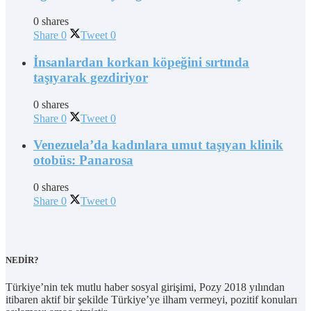
0 shares
Share
0
Tweet
0
İnsanlardan korkan köpeğini sırtında
taşıyarak gezdiriyor
0 shares
Share
0
Tweet
0
Venezuela’da kadınlara umut taşıyan klinik
otobüs: Panarosa
0 shares
Share
0
Tweet
0
NEDİR?
Türkiye’nin tek mutlu haber sosyal girişimi, Pozy 2018 yılından
itibaren aktif bir şekilde Türkiye’ye ilham vermeyi, pozitif konuları