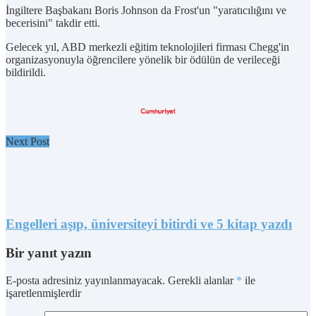
İngiltere Başbakanı Boris Johnson da Frost'un "yaratıcılığını ve
becerisini" takdir etti.
Gelecek yıl, ABD merkezli eğitim teknolojileri firması Chegg'in
organizasyonuyla öğrencilere yönelik bir ödülün de verileceği
bildirildi.
Next Post
Engelleri aşıp, üniversiteyi bitirdi ve 5 kitap yazdı
Bir yanıt yazın
E-posta adresiniz yayınlanmayacak.
Gerekli alanlar
*
ile
işaretlenmişlerdir