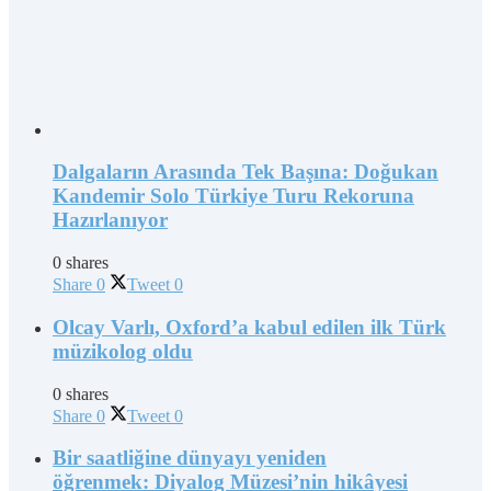
Dalgaların Arasında Tek Başına: Doğukan
Kandemir Solo Türkiye Turu Rekoruna
Hazırlanıyor
0 shares
Share
0
Tweet
0
Olcay Varlı, Oxford’a kabul edilen ilk Türk
müzikolog oldu
0 shares
Share
0
Tweet
0
Bir saatliğine dünyayı yeniden
öğrenmek: Diyalog Müzesi’nin hikâyesi