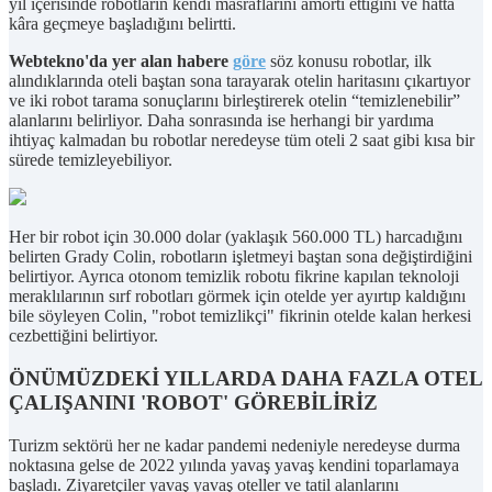
yıl içerisinde robotların kendi masraflarını amorti ettiğini ve hatta
kâra geçmeye başladığını belirtti.
Webtekno'da yer alan habere
göre
söz konusu robotlar, ilk
alındıklarında oteli baştan sona tarayarak otelin haritasını çıkartıyor
ve iki robot tarama sonuçlarını birleştirerek otelin “temizlenebilir”
alanlarını belirliyor. Daha sonrasında ise herhangi bir yardıma
ihtiyaç kalmadan bu robotlar neredeyse tüm oteli 2 saat gibi kısa bir
sürede temizleyebiliyor.
Her bir robot için 30.000 dolar (yaklaşık 560.000 TL) harcadığını
belirten Grady Colin, robotların işletmeyi baştan sona değiştirdiğini
belirtiyor. Ayrıca otonom temizlik robotu fikrine kapılan teknoloji
meraklılarının sırf robotları görmek için otelde yer ayırtıp kaldığını
bile söyleyen Colin, "robot temizlikçi" fikrinin otelde kalan herkesi
cezbettiğini belirtiyor.
ÖNÜMÜZDEKİ YILLARDA DAHA FAZLA OTEL
ÇALIŞANINI 'ROBOT' GÖREBİLİRİZ
Turizm sektörü her ne kadar pandemi nedeniyle neredeyse durma
noktasına gelse de 2022 yılında yavaş yavaş kendini toparlamaya
başladı. Ziyaretçiler yavaş yavaş oteller ve tatil alanlarını