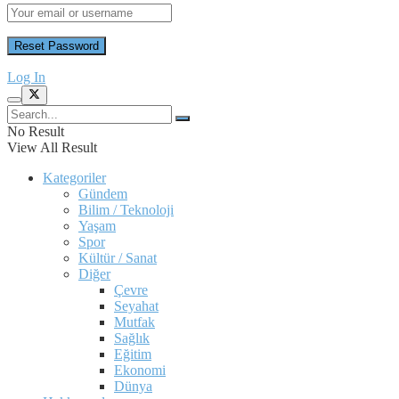
Log In
No Result
View All Result
Kategoriler
Gündem
Bilim / Teknoloji
Yaşam
Spor
Kültür / Sanat
Diğer
Çevre
Seyahat
Mutfak
Sağlık
Eğitim
Ekonomi
Dünya