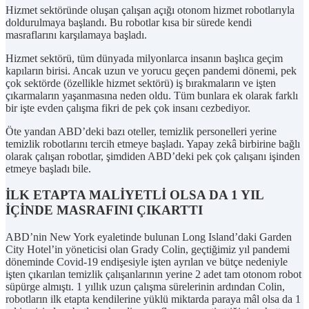
Hizmet sektöründe oluşan çalışan açığı otonom hizmet robotlarıyla
doldurulmaya başlandı. Bu robotlar kısa bir sürede kendi
masraflarını karşılamaya başladı.
Hizmet sektörü, tüm dünyada milyonlarca insanın başlıca geçim
kapıların birisi. Ancak uzun ve yorucu geçen pandemi dönemi, pek
çok sektörde (özellikle hizmet sektörü) iş bırakmaların ve işten
çıkarmaların yaşanmasına neden oldu. Tüm bunlara ek olarak farklı
bir işte evden çalışma fikri de pek çok insanı cezbediyor.
Öte yandan ABD’deki bazı oteller, temizlik personelleri yerine
temizlik robotlarını tercih etmeye başladı. Yapay zekâ birbirine bağlı
olarak çalışan robotlar, şimdiden ABD’deki pek çok çalışanı işinden
etmeye başladı bile.
İLK ETAPTA MALİYETLİ OLSA DA 1 YIL
İÇİNDE MASRAFINI ÇIKARTTI
ABD’nin New York eyaletinde bulunan Long Island’daki Garden
City Hotel’in yöneticisi olan Grady Colin, geçtiğimiz yıl pandemi
döneminde Covid-19 endişesiyle işten ayrılan ve bütçe nedeniyle
işten çıkarılan temizlik çalışanlarının yerine 2 adet tam otonom robot
süpürge almıştı. 1 yıllık uzun çalışma sürelerinin ardından Colin,
robotların ilk etapta kendilerine yüklü miktarda paraya mâl olsa da 1