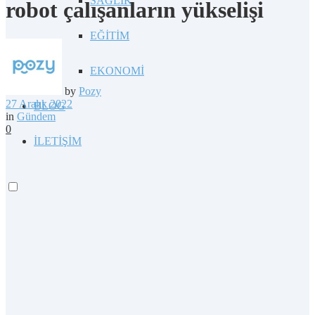
SAĞLIK
robot çalışanların yükselişi
EĞİTİM
EKONOMİ
by
Pozy
27 Aralık 2022
BLOG
in
Gündem
0
İLETİŞİM