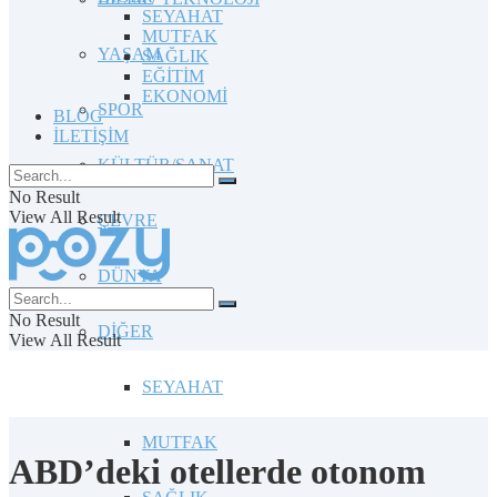
SEYAHAT
MUTFAK
YAŞAM
SAĞLIK
EĞİTİM
EKONOMİ
SPOR
BLOG
İLETİŞİM
KÜLTÜR/SANAT
No Result
View All Result
ÇEVRE
DÜNYA
No Result
DİĞER
View All Result
SEYAHAT
MUTFAK
ABD’deki otellerde otonom