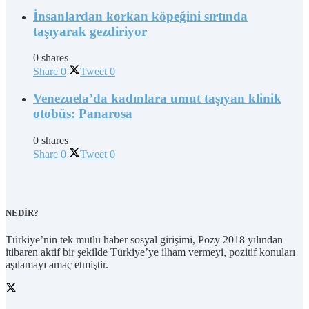
İnsanlardan korkan köpeğini sırtında
taşıyarak gezdiriyor
0 shares
Share
0
Tweet
0
Venezuela’da kadınlara umut taşıyan klinik
otobüs: Panarosa
0 shares
Share
0
Tweet
0
NEDİR?
Türkiye’nin tek mutlu haber sosyal girişimi, Pozy 2018 yılından
itibaren aktif bir şekilde Türkiye’ye ilham vermeyi, pozitif konuları
aşılamayı amaç etmiştir.