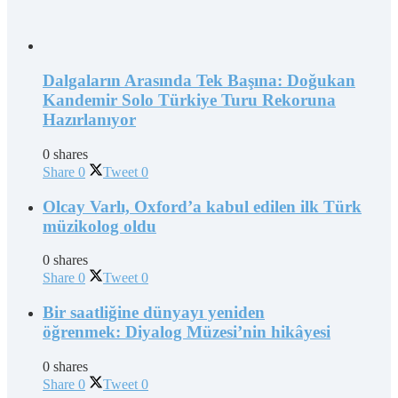
Dalgaların Arasında Tek Başına: Doğukan
Kandemir Solo Türkiye Turu Rekoruna
Hazırlanıyor
0 shares
Share
0
Tweet
0
Olcay Varlı, Oxford’a kabul edilen ilk Türk
müzikolog oldu
0 shares
Share
0
Tweet
0
Bir saatliğine dünyayı yeniden
öğrenmek: Diyalog Müzesi’nin hikâyesi
0 shares
Share
0
Tweet
0