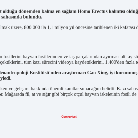
it olduğu dönemden kalma en sağlam Homo Erectus kalıntısı olduğu
ı sahasında bulundu.
k üzere, 800.000 ila 1,1 milyon yıl öncesine tarihlenen iki kafatası daha
fosillerini hayvan fosillerinden ve taş parçalarından ayırması altı ay s
ektiklerini, tüm kazı sürecini videoya kaydettiklerini, 1.400'den fazla to
aleoantropoloji Enstitüsü'nden araştırmacı Gao Xing, iyi korunmuş
yledi.
n ve gelişimi hakkında önemli kanıtlar sunacağını belirtti. Kazı sahas
yor. Mağarada fil, at ve sığır gibi birçok otçul hayvan iskeletinin fosili