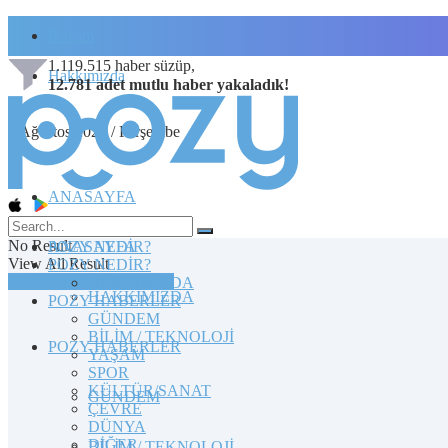
İletişim
1.119.515
haber süzüp,
Hakkımızda
12.781
adet
mutlu haber
yakaladık!
6 Ağustos 2026 / Perşembe
ANASAYFA
No Result
POZY NEDİR?
ANASAYFA
View All Result
POZY NEDİR?
TOPLULUĞA KATILIN
HAKKIMIZDA
HAKKIMIZDA
POZY HABERLER
GÜNDEM
BİLİM / TEKNOLOJİ
POZY HABERLER
YAŞAM
SPOR
KÜLTÜR/SANAT
GÜNDEM
ÇEVRE
DÜNYA
DİĞER
BİLİM / TEKNOLOJİ