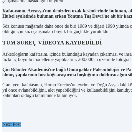
çalışmalarına başladığını duyurdu.
Kafatasının, Avrasya'nın denizden uzak kesimlerinde bulunan, a
Hubei eyaletinde bulunan erken Yontma Taş Devri'ne ait bir kaz
Söz konusu mağarada daha önce de biri 1989 ve diğeri 1990 yılında olma
olduğu için kazı çalışmaları büyük bir güçlükle yürütüldü.
TÜM SÜREÇ VİDEOYA KAYDEDİLDİ
Arkeologların kafatasını, içinde bulunduğu kayadan çıkarması ve insan 
fazla üç boyutlu modelleme yaptıklarını, 200.000'in üzerinde fotoğraf ç
Çin Bilimler Akademisi'ne bağlı Omurgalılar Paleontolojisi ve P
olmuş yapılarının bıraktığı araştırma boşluğunu dolduracağını sö
Gao, yeni kafatasının, Homo Erectus'un evrimi ve Doğu Asya'daki köke
yıl önce avlanabildiğini, alet yapabildiğini ve kullanabildiğini kanıtlı
kalıntıları olduğu tahmininde bulunuyor.
Next Post