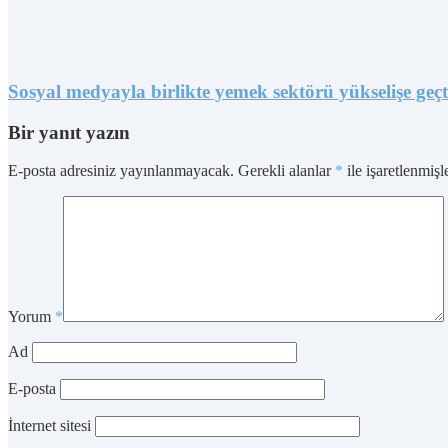
Sosyal medyayla birlikte yemek sektörü yükselişe geçt
Bir yanıt yazın
E-posta adresiniz yayınlanmayacak.
Gerekli alanlar
*
ile işaretlenmişl
Yorum
*
Ad
E-posta
İnternet sitesi