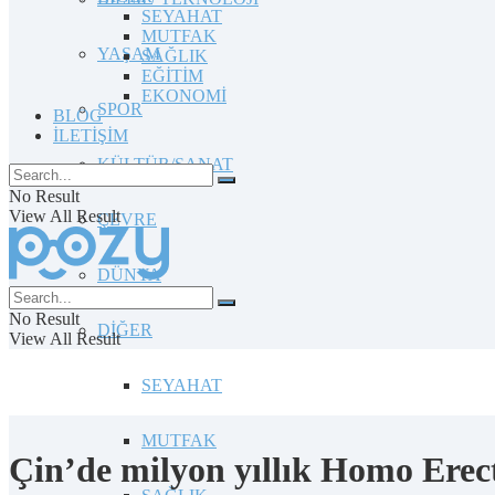
SEYAHAT
MUTFAK
YAŞAM
SAĞLIK
EĞİTİM
EKONOMİ
SPOR
BLOG
İLETİŞİM
KÜLTÜR/SANAT
No Result
View All Result
ÇEVRE
DÜNYA
No Result
DİĞER
View All Result
SEYAHAT
MUTFAK
Çin’de milyon yıllık Homo Erectu