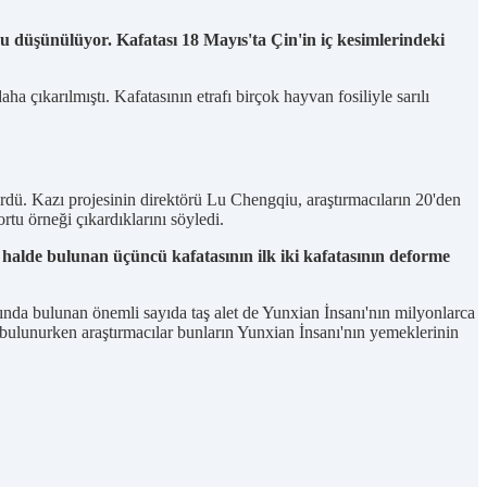
 düşünülüyor. Kafatası 18 Mayıs'ta Çin'in iç kesimlerindeki
 çıkarılmıştı. Kafatasının etrafı birçok hayvan fosiliyle sarılı
ürdü. Kazı projesinin direktörü Lu Chengqiu, araştırmacıların 20'den
rtu örneği çıkardıklarını söyledi.
 halde bulunan üçüncü kafatasının ilk iki kafatasının deforme
ında bulunan önemli sayıda taş alet de Yunxian İnsanı'nın milyonlarca
 de bulunurken araştırmacılar bunların Yunxian İnsanı'nın yemeklerinin