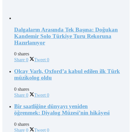
Dalgaların Arasında Tek Başına: Doğukan
Kandemir Solo Türkiye Turu Rekoruna
Hazırlanıyor
0 shares
Share
0
Tweet
0
Olcay Varlı, Oxford’a kabul edilen ilk Türk
müzikolog oldu
0 shares
Share
0
Tweet
0
Bir saatliğine dünyayı yeniden
öğrenmek: Diyalog Müzesi’nin hikâyesi
0 shares
Share
0
Tweet
0