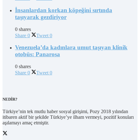
İnsanlardan korkan köpeğini sırtında
taşıyarak gezdiriyor
0 shares
Share
0
Tweet
0
Venezuela’da kadınlara umut taşıyan klinik
otobüs: Panarosa
0 shares
Share
0
Tweet
0
NEDİR?
Türkiye’nin tek mutlu haber sosyal girişimi, Pozy 2018 yılından
itibaren aktif bir şekilde Türkiye’ye ilham vermeyi, pozitif konuları
aşılamayı amaç etmiştir.