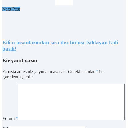
Next Post
Bilim insanlarından sıra dışı buluş: Işıldayan koli
basili!
Bir yanıt yazın
E-posta adresiniz yayınlanmayacak.
Gerekli alanlar
*
ile
işaretlenmişlerdir
Yorum
*