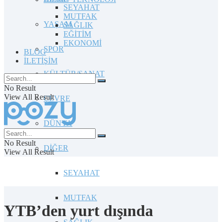
SEYAHAT
MUTFAK
YAŞAM
SAĞLIK
EĞİTİM
EKONOMİ
SPOR
BLOG
İLETİŞİM
KÜLTÜR/SANAT
No Result
View All Result
ÇEVRE
DÜNYA
No Result
DİĞER
View All Result
SEYAHAT
MUTFAK
YTB’den yurt dışında