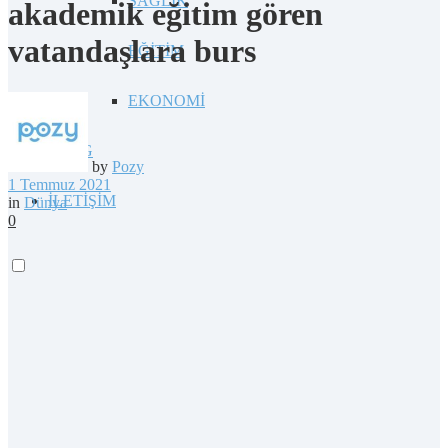
SAĞLIK
akademik eğitim gören
vatandaşlara burs
EĞİTİM
EKONOMİ
BLOG
by
Pozy
1 Temmuz 2021
İLETİŞİM
in
Dünya
0