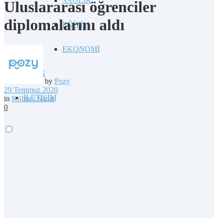
SAĞLIK
Uluslararası öğrenciler
diplomalarını aldı
EĞİTİM
EKONOMİ
BLOG
by
Pozy
29 Temmuz 2020
İLETİŞİM
in
Kültür / Sanat
0