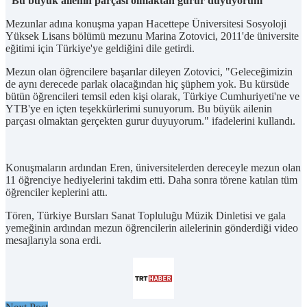
"Bu büyük ailenin parçası olmaktan gurur duyuyorum"
Mezunlar adına konuşma yapan Hacettepe Üniversitesi Sosyoloji
Yüksek Lisans bölümü mezunu Marina Zotovici, 2011'de üniversite
eğitimi için Türkiye'ye geldiğini dile getirdi.
Mezun olan öğrencilere başarılar dileyen Zotovici, "Geleceğimizin
de aynı derecede parlak olacağından hiç şüphem yok. Bu kürsüde
bütün öğrencileri temsil eden kişi olarak, Türkiye Cumhuriyeti'ne ve
YTB'ye en içten teşekkürlerimi sunuyorum. Bu büyük ailenin
parçası olmaktan gerçekten gurur duyuyorum." ifadelerini kullandı.
Konuşmaların ardından Eren, üniversitelerden dereceyle mezun olan
11 öğrenciye hediyelerini takdim etti. Daha sonra törene katılan tüm
öğrenciler keplerini attı.
Tören, Türkiye Bursları Sanat Topluluğu Müzik Dinletisi ve gala
yemeğinin ardından mezun öğrencilerin ailelerinin gönderdiği video
mesajlarıyla sona erdi.