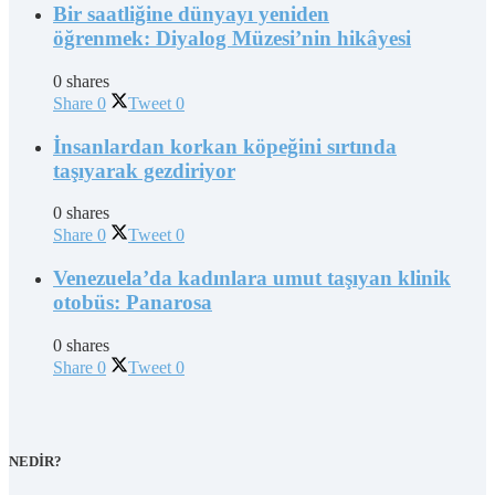
Bir saatliğine dünyayı yeniden
öğrenmek: Diyalog Müzesi’nin hikâyesi
0 shares
Share
0
Tweet
0
İnsanlardan korkan köpeğini sırtında
taşıyarak gezdiriyor
0 shares
Share
0
Tweet
0
Venezuela’da kadınlara umut taşıyan klinik
otobüs: Panarosa
0 shares
Share
0
Tweet
0
NEDİR?