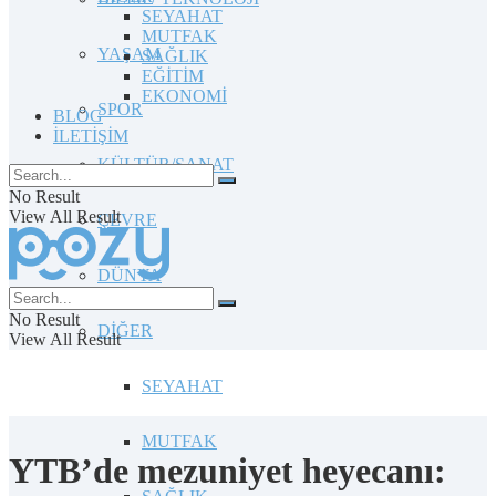
SEYAHAT
MUTFAK
YAŞAM
SAĞLIK
EĞİTİM
EKONOMİ
SPOR
BLOG
İLETİŞİM
KÜLTÜR/SANAT
No Result
View All Result
ÇEVRE
DÜNYA
No Result
DİĞER
View All Result
SEYAHAT
MUTFAK
YTB’de mezuniyet heyecanı: