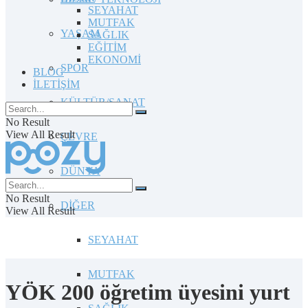
SEYAHAT
MUTFAK
YAŞAM
SAĞLIK
EĞİTİM
EKONOMİ
SPOR
BLOG
İLETİŞİM
KÜLTÜR/SANAT
No Result
View All Result
ÇEVRE
DÜNYA
No Result
DİĞER
View All Result
SEYAHAT
MUTFAK
YÖK 200 öğretim üyesini yurt