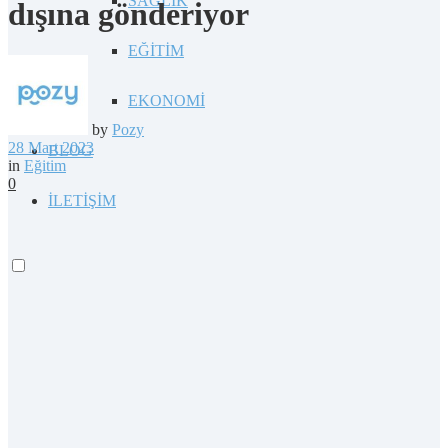
SAĞLIK
dışına gönderiyor
EĞİTİM
EKONOMİ
by
Pozy
28 Mart 2023
BLOG
in
Eğitim
0
İLETİŞİM