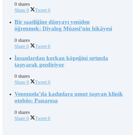
0 shares
Share
0
Tweet
0
Bir saatliğine dünyayı yeniden
öğrenmek: Diyalog Müzesi’nin hikâyesi
0 shares
Share
0
Tweet
0
İnsanlardan korkan köpeğini sırtında
taşıyarak gezdiriyor
0 shares
Share
0
Tweet
0
Venezuela’da kadınlara umut taşıyan klinik
otobüs: Panarosa
0 shares
Share
0
Tweet
0