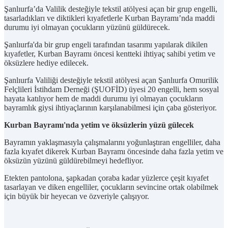
Şanlıurfa’da Valilik desteğiyle tekstil atölyesi açan bir grup engelli,
tasarladıkları ve diktikleri kıyafetlerle Kurban Bayramı’nda maddi
durumu iyi olmayan çocukların yüzünü güldürecek.
Şanlıurfa'da bir grup engeli tarafından tasarımı yapılarak dikilen
kıyafetler, Kurban Bayramı öncesi kentteki ihtiyaç sahibi yetim ve
öksüzlere hediye edilecek.
Şanlıurfa Valiliği desteğiyle tekstil atölyesi açan Şanlıurfa Omurilik
Felçlileri İstihdam Derneği (ŞUOFİD) üyesi 20 engelli, hem sosyal
hayata katılıyor hem de maddi durumu iyi olmayan çocukların
bayramlık giysi ihtiyaçlarının karşılanabilmesi için çaba gösteriyor.
Kurban Bayramı'nda yetim ve öksüzlerin yüzü gülecek
Bayramın yaklaşmasıyla çalışmalarını yoğunlaştıran engelliler, daha
fazla kıyafet dikerek Kurban Bayramı öncesinde daha fazla yetim ve
öksüzün yüzünü güldürebilmeyi hedefliyor.
Etekten pantolona, şapkadan çoraba kadar yüzlerce çeşit kıyafet
tasarlayan ve diken engelliler, çocukların sevincine ortak olabilmek
için büyük bir heyecan ve özveriyle çalışıyor.