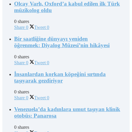
Olcay Varlı, Oxford’a kabul edilen ilk Türk
müzikolog oldu
0 shares
Share
0
Tweet
0
Bir saatliğine dünyayı yeniden
öğrenmek: Diyalog Müzesi’nin hikâyesi
0 shares
Share
0
Tweet
0
İnsanlardan korkan köpeğini sırtında
taşıyarak gezdiriyor
0 shares
Share
0
Tweet
0
Venezuela’da kadınlara umut taşıyan klinik
otobüs: Panarosa
0 shares