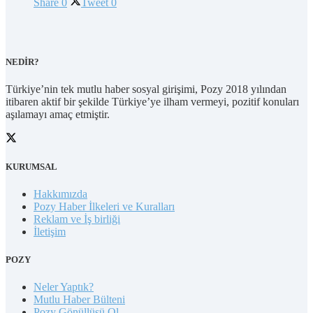
Share
0
Tweet
0
NEDİR?
Türkiye’nin tek mutlu haber sosyal girişimi, Pozy 2018 yılından
itibaren aktif bir şekilde Türkiye’ye ilham vermeyi, pozitif konuları
aşılamayı amaç etmiştir.
KURUMSAL
Hakkımızda
Pozy Haber İlkeleri ve Kuralları
Reklam ve İş birliği
İletişim
POZY
Neler Yaptık?
Mutlu Haber Bülteni
Pozy Gönüllüsü Ol