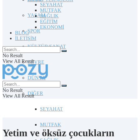
SEYAHAT
MUTFAK
YAŞAM
SAĞLIK
EĞİTİM
EKONOMİ
SPOR
BLOG
İLETİŞİM
KÜLTÜR/SANAT
No Result
View All Result
ÇEVRE
DÜNYA
No Result
DİĞER
View All Result
SEYAHAT
MUTFAK
Yetim ve öksüz çocukların