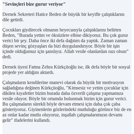
"Sevinçleri bize gurur veriyor"
Dernek Sekreteri Hatice Beden de büyük bir keyifle çalıştıklarını
dile getirdi.
Çocukları giydirecek olmanın heyecanıyla çalıştıklarını belirten
Beden, "Burada yetim ve öksüzlere elbise dikiyoruz. Bu çok gurur
verici bir şey. Daha önce iki defa dağıtım da yaptık. Zaman zaman
düşen sevinç gözyaşları da bizi duygulandırıyor. Böyle bir işin
içinde olduğumuz için şanslıyız. Allah vesile olanlardan razı olsun"
dedi.
Dernek üyesi Fatma Zehra Kürkçüoğlu ise, ilk defa böyle bir sosyal
projede yer aldığını aktardı.
Çalışmaların kendilerine manevi olarak da büyük bir motivasyon
sağladığına değinen Kürkçüoğlu, "Kimsesiz ve yetim çocuklar için
dikilen kıyafetler bizim burada daha özverili çalışma yapmamıza
vesile oluyor. Böyle bir ortamda bulunmak bizim için gurur verici.
Bu çalışmaların sürekli böyle devam etmesi için daha çok çaba
gösteriyoruz. Giyinenlerin gözlerindeki mutluluğu görünce biz de en
az onlar kadar mutlu oluyoruz, inşallah çalışmalarımızın devamı
gelir" ifadelerini kullandı.