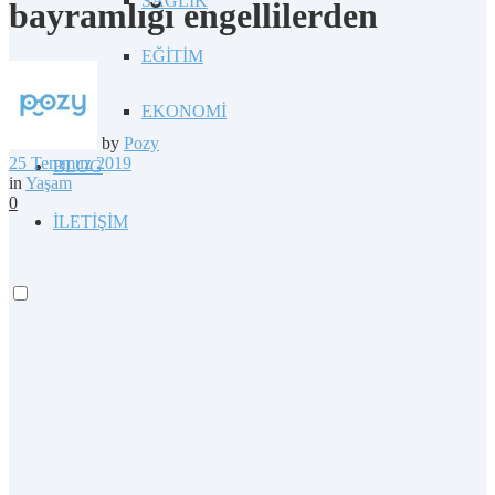
SAĞLIK
bayramlığı engellilerden
EĞİTİM
EKONOMİ
by
Pozy
25 Temmuz 2019
BLOG
in
Yaşam
0
İLETİŞİM