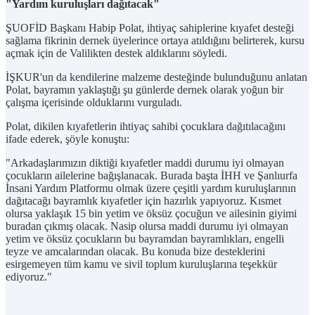
"Yardım kuruluşları dağıtacak"
ŞUOFİD Başkanı Habip Polat, ihtiyaç sahiplerine kıyafet desteği
sağlama fikrinin dernek üyelerince ortaya atıldığını belirterek, kursu
açmak için de Valilikten destek aldıklarını söyledi.
İŞKUR'un da kendilerine malzeme desteğinde bulunduğunu anlatan
Polat, bayramın yaklaştığı şu günlerde dernek olarak yoğun bir
çalışma içerisinde olduklarını vurguladı.
Polat, dikilen kıyafetlerin ihtiyaç sahibi çocuklara dağıtılacağını
ifade ederek, şöyle konuştu:
"Arkadaşlarımızın diktiği kıyafetler maddi durumu iyi olmayan
çocukların ailelerine bağışlanacak. Burada başta İHH ve Şanlıurfa
İnsani Yardım Platformu olmak üzere çeşitli yardım kuruluşlarının
dağıtacağı bayramlık kıyafetler için hazırlık yapıyoruz. Kısmet
olursa yaklaşık 15 bin yetim ve öksüz çocuğun ve ailesinin giyimi
buradan çıkmış olacak. Nasip olursa maddi durumu iyi olmayan
yetim ve öksüz çocukların bu bayramdan bayramlıkları, engelli
teyze ve amcalarından olacak. Bu konuda bize desteklerini
esirgemeyen tüm kamu ve sivil toplum kuruluşlarına teşekkür
ediyoruz."