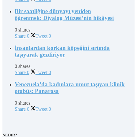
Bir saatliğine dünyayı yeniden
öğrenmek: Diyalog Müzesi’nin hikâyesi
0 shares
Share
0
Tweet
0
İnsanlardan korkan köpeğini sırtında
taşıyarak gezdiriyor
0 shares
Share
0
Tweet
0
Venezuela’da kadınlara umut taşıyan klinik
otobüs: Panarosa
0 shares
Share
0
Tweet
0
NEDİR?