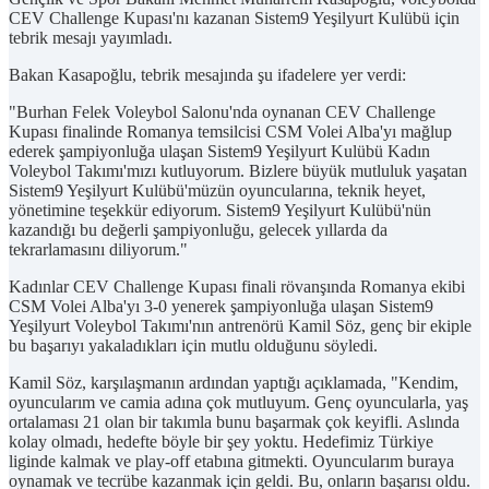
CEV Challenge Kupası'nı kazanan Sistem9 Yeşilyurt Kulübü için
tebrik mesajı yayımladı.
Bakan Kasapoğlu, tebrik mesajında şu ifadelere yer verdi:
"Burhan Felek Voleybol Salonu'nda oynanan CEV Challenge
Kupası finalinde Romanya temsilcisi CSM Volei Alba'yı mağlup
ederek şampiyonluğa ulaşan Sistem9 Yeşilyurt Kulübü Kadın
Voleybol Takımı'mızı kutluyorum. Bizlere büyük mutluluk yaşatan
Sistem9 Yeşilyurt Kulübü'müzün oyuncularına, teknik heyet,
yönetimine teşekkür ediyorum. Sistem9 Yeşilyurt Kulübü'nün
kazandığı bu değerli şampiyonluğu, gelecek yıllarda da
tekrarlamasını diliyorum."​​​​​​​
Kadınlar CEV Challenge Kupası finali rövanşında Romanya ekibi
CSM Volei Alba'yı 3-0 yenerek şampiyonluğa ulaşan Sistem9
Yeşilyurt Voleybol Takımı'nın antrenörü Kamil Söz, genç bir ekiple
bu başarıyı yakaladıkları için mutlu olduğunu söyledi.
Kamil Söz, karşılaşmanın ardından yaptığı açıklamada, "Kendim,
oyuncularım ve camia adına çok mutluyum. Genç oyuncularla, yaş
ortalaması 21 olan bir takımla bunu başarmak çok keyifli. Aslında
kolay olmadı, hedefte böyle bir şey yoktu. Hedefimiz Türkiye
liginde kalmak ve play-off etabına gitmekti. Oyuncularım buraya
oynamak ve tecrübe kazanmak için geldi. Bu, onların başarısı oldu.