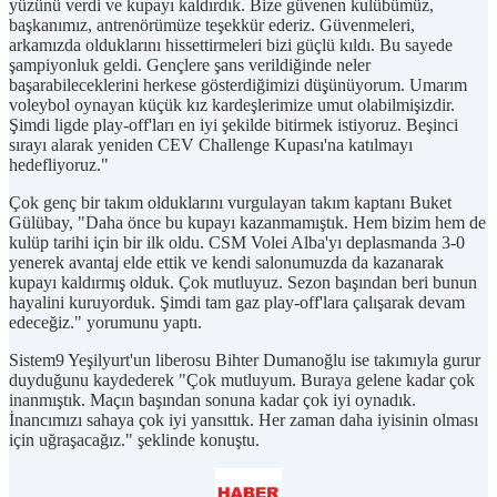
yüzünü verdi ve kupayı kaldırdık. Bize güvenen kulübümüz,
başkanımız, antrenörümüze teşekkür ederiz. Güvenmeleri,
arkamızda olduklarını hissettirmeleri bizi güçlü kıldı. Bu sayede
şampiyonluk geldi. Gençlere şans verildiğinde neler
başarabileceklerini herkese gösterdiğimizi düşünüyorum. Umarım
voleybol oynayan küçük kız kardeşlerimize umut olabilmişizdir.
Şimdi ligde play-off'ları en iyi şekilde bitirmek istiyoruz. Beşinci
sırayı alarak yeniden CEV Challenge Kupası'na katılmayı
hedefliyoruz."
Çok genç bir takım olduklarını vurgulayan takım kaptanı Buket
Gülübay, "Daha önce bu kupayı kazanmamıştık. Hem bizim hem de
kulüp tarihi için bir ilk oldu. CSM Volei Alba'yı deplasmanda 3-0
yenerek avantaj elde ettik ve kendi salonumuzda da kazanarak
kupayı kaldırmış olduk. Çok mutluyuz. Sezon başından beri bunun
hayalini kuruyorduk. Şimdi tam gaz play-off'lara çalışarak devam
edeceğiz." yorumunu yaptı.
Sistem9 Yeşilyurt'un liberosu Bihter Dumanoğlu ise takımıyla gurur
duyduğunu kaydederek "Çok mutluyum. Buraya gelene kadar çok
inanmıştık. Maçın başından sonuna kadar çok iyi oynadık.
İnancımızı sahaya çok iyi yansıttık. Her zaman daha iyisinin olması
için uğraşacağız." şeklinde konuştu.