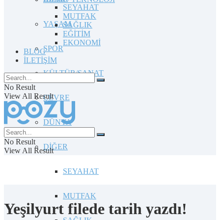
SEYAHAT
MUTFAK
YAŞAM
SAĞLIK
EĞİTİM
EKONOMİ
SPOR
BLOG
İLETİŞİM
KÜLTÜR/SANAT
No Result
View All Result
ÇEVRE
DÜNYA
No Result
DİĞER
View All Result
SEYAHAT
MUTFAK
Yeşilyurt filede tarih yazdı!