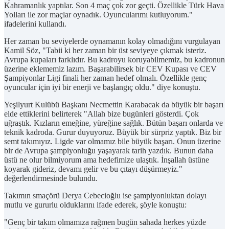
Kahramanlık yaptılar. Son 4 maç çok zor geçti. Özellikle Türk Hava
Yolları ile zor maçlar oynadık. Oyuncularımı kutluyorum."
ifadelerini kullandı.
Her zaman bu seviyelerde oynamanın kolay olmadığını vurgulayan
Kamil Söz, "Tabii ki her zaman bir üst seviyeye çıkmak isteriz.
Avrupa kupaları farklıdır. Bu kadroyu koruyabilmemiz, bu kadronun
üzerine eklememiz lazım. Başarabilirsek bir CEV Kupası ve CEV
Şampiyonlar Ligi finali her zaman hedef olmalı. Özellikle genç
oyuncular için iyi bir enerji ve başlangıç oldu." diye konuştu.
Yeşilyurt Kulübü Başkanı Necmettin Karabacak da büyük bir başarı
elde ettiklerini belirterek "Allah bize bugünleri gösterdi. Çok
uğraştık. Kızların emeğine, yüreğine sağlık. Bütün başarı onlarda ve
teknik kadroda. Gurur duyuyoruz. Büyük bir sürpriz yaptık. Biz bir
semt takımıyız. Ligde var olmamız bile büyük başarı. Onun üzerine
bir de Avrupa şampiyonluğu yaşayarak tarih yazdık. Bunun daha
üstü ne olur bilmiyorum ama hedefimize ulaştık. İnşallah üstüne
koyarak gideriz, devamı gelir ve bu çıtayı düşürmeyiz."
değerlendirmesinde bulundu.
Takımın smaçörü Derya Cebecioğlu ise şampiyonluktan dolayı
mutlu ve gururlu olduklarını ifade ederek, şöyle konuştu:
"Genç bir takım olmamıza rağmen bugün sahada herkes yüzde