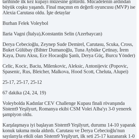
tarihinde ilk kez kupayı müzesine götürdü. Mücadelenin ardından
büyük coşku yaşandı. Final maçının en değerli oyuncusu (MVP) ise
Alexia Carutasu oldu. İşte detaylar
Burhan Felek Voleybol
Ilaria Vagni (İtalya),Konstantin Selin (Azerbaycan)
Derya Cebecioğlu, Zeynep Sude Demirel, Carutasu, Scuka, Cross,
Buket Gülübay (Bihter Dumanoğlu, Tuna Aybüke Çetinay, İrem
Kaya, Duru Aksu, Ece Hocaoğlu Şanlı, Derya Güç, Burcu Yönder)
Celic, Kocic, Baciu, Milenkovic, Aleksic, Antonijevic (Popovic,
Spasenic, Rus, Bleicher, Malkova, Hood Scott, Cheluta, Alupei)
25-17, 25-17, 25-12
67 dakika (24, 24, 19)
Voleybolda Kadınlar CEV Challenge Kupası finali rövanşında
Sistem9 Yeşilyurt, Romanya ekibi CSM Volei Alba'yı 3-0 yenerek
şampiyon oldu.
Karşılaşmaya iyi başlayan Sistem9 Yeşilyurt, durumu 14-10 yaparak
konuk takıma mola aldırdı. Carutasu ve Derya Cebecioğlu'nun
sayılarıyla etkili olan Sistem9 Yeşilyurt, ilk seti 25-17 kazanarak 1-0