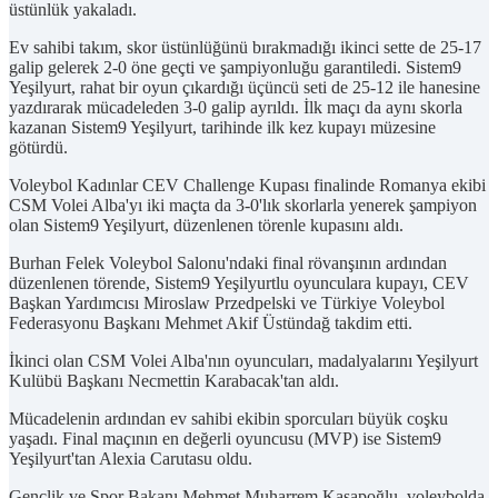
üstünlük yakaladı.
Ev sahibi takım, skor üstünlüğünü bırakmadığı ikinci sette de 25-17
galip gelerek 2-0 öne geçti ve şampiyonluğu garantiledi. Sistem9
Yeşilyurt, rahat bir oyun çıkardığı üçüncü seti de 25-12 ile hanesine
yazdırarak mücadeleden 3-0 galip ayrıldı. İlk maçı da aynı skorla
kazanan Sistem9 Yeşilyurt, tarihinde ilk kez kupayı müzesine
götürdü.
Voleybol Kadınlar CEV Challenge Kupası finalinde Romanya ekibi
CSM Volei Alba'yı iki maçta da 3-0'lık skorlarla yenerek şampiyon
olan Sistem9 Yeşilyurt, düzenlenen törenle kupasını aldı.
Burhan Felek Voleybol Salonu'ndaki final rövanşının ardından
düzenlenen törende, Sistem9 Yeşilyurtlu oyunculara kupayı, CEV
Başkan Yardımcısı Miroslaw Przedpelski ve Türkiye Voleybol
Federasyonu Başkanı Mehmet Akif Üstündağ takdim etti.
İkinci olan CSM Volei Alba'nın oyuncuları, madalyalarını Yeşilyurt
Kulübü Başkanı Necmettin Karabacak'tan aldı.
Mücadelenin ardından ev sahibi ekibin sporcuları büyük coşku
yaşadı. Final maçının en değerli oyuncusu (MVP) ise Sistem9
Yeşilyurt'tan Alexia Carutasu oldu.
Gençlik ve Spor Bakanı Mehmet Muharrem Kasapoğlu, voleybolda