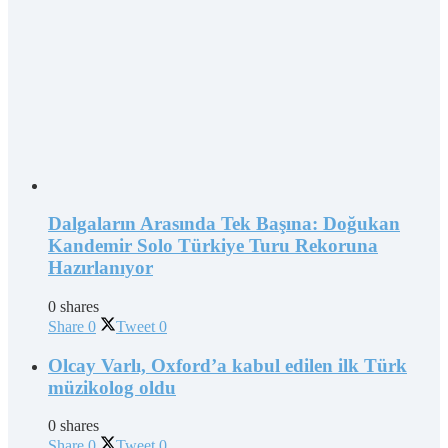
Dalgaların Arasında Tek Başına: Doğukan
Kandemir Solo Türkiye Turu Rekoruna
Hazırlanıyor
0 shares
Share
0
Tweet
0
Olcay Varlı, Oxford’a kabul edilen ilk Türk
müzikolog oldu
0 shares
Share
0
Tweet
0