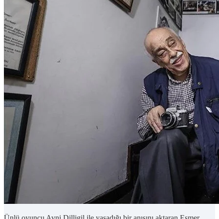
Ünlü oyuncu Avni Dilligil ile yaşadığı bir anısını aktaran Esmer,