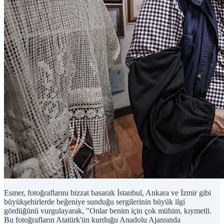
Esmer, fotoğraflarını bizzat basarak İstanbul, Ankara ve İzmir gibi
büyükşehirlerde beğeniye sunduğu sergilerinin büyük ilgi
gördüğünü vurgulayarak, "Onlar benim için çok mühim, kıymetli.
Bu fotoğrafların Atatürk'ün kurduğu Anadolu Ajansında