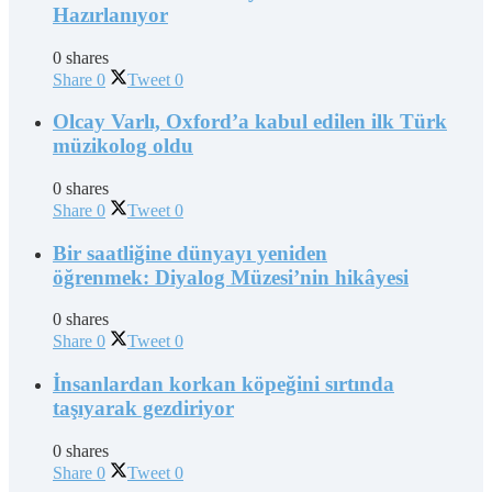
Hazırlanıyor
0 shares
Share
0
Tweet
0
Olcay Varlı, Oxford’a kabul edilen ilk Türk
müzikolog oldu
0 shares
Share
0
Tweet
0
Bir saatliğine dünyayı yeniden
öğrenmek: Diyalog Müzesi’nin hikâyesi
0 shares
Share
0
Tweet
0
İnsanlardan korkan köpeğini sırtında
taşıyarak gezdiriyor
0 shares
Share
0
Tweet
0