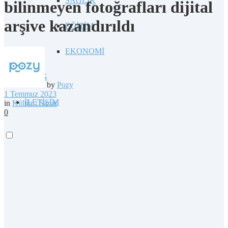
SAĞLIK
bilinmeyen fotoğrafları dijital
arşive kazandırıldı
EĞİTİM
EKONOMİ
BLOG
by
Pozy
1 Temmuz 2023
İLETİŞİM
in
Kültür / Sanat
0