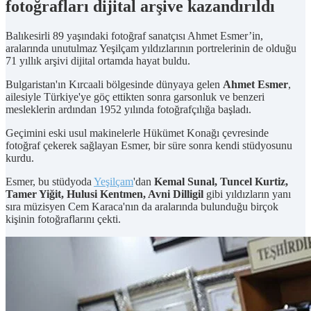
fotoğrafları dijital arşive kazandırıldı
Balıkesirli 89 yaşındaki fotoğraf sanatçısı Ahmet Esmer’in,
aralarında unutulmaz Yeşilçam yıldızlarının portrelerinin de olduğu
71 yıllık arşivi dijital ortamda hayat buldu.
Bulgaristan'ın Kırcaali bölgesinde dünyaya gelen
Ahmet Esmer
,
ailesiyle Türkiye'ye göç ettikten sonra garsonluk ve benzeri
mesleklerin ardından 1952 yılında fotoğrafçılığa başladı.
Geçimini eski usul makinelerle Hükümet Konağı çevresinde
fotoğraf çekerek sağlayan Esmer, bir süre sonra kendi stüdyosunu
kurdu.
Esmer, bu stüdyoda
Yeşilçam
'dan
Kemal Sunal, Tuncel Kurtiz,
Tamer Yiğit, Hulusi Kentmen, Avni Dilligil
gibi yıldızların yanı
sıra müzisyen Cem Karaca'nın da aralarında bulunduğu birçok
kişinin fotoğraflarını çekti.