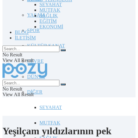
SEYAHAT
MUTFAK
YAŞAM
SAĞLIK
EĞİTİM
EKONOMİ
SPOR
BLOG
İLETİŞİM
KÜLTÜR/SANAT
No Result
View All Result
ÇEVRE
DÜNYA
No Result
DİĞER
View All Result
SEYAHAT
MUTFAK
Yeşilçam yıldızlarının pek