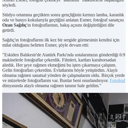
söyledi.
Stüdyo ortamına geçtikten sonra gençliğinin kırmızı lamba, karanlık
oda ve banyo kokularıyla geçtiğini anlatan Esmer, fotoğraf sanatçısı
Ozan Sağdıç
'ın fotoğraflarının, bakış açısını değiştirdiğini dile
getirdi.
Sağdıç'ın fotoğraflarını ilk kez bir sergide görmesinin kendisi için
milat olduğunu belirten Esmer, şöyle devam etti:
"Eskiden Balıkesir'de Atatürk Parkı'nda ustalarımızın gönderdiği 6:9
makinelerle fotoğraflar çekerdik. Filmleri, kartları karaborsadan
alırdık. Her şeye rağmen ekmeğimi bu işten çıkarmaya çalıştım.
Gelin fotoğrafları çekerdim. Evlatlarımı böyle yetiştirdim. Alaylı
olmama rağmen sanatsal yönden de çalışmalarım oldu. Birçok yerde
ve müzelerde fotoğraflarım var. Bunlar beni onurlandırıyor.
Fotoğraf
dünyasında alaylı olmama rağmen tanınır hale geldim."