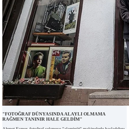
"FOTOĞRAF DÜNYASINDA ALAYLI OLMAMA
RAĞMEN TANINIR HALE GELDİM"
Ahmet Esmer, fotoğraf çekmeye "alaminüt" makinelerle başladığını