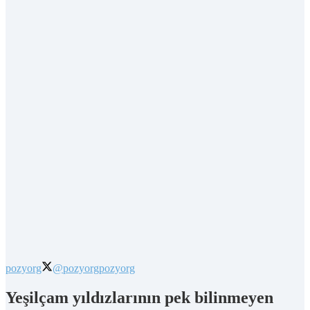
pozyorg
@pozyorg
pozyorg
Yeşilçam yıldızlarının pek bilinmeyen